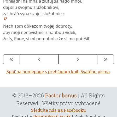
Pohliadni na mňa a zľutuj sa nado mnou;
daj silu svojmu služobníkovi,
zachráň syna svojej služobnice.
17
Nech som dôkazom tvojej dobroty,
aby moji nenávistníci s hanbou videli,
že ty, Pane, si mi pomohol a že si ma potešil.
Späť na homepage s prehľadom kníh Svätého písma.
© 2013–2026
Pastor bonus
| All Rights
Reserved | Všetky práva vyhradené
Sledujte nás na Facebooku
Design by
design4soul.co.uk
| Web Developer