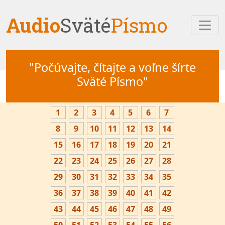
Audio
Sväté
Písmo
"Počúvajte, čítajte a voľne šírte
Sväté Písmo"
1
2
3
4
5
6
7
8
9
10
11
12
13
14
15
16
17
18
19
20
21
22
23
24
25
26
27
28
29
30
31
32
33
34
35
36
37
38
39
40
41
42
43
44
45
46
47
48
49