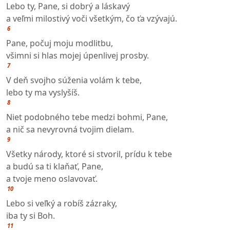
Lebo ty, Pane, si dobrý a láskavý
a veľmi milostivý voči všetkým, čo ťa vzývajú.
6
Pane, počuj moju modlitbu,
všimni si hlas mojej úpenlivej prosby.
7
V deň svojho súženia volám k tebe,
lebo ty ma vyslyšíš.
8
Niet podobného tebe medzi bohmi, Pane,
a nič sa nevyrovná tvojim dielam.
9
Všetky národy, ktoré si stvoril, prídu k tebe
a budú sa ti klaňať, Pane,
a tvoje meno oslavovať.
10
Lebo si veľký a robíš zázraky,
iba ty si Boh.
11