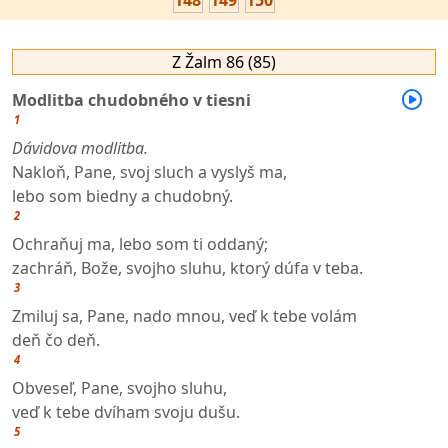
148
149
150
Z Žalm 86 (85)
Modlitba chudobného v tiesni
1
Dávidova modlitba.
Nakloň, Pane, svoj sluch a vyslyš ma,
lebo som biedny a chudobný.
2
Ochraňuj ma, lebo som ti oddaný;
zachráň, Bože, svojho sluhu, ktorý dúfa v teba.
3
Zmiluj sa, Pane, nado mnou, veď k tebe volám
deň čo deň.
4
Obveseľ, Pane, svojho sluhu,
veď k tebe dvíham svoju dušu.
5