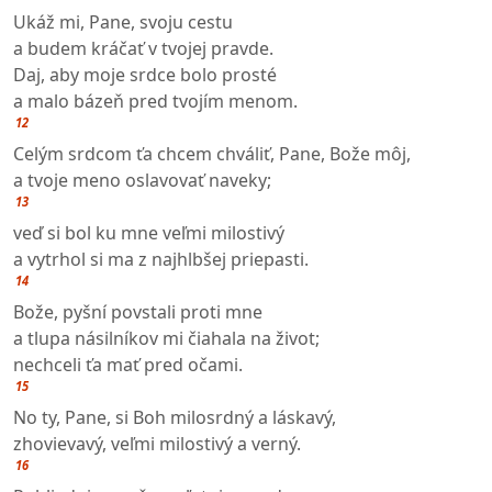
Ukáž mi, Pane, svoju cestu
a budem kráčať v tvojej pravde.
Daj, aby moje srdce bolo prosté
a malo bázeň pred tvojím menom.
12
Celým srdcom ťa chcem chváliť, Pane, Bože môj,
a tvoje meno oslavovať naveky;
13
veď si bol ku mne veľmi milostivý
a vytrhol si ma z najhlbšej priepasti.
14
Bože, pyšní povstali proti mne
a tlupa násilníkov mi čiahala na život;
nechceli ťa mať pred očami.
15
No ty, Pane, si Boh milosrdný a láskavý,
zhovievavý, veľmi milostivý a verný.
16