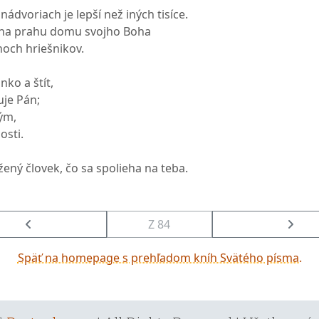
nádvoriach je lepší než iných tisíce.
 na prahu domu svojho Boha
noch hriešnikov.
nko a štít,
uje Pán;
ým,
osti.
ený človek, čo sa spolieha na teba.
Z 84
Späť na homepage s prehľadom kníh Svätého písma.