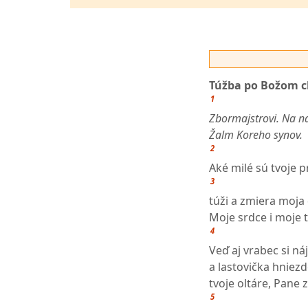
Túžba po Božom 
1
Zbormajstrovi. Na ná
Žalm Koreho synov.
2
Aké milé sú tvoje p
3
túži a zmiera moja
Moje srdce i moje 
4
Veď aj vrabec si ná
a lastovička hniezd
tvoje oltáre, Pane 
5