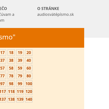
EČO
O STRÁNKE
čúvam a
audiosvätépísmo.sk
tam
Písmo"
17
18
19
20
37
38
39
40
57
58
59
60
77
78
79
80
97
98
99
100
117
118
119
120
137
138
139
140