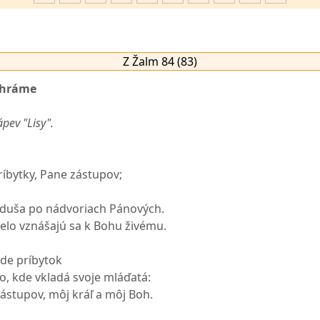
Z Žalm 84 (83)
chráme
pev "Lisy".
ríbytky, Pane zástupov;
 duša po nádvoriach Pánových.
telo vznášajú sa k Bohu živému.
jde príbytok
o, kde vkladá svoje mláďatá:
zástupov, môj kráľ a môj Boh.