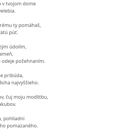
jú v tvojom dome
velebia.
torému ty pomáhaš,
ätú púť.
tým údolím,
rameň,
o odeje požehnaním.
le pribúda,
 Boha najvyššieho.
v, čuj moju modlitbu,
akubov.
, pohliadni
ojho pomazaného.