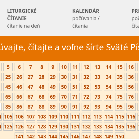
LITURGICKÉ
KALENDÁR
PR
ČÍTANIE
počúvania /
po
čítanie na deň
čítania
čí
vajte, čítajte a voľne šírte Sväté 
5
6
7
8
9
10
11
12
13
14
15
16
25
26
27
28
29
30
31
32
33
34
35
36
45
46
47
48
49
50
51
52
53
54
55
56
65
66
67
68
69
70
71
72
73
74
75
76
85
86
87
88
89
90
91
92
93
94
95
96
4
105
106
107
108
109
110
111
112
113
114
115
116
4
125
126
127
128
129
130
131
132
133
134
135
136
141
142
143
144
145
146
147
148
149
150