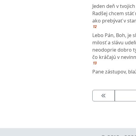
Jeden deň v tvojich 
Radšej chcem stáť
ako prebývať v sta
12
Lebo Pán, Boh, je sl
milosť a slávu udeľ
neodoprie dobro t
čo kráčajú v nevinn
13
Pane zástupov, blaž