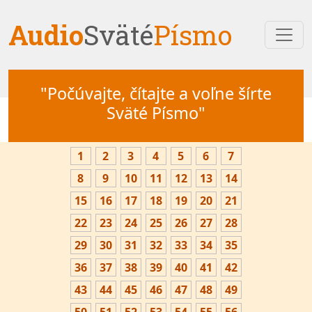
Audio
Sväté
Písmo
"Počúvajte, čítajte a voľne šírte
Sväté Písmo"
1
2
3
4
5
6
7
8
9
10
11
12
13
14
15
16
17
18
19
20
21
22
23
24
25
26
27
28
29
30
31
32
33
34
35
36
37
38
39
40
41
42
43
44
45
46
47
48
49