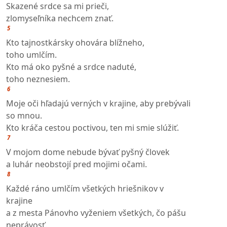
Skazené srdce sa mi prieči,
zlomyseľníka nechcem znať.
5
Kto tajnostkársky ohovára blížneho,
toho umlčím.
Kto má oko pyšné a srdce naduté,
toho neznesiem.
6
Moje oči hľadajú verných v krajine, aby prebývali
so mnou.
Kto kráča cestou poctivou, ten mi smie slúžiť.
7
V mojom dome nebude bývať pyšný človek
a luhár neobstojí pred mojimi očami.
8
Každé ráno umlčím všetkých hriešnikov v
krajine
a z mesta Pánovho vyženiem všetkých, čo pášu
neprávosť.