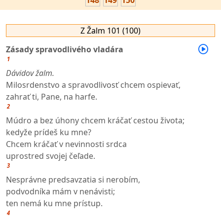
148
149
150
Z Žalm 101 (100)
Zásady spravodlivého vladára
1
Dávidov žalm.
Milosrdenstvo a spravodlivosť chcem ospievať,
zahrať ti, Pane, na harfe.
2
Múdro a bez úhony chcem kráčať cestou života;
kedyže prídeš ku mne?
Chcem kráčať v nevinnosti srdca
uprostred svojej čeľade.
3
Nesprávne predsavzatia si nerobím,
podvodníka mám v nenávisti;
ten nemá ku mne prístup.
4