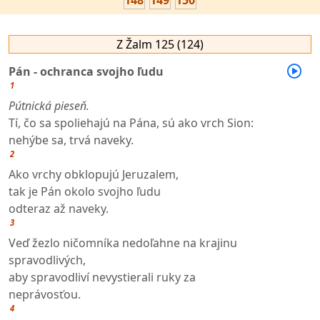
148
149
150
Z Žalm 125 (124)
Pán - ochranca svojho ľudu
1
Pútnická pieseň.
Tí, čo sa spoliehajú na Pána, sú ako vrch Sion:
nehýbe sa, trvá naveky.
2
Ako vrchy obklopujú Jeruzalem,
tak je Pán okolo svojho ľudu
odteraz až naveky.
3
Veď žezlo ničomníka nedoľahne na krajinu
spravodlivých,
aby spravodliví nevystierali ruky za
neprávosťou.
4