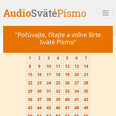
Audio
Sväté
Písmo
"Počúvajte, čítajte a voľne šírte
Sväté Písmo"
1
2
3
4
5
6
7
8
9
10
11
12
13
14
15
16
17
18
19
20
21
22
23
24
25
26
27
28
29
30
31
32
33
34
35
36
37
38
39
40
41
42
43
44
45
46
47
48
49