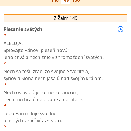
148
149
150
Z Žalm 149
Plesanie svätých
1
ALELUJA.
Spievajte Pánovi pieseň novú;
jeho chvála nech znie v zhromaždení svätých.
2
Nech sa teší Izrael zo svojho Stvoriteľa,
synovia Siona nech jasajú nad svojím kráľom.
3
Nech oslavujú jeho meno tancom,
nech mu hrajú na bubne a na citare.
4
Lebo Pán miluje svoj ľud
a tichých venčí víťazstvom.
5