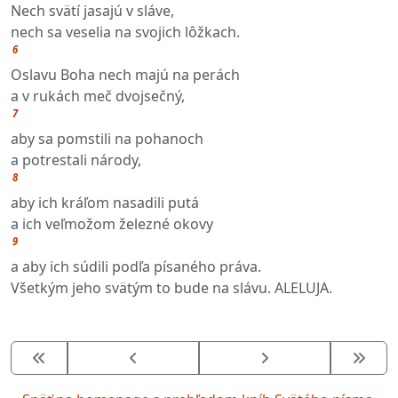
Nech svätí jasajú v sláve,
nech sa veselia na svojich lôžkach.
6
Oslavu Boha nech majú na perách
a v rukách meč dvojsečný,
7
aby sa pomstili na pohanoch
a potrestali národy,
8
aby ich kráľom nasadili putá
a ich veľmožom železné okovy
9
a aby ich súdili podľa písaného práva.
Všetkým jeho svätým to bude na slávu. ALELUJA.