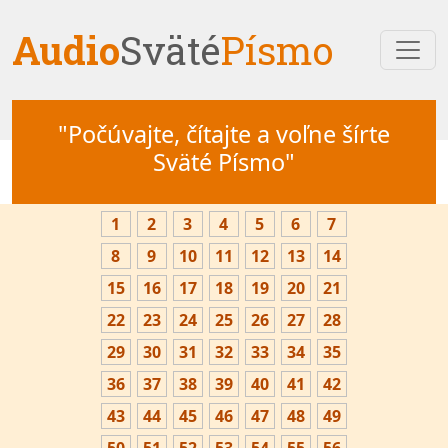
Audio
Sväté
Písmo
"Počúvajte, čítajte a voľne šírte
Sväté Písmo"
1
2
3
4
5
6
7
8
9
10
11
12
13
14
15
16
17
18
19
20
21
22
23
24
25
26
27
28
29
30
31
32
33
34
35
36
37
38
39
40
41
42
43
44
45
46
47
48
49