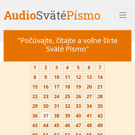
Audio
Sväté
Písmo
"Počúvajte, čítajte a voľne šírte
Sväté Písmo"
1
2
3
4
5
6
7
8
9
10
11
12
13
14
15
16
17
18
19
20
21
22
23
24
25
26
27
28
29
30
31
32
33
34
35
36
37
38
39
40
41
42
43
44
45
46
47
48
49