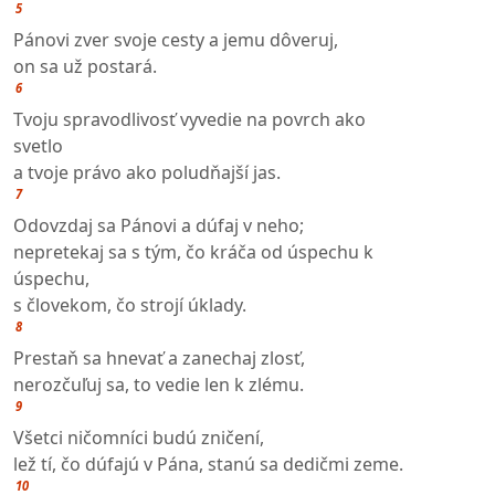
5
Pánovi zver svoje cesty a jemu dôveruj,
on sa už postará.
6
Tvoju spravodlivosť vyvedie na povrch ako
svetlo
a tvoje právo ako poludňajší jas.
7
Odovzdaj sa Pánovi a dúfaj v neho;
nepretekaj sa s tým, čo kráča od úspechu k
úspechu,
s človekom, čo strojí úklady.
8
Prestaň sa hnevať a zanechaj zlosť,
nerozčuľuj sa, to vedie len k zlému.
9
Všetci ničomníci budú zničení,
lež tí, čo dúfajú v Pána, stanú sa dedičmi zeme.
10