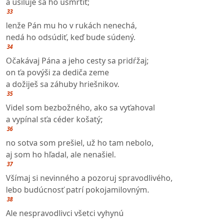
a usiluje sa ho usmrtiť;
33
lenže Pán mu ho v rukách nenechá,
nedá ho odsúdiť, keď bude súdený.
34
Očakávaj Pána a jeho cesty sa pridŕžaj;
on ťa povýši za dediča zeme
a dožiješ sa záhuby hriešnikov.
35
Videl som bezbožného, ako sa vyťahoval
a vypínal sťa céder košatý;
36
no sotva som prešiel, už ho tam nebolo,
aj som ho hľadal, ale nenašiel.
37
Všímaj si nevinného a pozoruj spravodlivého,
lebo budúcnosť patrí pokojamilovným.
38
Ale nespravodlivci všetci vyhynú