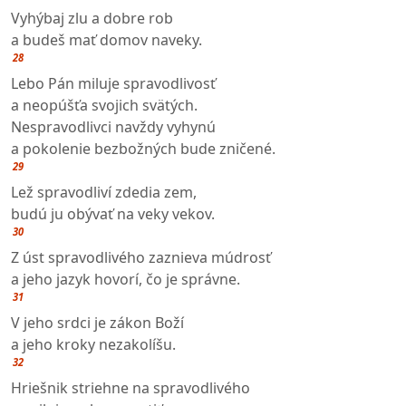
Vyhýbaj zlu a dobre rob
a budeš mať domov naveky.
28
Lebo Pán miluje spravodlivosť
a neopúšťa svojich svätých.
Nespravodlivci navždy vyhynú
a pokolenie bezbožných bude zničené.
29
Lež spravodliví zdedia zem,
budú ju obývať na veky vekov.
30
Z úst spravodlivého zaznieva múdrosť
a jeho jazyk hovorí, čo je správne.
31
V jeho srdci je zákon Boží
a jeho kroky nezakolíšu.
32
Hriešnik striehne na spravodlivého