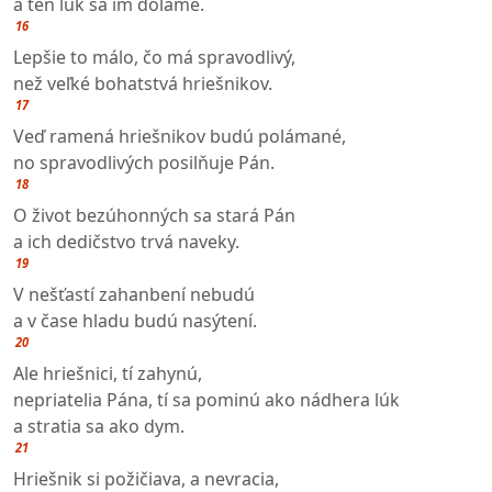
a ten luk sa im doláme.
16
Lepšie to málo, čo má spravodlivý,
než veľké bohatstvá hriešnikov.
17
Veď ramená hriešnikov budú polámané,
no spravodlivých posilňuje Pán.
18
O život bezúhonných sa stará Pán
a ich dedičstvo trvá naveky.
19
V nešťastí zahanbení nebudú
a v čase hladu budú nasýtení.
20
Ale hriešnici, tí zahynú,
nepriatelia Pána, tí sa pominú ako nádhera lúk
a stratia sa ako dym.
21
Hriešnik si požičiava, a nevracia,