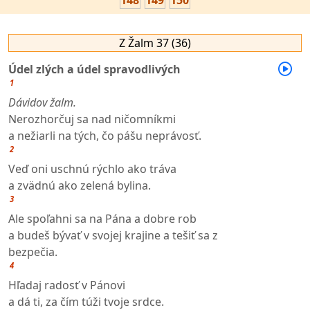
148
149
150
Z Žalm 37 (36)
Údel zlých a údel spravodlivých
1
Dávidov žalm.
Nerozhorčuj sa nad ničomníkmi
a nežiarli na tých, čo pášu neprávosť.
2
Veď oni uschnú rýchlo ako tráva
a zvädnú ako zelená bylina.
3
Ale spoľahni sa na Pána a dobre rob
a budeš bývať v svojej krajine a tešiť sa z
bezpečia.
4
Hľadaj radosť v Pánovi
a dá ti, za čím túži tvoje srdce.