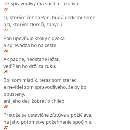
lež spravodlivý má súcit a rozdáva.
22
Tí, ktorým žehná Pán, budú dedičmi zeme
a tí, ktorým zlorečí, zahynú.
23
Pán upevňuje kroky človeka
a sprevádza ho na ceste.
24
Ak padne, neostane ležať,
veď Pán ho drží za ruku.
25
Bol som mladík, teraz som starec,
a nevidel som spravodlivého, že by bol
opustený,
ani jeho deti žobrať o chlieb.
26
Pretože sa ustavične zľutúva a požičiava,
na jeho potomstve požehnanie spočinie.
27