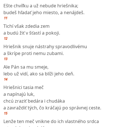
Ešte chvíľku a už nebude hriešnika;
budeš hľadať jeho miesto, a nenájdeš.
11
Tichí však zdedia zem
a budú žiť v šťastí a pokoji.
12
Hriešnik snuje nástrahy spravodlivému
a škrípe proti nemu zubami.
13
Ale Pán sa mu smeje,
lebo už vidí, ako sa blíži jeho deň.
14
Hriešnici tasia meč
a napínajú luk,
chcú zraziť bedára i chudáka
a zavraždiť tých, čo kráčajú po správnej ceste.
15
Lenže ten meč vnikne do ich vlastného srdca