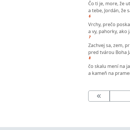
Čo ti je, more, že u
a tebe, Jordán, že 
6
Vrchy, prečo posk
a vy, pahorky, ako 
7
Zachvej sa, zem, p
pred tvárou Boha 
8
čo skalu mení na j
a kameň na prame