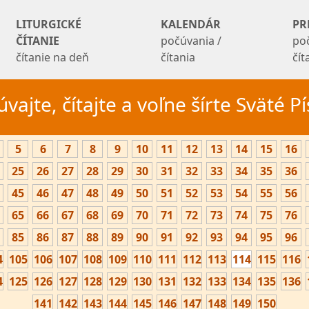
LITURGICKÉ
KALENDÁR
PR
ČÍTANIE
počúvania /
po
čítanie na deň
čítania
čí
vajte, čítajte a voľne šírte Sväté 
5
6
7
8
9
10
11
12
13
14
15
16
25
26
27
28
29
30
31
32
33
34
35
36
45
46
47
48
49
50
51
52
53
54
55
56
65
66
67
68
69
70
71
72
73
74
75
76
85
86
87
88
89
90
91
92
93
94
95
96
4
105
106
107
108
109
110
111
112
113
114
115
116
4
125
126
127
128
129
130
131
132
133
134
135
136
141
142
143
144
145
146
147
148
149
150