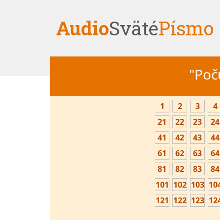
Audio
Sväté
Písmo
"Počú
1
2
3
4
21
22
23
24
41
42
43
44
61
62
63
64
81
82
83
84
101
102
103
10
121
122
123
12