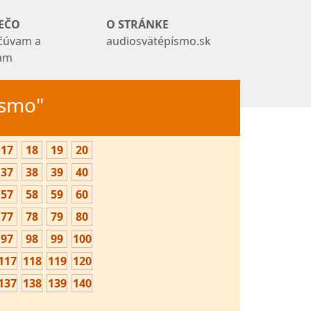
EČO
O STRÁNKE
čúvam a
audiosvätépísmo.sk
tam
Písmo"
17
18
19
20
37
38
39
40
57
58
59
60
77
78
79
80
97
98
99
100
117
118
119
120
137
138
139
140