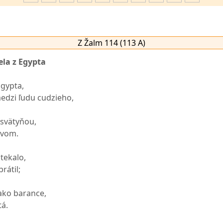
Z Žalm 114 (113 A)
ela z Egypta
Egypta,
dzi ľudu cudzieho,
 svätyňou,
tvom.
tekalo,
rátil;
ako barance,
á.