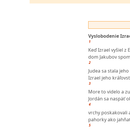
Vyslobodenie Izra
1
Keď Izrael vyšiel z 
dom Jakubov spome
2
Judea sa stala jeho
Izrael jeho kráľovs
3
More to videlo a zu
Jordán sa naspäť ob
4
vrchy poskakovali 
pahorky ako jahňat
5