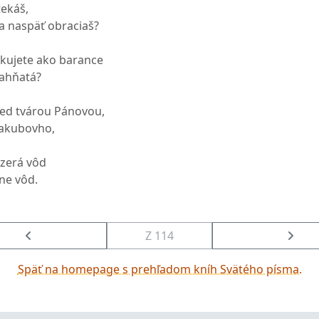
tekáš,
sa naspäť obraciaš?
akujete ako barance
jahňatá?
red tvárou Pánovou,
Jakubovho,
azerá vôd
ne vôd.
Z 114
Späť na homepage s prehľadom kníh Svätého písma.