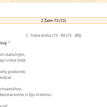
Z Žalm 73 (72)
C. Tretia kniha
(73 - 89 [72 - 88])
1
livý
oči statočným,
jú srdce čisté.
ohy podlomili,
otácal.
a chvastúňov,
bezstarostne si žijú hriešnici.
 nič,