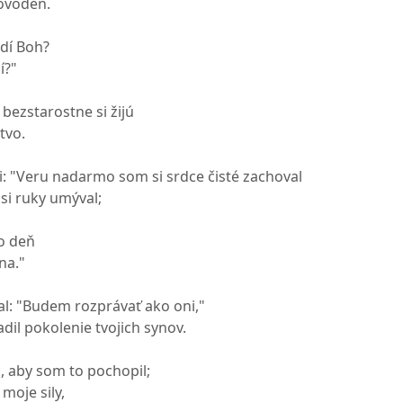
ovodeň.
vidí Boh?
í?"
: bezstarostne si žijú
tvo.
: "Veru nadarmo som si srdce čisté zachoval
si ruky umýval;
o deň
na."
l: "Budem rozprávať ako oni,"
adil pokolenie tvojich synov.
, aby som to pochopil;
moje sily,