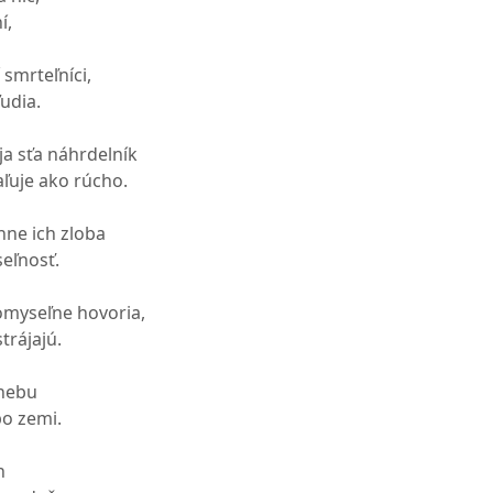
í,
 smrteľníci,
ľudia.
ja sťa náhrdelník
aľuje ako rúcho.
hne ich zloba
eľnosť.
omyseľne hovoria,
trájajú.
 nebu
po zemi.
h