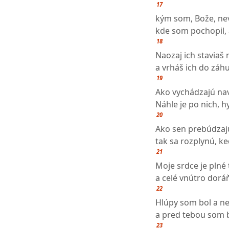
17
kým som, Bože, nev
kde som pochopil, 
18
Naozaj ich staviaš
a vrháš ich do záh
19
Ako vychádzajú nav
Náhle je po nich, h
20
Ako sen prebúdzaj
tak sa rozplynú, ke
21
Moje srdce je plné 
a celé vnútro dorá
22
Hlúpy som bol a n
a pred tebou som b
23