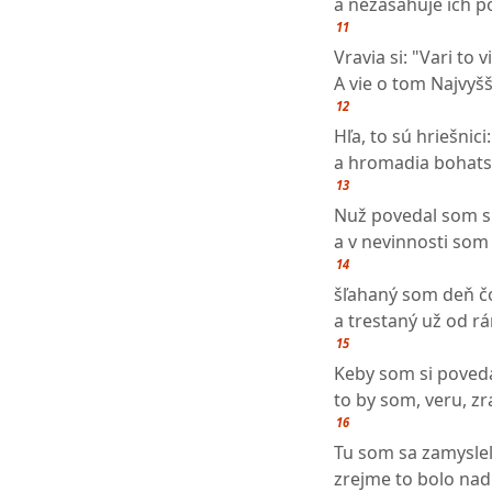
a nezasahuje ich p
11
Vravia si: "Vari to 
A vie o tom Najvyšš
12
Hľa, to sú hriešnici
a hromadia bohats
13
Nuž povedal som si
a v nevinnosti som 
14
šľahaný som deň č
a trestaný už od rá
15
Keby som si poveda
to by som, veru, zr
16
Tu som sa zamyslel
zrejme to bolo nad 