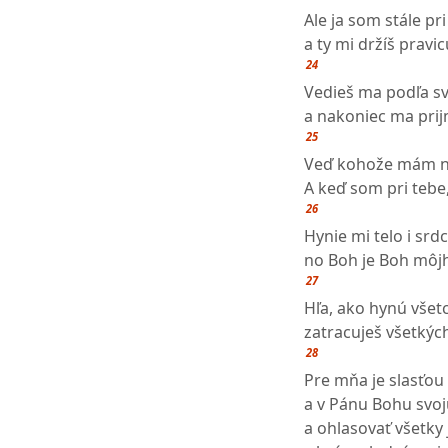
Ale ja som stále pri
a ty mi držíš pravic
24
Vedieš ma podľa s
a nakoniec ma prij
25
Veď kohože mám n
A keď som pri tebe
26
Hynie mi telo i srdc
no Boh je Boh môjho
27
Hľa, ako hynú všetc
zatracuješ všetkých
28
Pre mňa je slasťou 
a v Pánu Bohu svoj
a ohlasovať všetky 