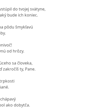
stúpil do tvojej svätyne,
aký bude ich koniec.
 na pôdu šmykľavú
uby.
nivoč!
ynú od hrôzy.
úceho sa človeka,
ď zakročíš ty, Pane.
trpkosti
ňané.
echápavý
ol ako dobytča.