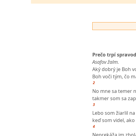
Prečo trpí spravod
Asafov žalm.
Aký dobrý je Boh v
Boh voči tým, čo ma
2
No mne sa temer n
takmer som sa zap
3
Lebo som žiarlil n
keď som videl, ako 
4
Neprekáža im zhola