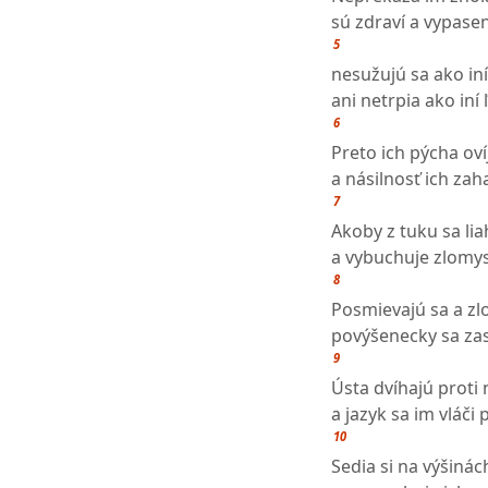
sú zdraví a vypasen
5
nesužujú sa ako iní
ani netrpia ako iní 
6
Preto ich pýcha oví
a násilnosť ich zah
7
Akoby z tuku sa lia
a vybuchuje zlomys
8
Posmievajú sa a zl
povýšenecky sa zas
9
Ústa dvíhajú proti
a jazyk sa im vláči 
10
Sedia si na výšinác