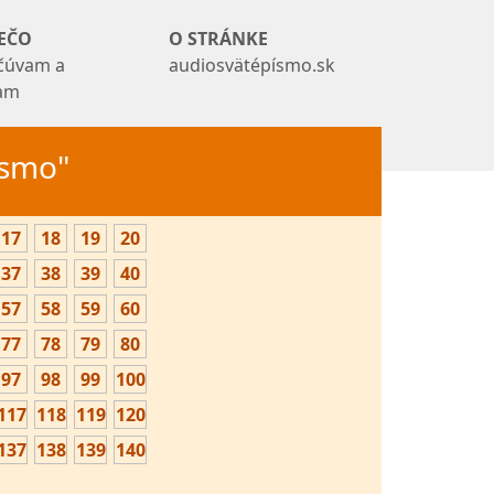
EČO
O STRÁNKE
čúvam a
audiosvätépísmo.sk
tam
Písmo"
17
18
19
20
37
38
39
40
57
58
59
60
77
78
79
80
97
98
99
100
117
118
119
120
137
138
139
140