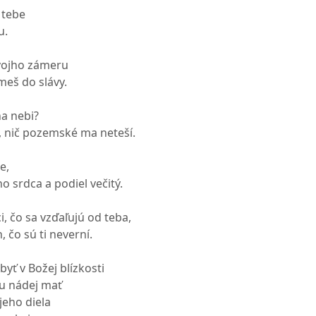
 tebe
u.
vojho zámeru
meš do slávy.
a nebi?
, nič pozemské ma neteší.
e,
 srdca a podiel večitý.
i, čo sa vzďaľujú od teba,
, čo sú ti neverní.
byť v Božej blízkosti
u nádej mať
jeho diela