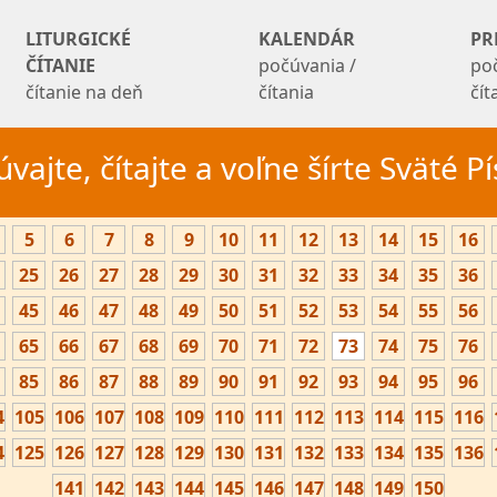
LITURGICKÉ
KALENDÁR
PR
ČÍTANIE
počúvania /
po
čítanie na deň
čítania
čí
vajte, čítajte a voľne šírte Sväté 
5
6
7
8
9
10
11
12
13
14
15
16
25
26
27
28
29
30
31
32
33
34
35
36
45
46
47
48
49
50
51
52
53
54
55
56
65
66
67
68
69
70
71
72
73
74
75
76
85
86
87
88
89
90
91
92
93
94
95
96
4
105
106
107
108
109
110
111
112
113
114
115
116
4
125
126
127
128
129
130
131
132
133
134
135
136
141
142
143
144
145
146
147
148
149
150