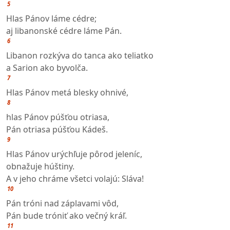
5
Hlas Pánov láme cédre;
aj libanonské cédre láme Pán.
6
Libanon rozkýva do tanca ako teliatko
a Sarion ako byvolča.
7
Hlas Pánov metá blesky ohnivé,
8
hlas Pánov púšťou otriasa,
Pán otriasa púšťou Kádeš.
9
Hlas Pánov urýchľuje pôrod jeleníc,
obnažuje húštiny.
A v jeho chráme všetci volajú: Sláva!
10
Pán tróni nad záplavami vôd,
Pán bude tróniť ako večný kráľ.
11