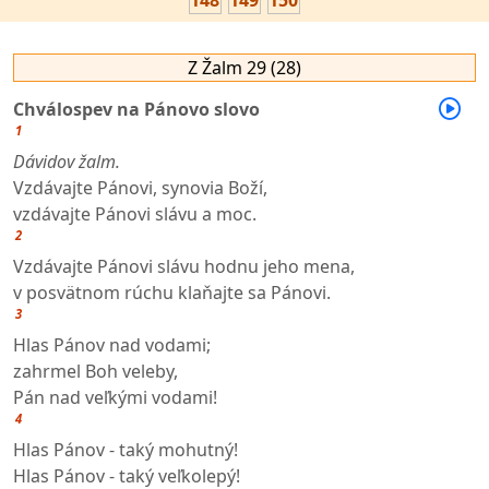
148
149
150
Z Žalm 29 (28)
Chválospev na Pánovo slovo
1
Dávidov žalm.
Vzdávajte Pánovi, synovia Boží,
vzdávajte Pánovi slávu a moc.
2
Vzdávajte Pánovi slávu hodnu jeho mena,
v posvätnom rúchu klaňajte sa Pánovi.
3
Hlas Pánov nad vodami;
zahrmel Boh veleby,
Pán nad veľkými vodami!
4
Hlas Pánov - taký mohutný!
Hlas Pánov - taký veľkolepý!