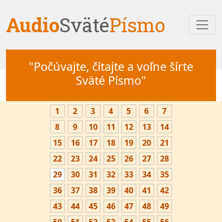
Audio
Sväté
Písmo
"Počúvajte, čítajte a voľne šírte
Sväté Písmo"
1
2
3
4
5
6
7
8
9
10
11
12
13
14
15
16
17
18
19
20
21
22
23
24
25
26
27
28
29
30
31
32
33
34
35
36
37
38
39
40
41
42
43
44
45
46
47
48
49