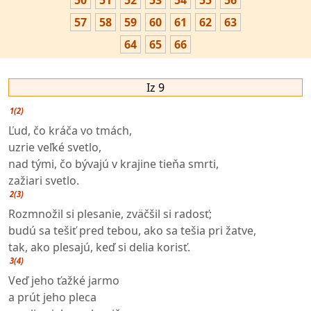
50
51
52
53
54
55
56
57
58
59
60
61
62
63
64
65
66
Iz 9
1(2)
Ľud, čo kráča vo tmách,
uzrie veľké svetlo,
nad tými, čo bývajú v krajine tieňa smrti,
zažiari svetlo.
2(3)
Rozmnožil si plesanie, zväčšil si radosť;
budú sa tešiť pred tebou, ako sa tešia pri žatve,
tak, ako plesajú, keď si delia korisť.
3(4)
Veď jeho ťažké jarmo
a prút jeho pleca