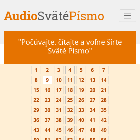
Audio
Sväté
Písmo
"Počúvajte, čítajte a voľne šírte
Sväté Písmo"
1
2
3
4
5
6
7
8
9
10
11
12
13
14
15
16
17
18
19
20
21
22
23
24
25
26
27
28
29
30
31
32
33
34
35
36
37
38
39
40
41
42
43
44
45
46
47
48
49