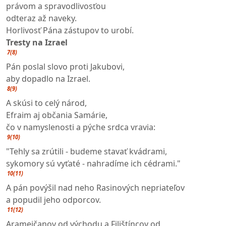
právom a spravodlivosťou
odteraz až naveky.
Horlivosť Pána zástupov to urobí.
Tresty na Izrael
7(8)
Pán poslal slovo proti Jakubovi,
aby dopadlo na Izrael.
8(9)
A skúsi to celý národ,
Efraim aj občania Samárie,
čo v namyslenosti a pýche srdca vravia:
9(10)
"Tehly sa zrútili - budeme stavať kvádrami,
sykomory sú vyťaté - nahradíme ich cédrami."
10(11)
A pán povýšil nad neho Rasinových nepriateľov
a popudil jeho odporcov.
11(12)
Aramejčanov od východu a Filištíncov od