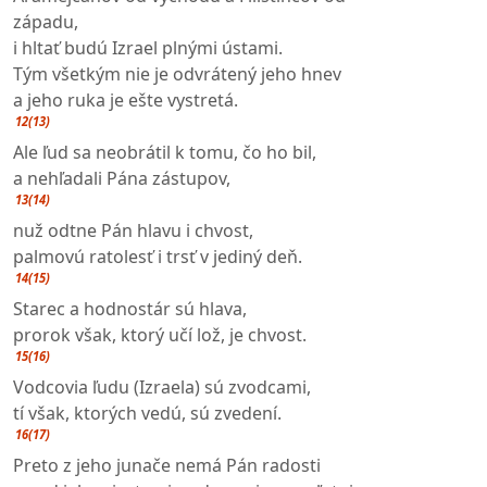
západu,
i hltať budú Izrael plnými ústami.
Tým všetkým nie je odvrátený jeho hnev
a jeho ruka je ešte vystretá.
12(13)
Ale ľud sa neobrátil k tomu, čo ho bil,
a nehľadali Pána zástupov,
13(14)
nuž odtne Pán hlavu i chvost,
palmovú ratolesť i trsť v jediný deň.
14(15)
Starec a hodnostár sú hlava,
prorok však, ktorý učí lož, je chvost.
15(16)
Vodcovia ľudu (Izraela) sú zvodcami,
tí však, ktorých vedú, sú zvedení.
16(17)
Preto z jeho junače nemá Pán radosti