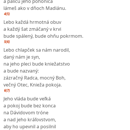
a palicu jeho pohoniča
lámeš ako v dňoch Madiánu.
4(5)
Lebo každá hrmotná obuv
a každý šat zmáčaný v krvi
bude spálený, bude ohňu pokrmom.
5(6)
Lebo chlapček sa nám narodil,
daný nám je syn,
na jeho pleci bude kniežatstvo
a bude nazvaný:
zázračný Radca, mocný Boh,
večný Otec, Knieža pokoja.
6(7)
Jeho vláda bude veľká
a pokoj bude bez konca
na Dávidovom tróne
a nad jeho kráľovstvom,
aby ho upevnil a posilnil