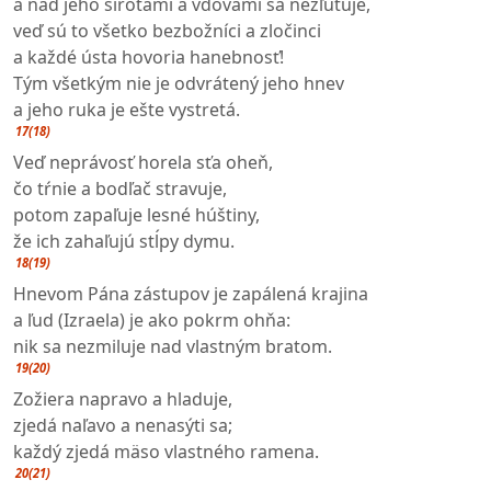
a nad jeho sirotami a vdovami sa nezľutuje,
veď sú to všetko bezbožníci a zločinci
a každé ústa hovoria hanebnosť!
Tým všetkým nie je odvrátený jeho hnev
a jeho ruka je ešte vystretá.
17(18)
Veď neprávosť horela sťa oheň,
čo tŕnie a bodľač stravuje,
potom zapaľuje lesné húštiny,
že ich zahaľujú stĺpy dymu.
18(19)
Hnevom Pána zástupov je zapálená krajina
a ľud (Izraela) je ako pokrm ohňa:
nik sa nezmiluje nad vlastným bratom.
19(20)
Zožiera napravo a hladuje,
zjedá naľavo a nenasýti sa;
každý zjedá mäso vlastného ramena.
20(21)