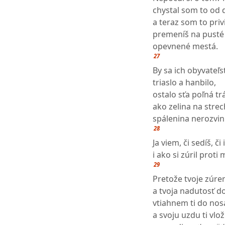
chystal som to od 
a teraz som to priv
premeníš na pusté 
opevnené mestá.
27
By sa ich obyvateľ
triaslo a hanbilo,
ostalo sťa poľná trá
ako zelina na strec
spálenina nerozvin
28
Ja viem, či sedíš, či
i ako si zúril proti
29
Pretože tvoje zúre
a tvoja nadutosť do
vtiahnem ti do nos
a svoju uzdu ti vlo