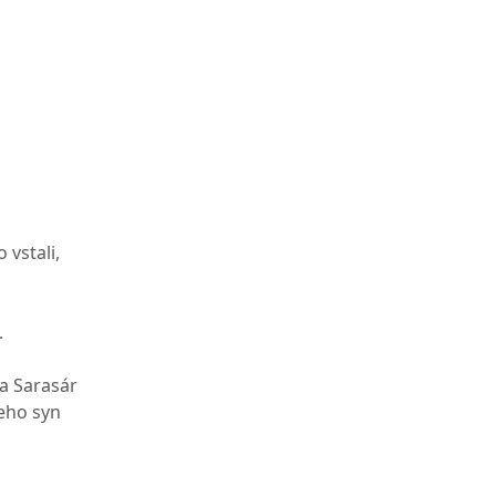
 vstali,
.
a Sarasár
jeho syn