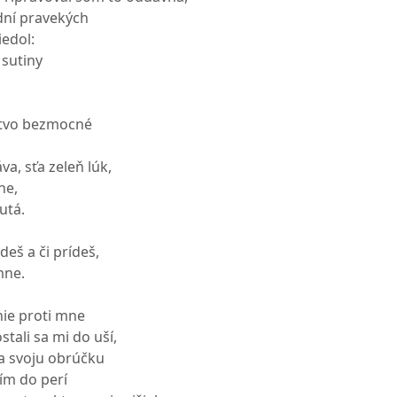
dní pravekých
iedol:
sutiny
stvo bezmocné
va, sťa zeleň lúk,
he,
utá.
 ideš a či prídeš,
 mne.
nie proti mne
stali sa mi do uší,
a svoju obrúčku
žím do perí