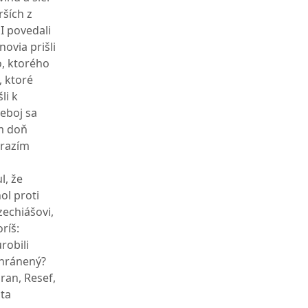
rších z
I povedali
ovia prišli
o, ktorého
, ktoré
li k
Neboj sa
ím doň
 zrazím
l, že
ol proti
zechiášovi,
ríš:
robili
achránený?
ran, Resef,
sta