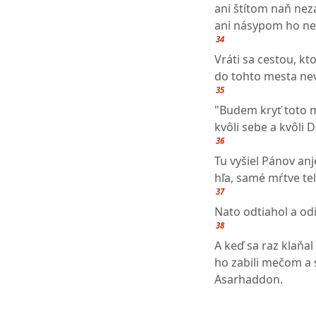
ani štítom naň nez
ani násypom ho ne
34
Vráti sa cestou, kto
do tohto mesta nev
35
"Budem kryť toto m
kvôli sebe a kvôli 
36
Tu vyšiel Pánov anj
hľa, samé mŕtve tel
37
Nato odtiahol a odiš
38
A keď sa raz klaňa
ho zabili mečom a 
Asarhaddon.