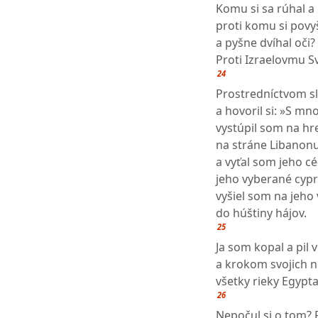
Komu si sa rúhal a
proti komu si povy
a pyšne dvíhal oči?
Proti Izraelovmu S
24
Prostredníctvom sl
a hovoril si: »S m
vystúpil som na hr
na stráne Libanon
a vyťal som jeho c
jeho vyberané cypr
vyšiel som na jeho 
do húštiny hájov.
25
Ja som kopal a pil 
a krokom svojich 
všetky rieky Egypta
26
Nepočul si o tom? 