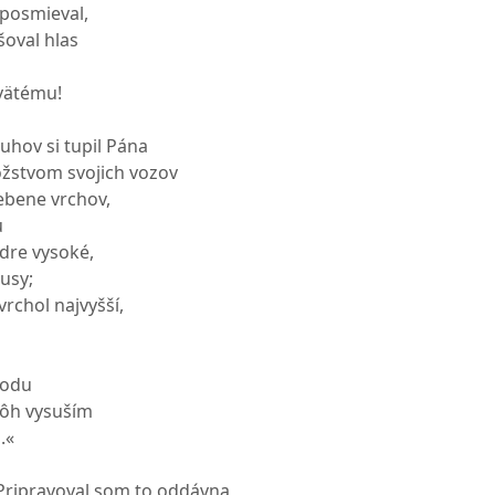
 posmieval,
šoval hlas
vätému!
uhov si tupil Pána
nožstvom svojich vozov
ebene vrchov,
u
édre vysoké,
usy;
vrchol najvyšší,
vodu
nôh vysuším
.«
Pripravoval som to oddávna,