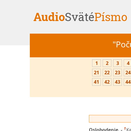
Audio
Sväté
Písmo
"Počú
1
2
3
4
21
22
23
24
41
42
43
44
1
Oslobodenie. -
Ke