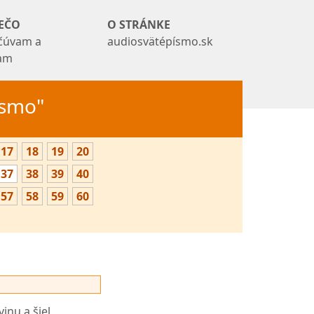
EČO
O STRÁNKE
čúvam a
audiosvätépísmo.sk
tam
Písmo"
17
18
19
20
37
38
39
40
57
58
59
60
vinu a šiel