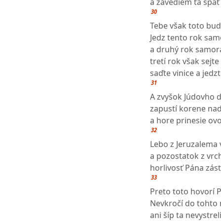
a zavediem ťa späť 
30
Tebe však toto bu
Jedz tento rok sa
a druhý rok samora
tretí rok však sejte 
saďte vinice a jedzt
31
A zvyšok Júdovho d
zapustí korene nad
a hore prinesie ovo
32
Lebo z Jeruzalema 
a pozostatok z vrc
horlivosť Pána zás
33
Preto toto hovorí 
Nevkročí do tohto
ani šíp ta nevystrelí