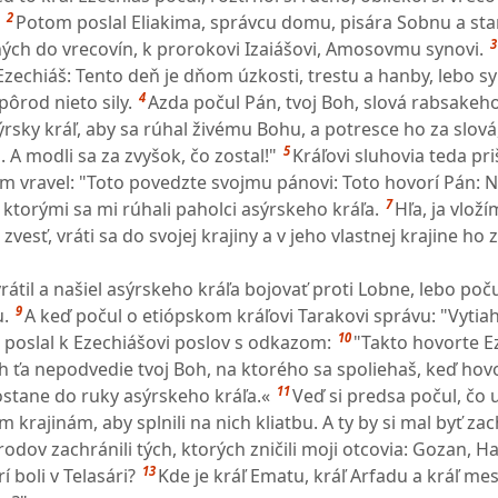
2
Potom poslal Eliakima, správcu domu, pisára Sobnu a sta
3
ých do vrecovín, k prorokovi Izaiášovi, Amosovmu synovi.
zechiáš: Tento deň je dňom úzkosti, trestu a hanby, lebo syn
4
pôrod nieto sily.
Azda počul Pán, tvoj Boh, slová rabsakeh
ýrsky kráľ, aby sa rúhal živému Bohu, a potresce ho za slová
5
. A modli sa za zvyšok, čo zostal!"
Kráľovi sluhovia teda priš
 im vravel: "Toto povedzte svojmu pánovi: Toto hovorí Pán: 
7
l, ktorými sa mi rúhali paholci asýrskeho kráľa.
Hľa, ja vlož
zvesť, vráti sa do svojej krajiny a v jeho vlastnej krajine ho
átil a našiel asýrskeho kráľa bojovať proti Lobne, lebo poču
9
u.
A keď počul o etiópskom kráľovi Tarakovi správu: "Vytiah
10
a poslal k Ezechiášovi poslov s odkazom:
"Takto hovorte E
h ťa nepodvedie tvoj Boh, na ktorého sa spoliehaš, keď hovo
11
stane do ruky asýrskeho kráľa.«
Veď si predsa počul, čo u
ým krajinám, aby splnili na nich kliatbu. A ty by si mal byť z
dov zachránili tých, ktorých zničili moji otcovia: Gozan, Ha
13
 boli v Telasári?
Kde je kráľ Ematu, kráľ Arfadu a kráľ me