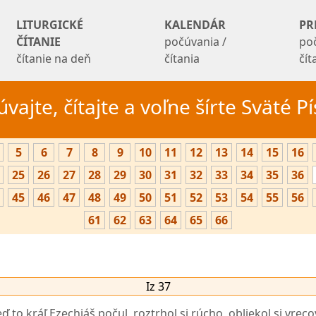
LITURGICKÉ
KALENDÁR
PR
ČÍTANIE
počúvania /
po
čítanie na deň
čítania
čí
vajte, čítajte a voľne šírte Sväté 
5
6
7
8
9
10
11
12
13
14
15
16
25
26
27
28
29
30
31
32
33
34
35
36
45
46
47
48
49
50
51
52
53
54
55
56
61
62
63
64
65
66
Iz 37
ď to kráľ Ezechiáš počul, roztrhol si rúcho, obliekol si vreco