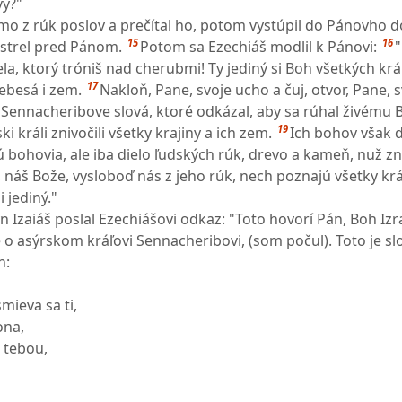
vy?"
smo z rúk poslov a prečítal ho, potom vystúpil do Pánovho 
15
16
strel pred Pánom.
Potom sa Ezechiáš modlil k Pánovi:
la, ktorý tróniš nad cherubmi! Ty jediný si Boh všetkých krá
17
nebesá i zem.
Nakloň, Pane, svoje ucho a čuj, otvor, Pane, s
y Sennacheribove slová, ktoré odkázal, aby sa rúhal živému 
19
i králi znivočili všetky krajiny a ich zem.
Ich bohov však d
ú bohovia, ale iba dielo ľudských rúk, drevo a kameň, nuž znič
, náš Bože, vysloboď nás z jeho rúk, nech poznajú všetky kr
i jediný."
 Izaiáš poslal Ezechiášovi odkaz: "Toto hovorí Pán, Boh Izra
 o asýrskom kráľovi Sennacheribovi, (som počul). Toto je sl
n:
mieva sa ti,
ona,
 tebou,