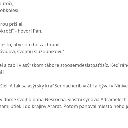
aútočí,
obkolesí.
rou prišiel,
kročí" - hovorí Pán.
esto, aby som ho zachránil
Dávidovi, svojmu služobníkovi."
el a zabil v asýrskom tábore stoosemdesiatpäťtisíc. Keď ráno
á!
iel. A tak sa asýrsky kráľ Sennacherib vrátil a býval v Ninive
l v dome svojho boha Nesrocha, vlastní synovia Adramelech 
sami utiekli do krajiny Ararat. Potom panoval miesto neho 