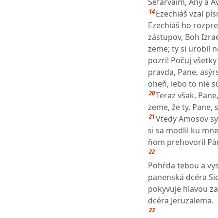
Sefarvaim, Any a A
14
Ezechiáš vzal pí
Ezechiáš ho rozpre
zástupov, Boh Izrae
zeme; ty si urobil 
pozri! Počuj všetk
pravda, Pane, asýrsk
oheň, lebo to nie s
20
Teraz však, Pane
zeme, že ty, Pane, s
21
Vtedy Amosov syn
si sa modlil ku mne
ňom prehovoril Pá
22
Pohŕda tebou a vys
panenská dcéra Si
pokyvuje hlavou za
dcéra Jeruzalema.
23