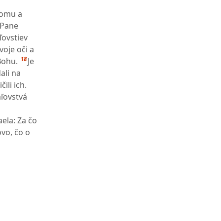
domu a
"Pane
ľovstiev
voje oči a
18
Bohu.
Je
ali na
ili ich.
áľovstvá
ela: Za čo
ovo, čo o