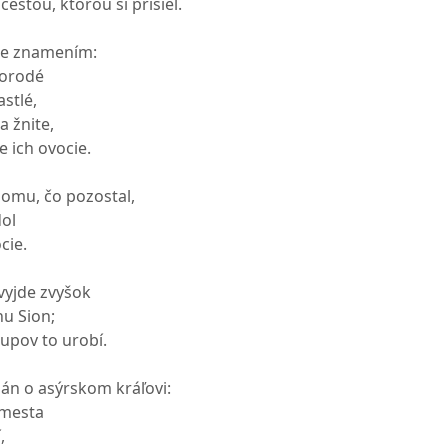
cestou, ktorou si prišiel.
de znamením:
morodé
stlé,
a žnite,
e ich ovocie.
omu, čo pozostal,
ol
cie.
vyjde zvyšok
hu Sion;
tupov to urobí.
Pán o asýrskom kráľovi:
 mesta
,