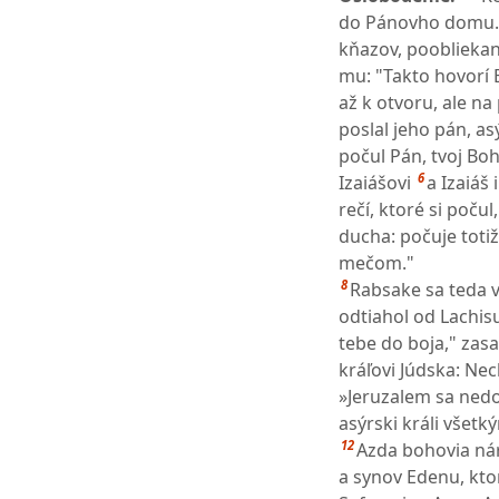
do Pánovho domu.
kňazov, poobliekan
mu: "Takto hovorí E
až k otvoru, ale na 
poslal jeho pán, as
počul Pán, tvoj Boh
6
Izaiášovi
a Izaiáš
rečí, ktoré si poču
ducha: počuje totiž 
mečom."
8
Rabsake sa teda vr
odtiahol od Lachis
tebe do boja," zas
kráľovi Júdska: Nec
»Jeruzalem sa nedo
asýrski králi všetk
12
Azda bohovia náro
a synov Edenu, ktorí