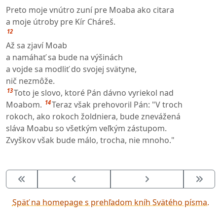
Preto moje vnútro zuní pre Moaba ako citara
a moje útroby pre Kír Cháreš.
12
Až sa zjaví Moab
a namáhať sa bude na výšinách
a vojde sa modliť do svojej svätyne,
nič nezmôže.
13
Toto je slovo, ktoré Pán dávno vyriekol nad
14
Moabom.
Teraz však prehovoril Pán: "V troch
rokoch, ako rokoch žoldniera, bude znevážená
sláva Moabu so všetkým veľkým zástupom.
Zvyškov však bude málo, trocha, nie mnoho."
Späť na homepage s prehľadom kníh Svätého písma.