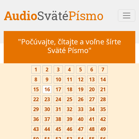
Audio
Sväté
Písmo
"Počúvajte, čítajte a voľne šírte
Sväté Písmo"
1
2
3
4
5
6
7
8
9
10
11
12
13
14
15
16
17
18
19
20
21
22
23
24
25
26
27
28
29
30
31
32
33
34
35
36
37
38
39
40
41
42
43
44
45
46
47
48
49