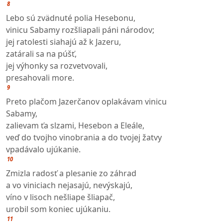
8
Lebo sú zvädnuté polia Hesebonu,
vinicu Sabamy rozšliapali páni národov;
jej ratolesti siahajú až k Jazeru,
zatárali sa na púšť,
jej výhonky sa rozvetvovali,
presahovali more.
9
Preto plačom Jazerčanov oplakávam vinicu
Sabamy,
zalievam ťa slzami, Hesebon a Eleále,
veď do tvojho vinobrania a do tvojej žatvy
vpadávalo ujúkanie.
10
Zmizla radosť a plesanie zo záhrad
a vo viniciach nejasajú, nevýskajú,
víno v lisoch nešliape šliapač,
urobil som koniec ujúkaniu.
11