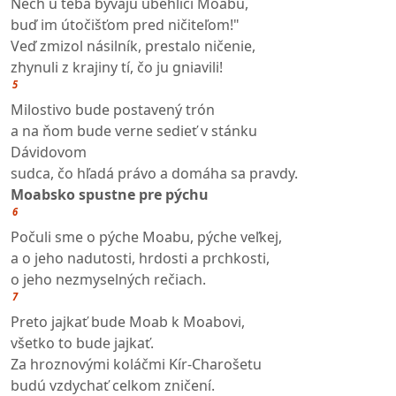
Nech u teba bývajú ubehlíci Moabu,
buď im útočišťom pred ničiteľom!"
Veď zmizol násilník, prestalo ničenie,
zhynuli z krajiny tí, čo ju gniavili!
5
Milostivo bude postavený trón
a na ňom bude verne sedieť v stánku
Dávidovom
sudca, čo hľadá právo a domáha sa pravdy.
Moabsko spustne pre pýchu
6
Počuli sme o pýche Moabu, pýche veľkej,
a o jeho nadutosti, hrdosti a prchkosti,
o jeho nezmyselných rečiach.
7
Preto jajkať bude Moab k Moabovi,
všetko to bude jajkať.
Za hroznovými koláčmi Kír-Charošetu
budú vzdychať celkom zničení.