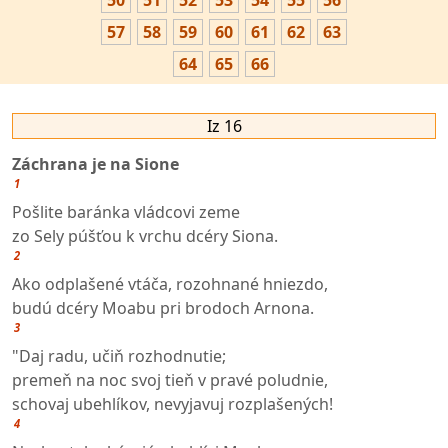
50
51
52
53
54
55
56
57
58
59
60
61
62
63
64
65
66
Iz 16
Záchrana je na Sione
1
Pošlite baránka vládcovi zeme
zo Sely púšťou k vrchu dcéry Siona.
2
Ako odplašené vtáča, rozohnané hniezdo,
budú dcéry Moabu pri brodoch Arnona.
3
"Daj radu, učiň rozhodnutie;
premeň na noc svoj tieň v pravé poludnie,
schovaj ubehlíkov, nevyjavuj rozplašených!
4