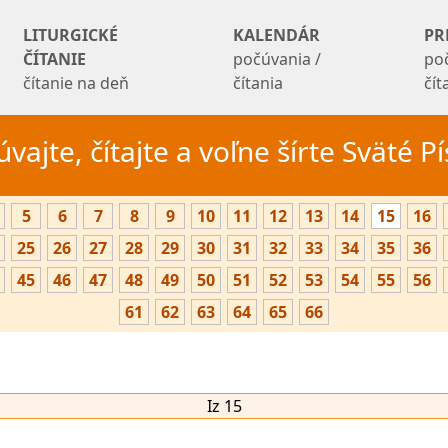
LITURGICKÉ
KALENDÁR
PR
ČÍTANIE
počúvania /
po
čítanie na deň
čítania
čí
vajte, čítajte a voľne šírte Sväté 
5
6
7
8
9
10
11
12
13
14
15
16
25
26
27
28
29
30
31
32
33
34
35
36
45
46
47
48
49
50
51
52
53
54
55
56
61
62
63
64
65
66
Iz 15