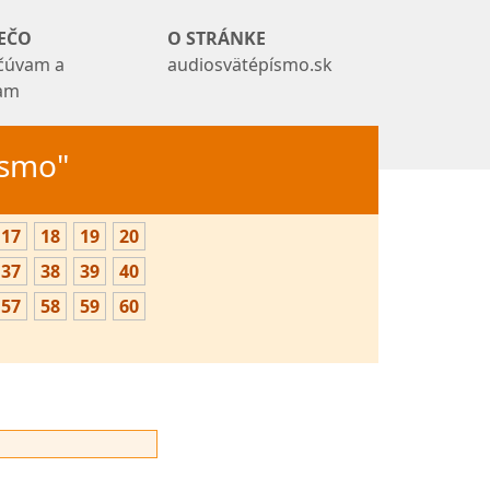
EČO
O STRÁNKE
čúvam a
audiosvätépísmo.sk
tam
Písmo"
17
18
19
20
37
38
39
40
57
58
59
60