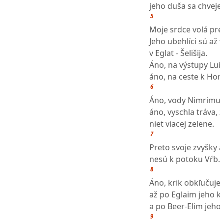
jeho duša sa chveje
5
Moje srdce volá p
Jeho ubehlíci sú až
v Eglat - Šelišija.
Áno, na výstupy Lui
áno, na ceste k Ho
6
Áno, vody Nimrimu 
áno, vyschla tráva,
niet viacej zelene.
7
Preto svoje zvyšky
nesú k potoku Vŕb.
8
Áno, krik obkľučuj
až po Eglaim jeho k
a po Beer-Elim jeho
9