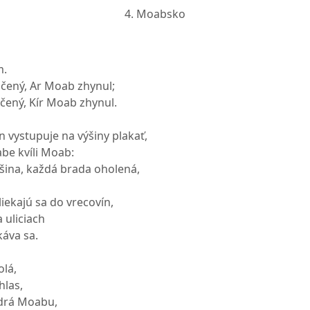
4. Moabsko
m.
ičený, Ar Moab zhynul;
ičený, Kír Moab zhynul.
 vystupuje na výšiny plakať,
be kvíli Moab:
ešina, každá brada oholená,
iekajú sa do vrecovín,
 uliciach
káva sa.
olá,
hlas,
edrá Moabu,