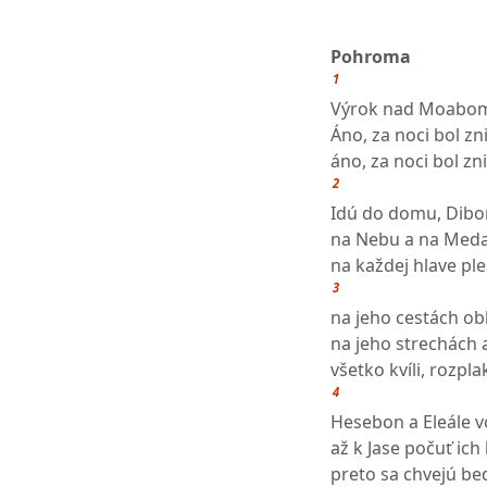
Pohroma
1
Výrok nad Moabo
Áno, za noci bol zn
áno, za noci bol zn
2
Idú do domu, Dibon
na Nebu a na Meda
na každej hlave pl
3
na jeho cestách obl
na jeho strechách a
všetko kvíli, rozpla
4
Hesebon a Eleále v
až k Jase počuť ich 
preto sa chvejú b