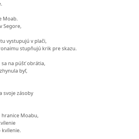
.
re Moab.
 v Segore,
tu vystupujú v plači,
ronaimu stupňujú krik pre skazu.
sa na púšť obrátia,
 zhynula byľ,
 a svoje zásoby
e hranice Moabu,
vílenie
 kvílenie.