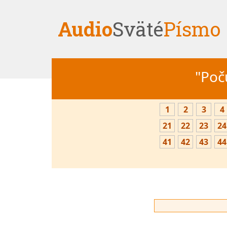
Audio
Sväté
Písmo
"Počú
1
2
3
4
21
22
23
24
41
42
43
44