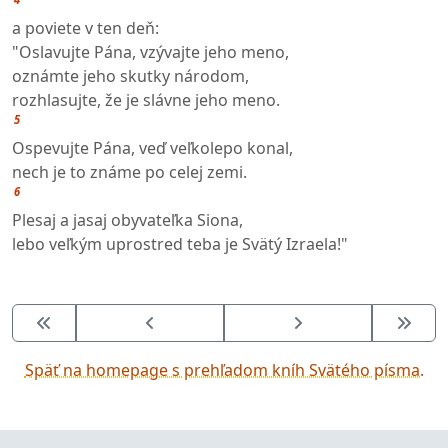
a poviete v ten deň:
"Oslavujte Pána, vzývajte jeho meno,
oznámte jeho skutky národom,
rozhlasujte, že je slávne jeho meno.
5
Ospevujte Pána, veď veľkolepo konal,
nech je to známe po celej zemi.
6
Plesaj a jasaj obyvateľka Siona,
lebo veľkým uprostred teba je Svätý Izraela!"
Späť na homepage s prehľadom kníh Svätého písma.