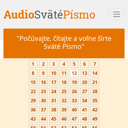
Audio
Sväté
Písmo
"Počúvajte, čítajte a voľne šírte
Sväté Písmo"
1
2
3
4
5
6
7
8
9
10
11
12
13
14
15
16
17
18
19
20
21
22
23
24
25
26
27
28
29
30
31
32
33
34
35
36
37
38
39
40
41
42
43
44
45
46
47
48
49