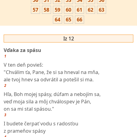
50
51
52
53
54
55
56
57
58
59
60
61
62
63
64
65
66
Iz 12
Vďaka za spásu
1
V ten deň povieš:
"Chválim ťa, Pane, že si sa hneval na mňa,
ale tvoj hnev sa odvrátil a potešil si ma.
2
Hľa, Boh mojej spásy, dúfam a nebojím sa,
veď moja sila a môj chválospev je Pán,
on sa mi stal spásou."
3
I budete čerpať vodu s radosťou
z prameňov spásy
4