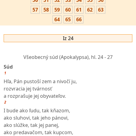
50
51
52
53
54
55
56
57
58
59
60
61
62
63
64
65
66
Iz 24
Všeobecný súd (Apokalypsa),
hl. 24 - 27
Súd
1
Hľa, Pán pustoší zem a nivočí ju,
rozvracia jej tvárnosť
a rozprašuje jej obyvateľov.
2
I bude ako ľudu, tak kňazom,
ako sluhovi, tak jeho pánovi,
ako slúžke, tak jej panej,
ako predavačom, tak kupcom,