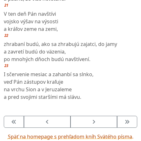
21
V ten deň Pán navštívi
vojsko výšav na výsosti
a kráľov zeme na zemi,
22
zhrabaní budú, ako sa zhrabujú zajatci, do jamy
a zavretí budú do väzenia,
po mnohých dňoch budú navštívení.
23
I sčervenie mesiac a zahanbí sa slnko,
veď Pán zástupov kraľuje
na vrchu Sion a v Jeruzaleme
a pred svojimi staršími má slávu.
Späť na homepage s prehľadom kníh Svätého písma.