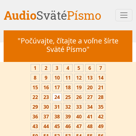
Audio
Sväté
Písmo
"Počúvajte, čítajte a voľne šírte
Sväté Písmo"
1
2
3
4
5
6
7
8
9
10
11
12
13
14
15
16
17
18
19
20
21
22
23
24
25
26
27
28
29
30
31
32
33
34
35
36
37
38
39
40
41
42
43
44
45
46
47
48
49