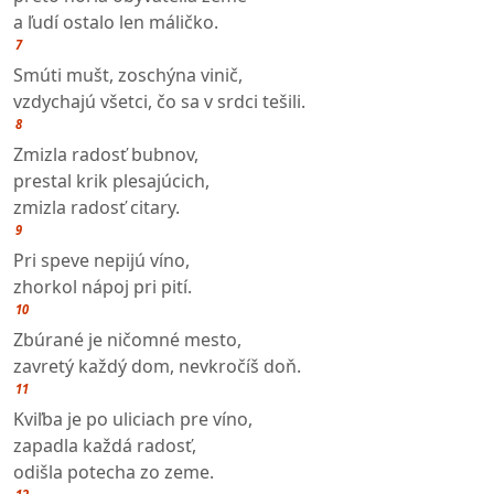
a ľudí ostalo len máličko.
7
Smúti mušt, zoschýna vinič,
vzdychajú všetci, čo sa v srdci tešili.
8
Zmizla radosť bubnov,
prestal krik plesajúcich,
zmizla radosť citary.
9
Pri speve nepijú víno,
zhorkol nápoj pri pití.
10
Zbúrané je ničomné mesto,
zavretý každý dom, nevkročíš doň.
11
Kviľba je po uliciach pre víno,
zapadla každá radosť,
odišla potecha zo zeme.