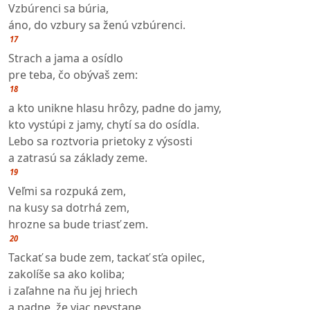
Vzbúrenci sa búria,
áno, do vzbury sa ženú vzbúrenci.
17
Strach a jama a osídlo
pre teba, čo obývaš zem:
18
a kto unikne hlasu hrôzy, padne do jamy,
kto vystúpi z jamy, chytí sa do osídla.
Lebo sa roztvoria prietoky z výsosti
a zatrasú sa základy zeme.
19
Veľmi sa rozpuká zem,
na kusy sa dotrhá zem,
hrozne sa bude triasť zem.
20
Tackať sa bude zem, tackať sťa opilec,
zakolíše sa ako koliba;
i zaľahne na ňu jej hriech
a padne, že viac nevstane.