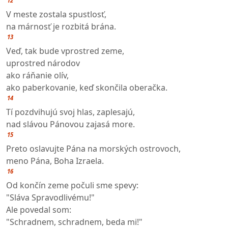
12
V meste zostala spustlosť,
na márnosť je rozbitá brána.
13
Veď, tak bude vprostred zeme,
uprostred národov
ako ráňanie olív,
ako paberkovanie, keď skončila oberačka.
14
Tí pozdvihujú svoj hlas, zaplesajú,
nad slávou Pánovou zajasá more.
15
Preto oslavujte Pána na morských ostrovoch,
meno Pána, Boha Izraela.
16
Od končín zeme počuli sme spevy:
"Sláva Spravodlivému!"
Ale povedal som:
"Schradnem, schradnem, beda mi!"