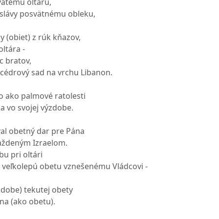
vätému oltáru,
l slávy posvätnému obleku,
y (obiet) z rúk kňazov,
oltára -
c bratov,
 cédrový sad na vrchu Libanon.
ho ako palmové ratolesti
a vo svojej výzdobe.
val obetný dar pre Pána
aždeným Izraelom.
u pri oltári
al veľkolepú obetu vznešenému Vládcovi -
dobe) tekutej obety
zna (ako obetu).