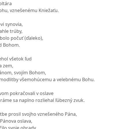
oltára
ohu, vznešenému Kniežaťu.
vi synovia,
iahle trúby,
olo počuť (ďaleko),
d Bohom.
hol všetok ľud
na zem,
Pánom, svojím Bohom,
e modlitby všemohúcemu a velebnému Bohu.
vom pokračovali v oslave
ráme sa naplno rozliehal ľúbezný zvuk.
itbe prosil svojho vznešeného Pána,
Pánova oslava,
ilo svoje obrady.