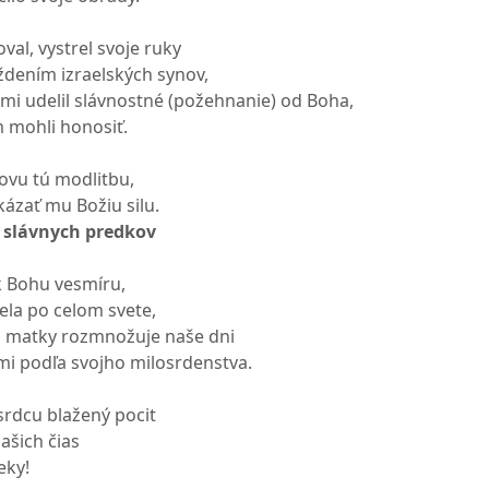
al, vystrel svoje ruky
dením izraelských synov,
ami udelil slávnostné (požehnanie) od Boha,
 mohli honosiť.
novu tú modlitbu,
ukázať mu Božiu silu.
 slávnych predkov
k Bohu vesmíru,
ela po celom svete,
j matky rozmnožuje naše dni
i podľa svojho milosrdenstva.
rdcu blažený pocit
ašich čias
eky!