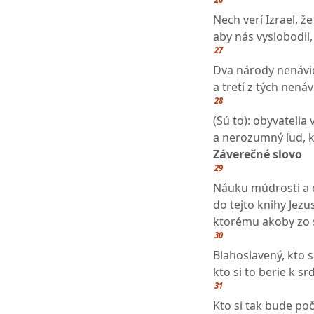
Nech verí Izrael, ž
aby nás vyslobodil,
27
Dva národy nenávi
a tretí z tých nená
28
(Sú to): obyvatelia v
a nerozumný ľud, k
Záverečné slovo
29
Náuku múdrosti a d
do tejto knihy Jezu
ktorému akoby zo s
30
Blahoslavený, kto 
kto si to berie k s
31
Kto si tak bude po