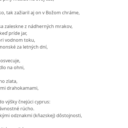
ko, tak zažiaril aj on v Božom chráme,
sa zaleskne z nádherných mrakov,
keď príde jar,
 pri vodnom toku,
anonské za letných dní,
 osvecuje,
dlo na ohni,
ho zlata,
ými drahokamami,
do výšky čnejúci cyprus:
lávnostné rúcho.
tkými odznakmi (kňazskej) dôstojnosti,