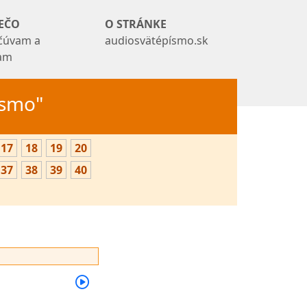
EČO
O STRÁNKE
čúvam a
audiosvätépísmo.sk
tam
Písmo"
17
18
19
20
37
38
39
40