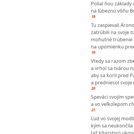
Polial ňou základy 
na ľúbeznú vôňu B
18
Tu zaspievali Árono
zatrúbili na svoje t
mohutné trúbenie b
na upomienku pre
19
Vtedy sa razom zbe
a vrhol sa tvárou 
aby sa koril pred 
a predniesol svoj
20
Speváci svojím spe
a vo veľkolepom ch
21
Ľud vo svojej modl
kým sa neukončila 
(až kňazstvo) ukonč