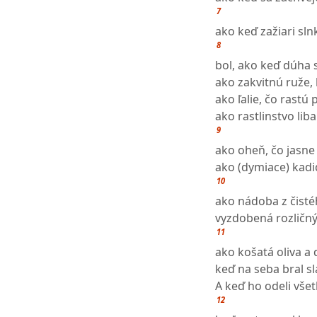
7
ako keď zažiari sln
8
bol, ako keď dúha 
ako zakvitnú ruže, 
ako ľalie, čo rastú
ako rastlinstvo lib
9
ako oheň, čo jasne
ako (dymiace) kadi
10
ako nádoba z čisté
vyzdobená rozličn
11
ako košatá oliva a 
keď na seba bral s
A keď ho odeli vše
12