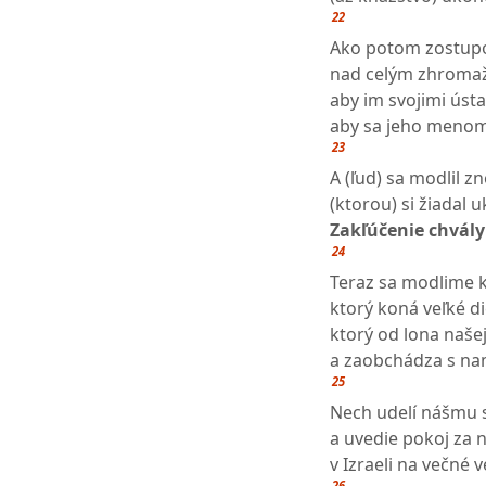
22
Ako potom zostupov
nad celým zhromaž
aby im svojimi úst
aby sa jeho menom
23
A (ľud) sa modlil z
(ktorou) si žiadal 
Zakľúčenie chvály
24
Teraz sa modlime 
ktorý koná veľké di
ktorý od lona naše
a zaobchádza s nam
25
Nech udelí nášmu s
a uvedie pokoj za n
v Izraeli na večné v
26