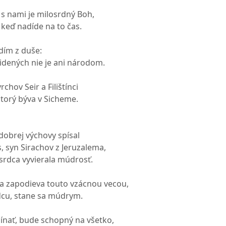
e s nami je milosrdný Boh,
 keď nadíde na to čas.
dím z duše:
videných nie je ani národom.
rchov Seir a Filištínci
torý býva v Sicheme.
obrej výchovy spísal
s, syn Sirachov z Jeruzalema,
rdca vyvierala múdrosť.
sa zapodieva touto vzácnou vecou,
rdcu, stane sa múdrym.
čínať, bude schopný na všetko,