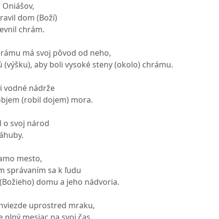
 Oniášov,
ravil dom (Boží)
pevnil chrám.
hrámu má svoj pôvod od neho,
ú (výšku), aby boli vysoké steny (okolo) chrámu.
li vodné nádrže
bjem (robil dojem) mora.
 o svoj národ
záhuby.
 samo mesto,
jím správaním sa k ľudu
o (Božieho) domu a jeho nádvoria.
 hviezde uprostred mraku,
 plný mesiac na svoj čas,