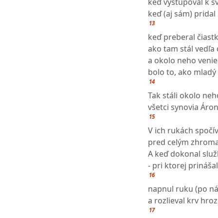
keď vystupoval k s
keď (aj sám) prida
13
keď preberal čiastk
ako tam stál vedľa 
a okolo neho venie
bolo to, ako mladý
14
Tak stáli okolo ne
všetci synovia Áron
15
V ich rukách spočí
pred celým zhrom
A keď dokonal služb
- pri ktorej prináš
16
napnul ruku (po ná
a rozlieval krv hro
17