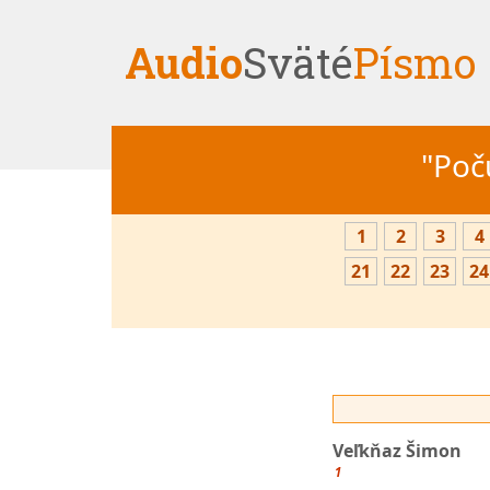
Audio
Sväté
Písmo
"Počú
1
2
3
4
21
22
23
24
Veľkňaz Šimon
1