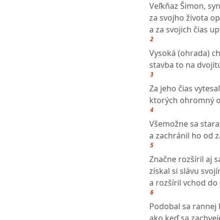
Veľkňaz Šimon, syn
za svojho života op
a za svojich čias u
2
Vysoká (ohrada) c
stavba to na dvojit
3
Za jeho čias vytesa
ktorých ohromný o
4
Všemožne sa staral
a zachránil ho od 
5
Značne rozšíril aj
získal si slávu svo
a rozšíril vchod d
6
Podobal sa rannej
ako keď sa zachveje