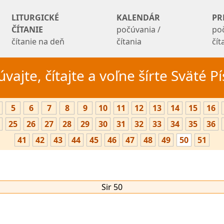
LITURGICKÉ
KALENDÁR
PR
ČÍTANIE
počúvania /
po
čítanie na deň
čítania
čí
vajte, čítajte a voľne šírte Sväté 
5
6
7
8
9
10
11
12
13
14
15
16
25
26
27
28
29
30
31
32
33
34
35
36
41
42
43
44
45
46
47
48
49
50
51
Sir 50