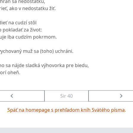
 chráň sa nedostatku,
rieť, ako v nedostatku žiť.
ieť na cudzí stôl
 pokladať za život:
žuje iba cudzím pokrmom.
ychovaný muž sa (toho) uchráni.
o sa nájde sladká výhovorka pre biedu,
orí oheň.
Sir 40
Späť na homepage s prehľadom kníh Svätého písma.