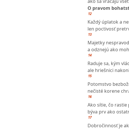
ako sa vracajú vše
O pravom bohats
12
Každý úplatok a ne
len poctivosť pretr
13
Majetky nespravodl
a odznejú ako moh
14
Raduje sa, kým vlá
ale hriešnici nako
15
Potomstvo bezbožn
nečisté korene chr
16
Ako sítie, čo rasti
býva prv ako ostat
17
Dobročinnosť je ak