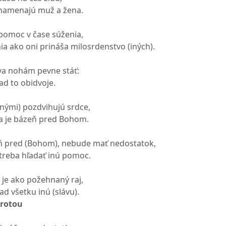
znamenajú muž a žena.
 pomoc v čase súženia,
ia ako oni prináša milosrdenstvo (iných).
áva nohám pevne stáť:
ad to obidvoje.
inými) pozdvihujú srdce,
ia je bázeň pred Bohom.
ň pred (Bohom), nebude mať nedostatok,
etreba hľadať inú pomoc.
je ako požehnaný raj,
ad všetku inú (slávu).
brotou