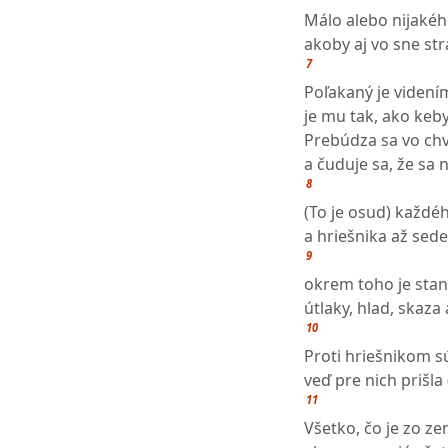
Málo alebo nijaké
akoby aj vo sne str
7
Poľakaný je videní
je mu tak, ako keby
Prebúdza sa vo chví
a čuduje sa, že sa
8
(To je osud) každéh
a hriešnika až se
9
okrem toho je stano
útlaky, hlad, skaza
10
Proti hriešnikom sú
veď pre nich prišla
11
Všetko, čo je zo ze