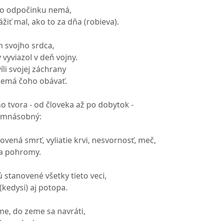
ho odpočinku nemá,
ážiť mal, ako to za dňa (robieva).
m svojho srdca,
 vyviazol v deň vojny.
li svojej záchrany
 nemá čoho obávať.
o tvora - od človeka až po dobytok -
demnásobný:
vená smrť, vyliatie krvi, nesvornosť, meč,
 a pohromy.
 stanovené všetky tieto veci,
 (kedysi) aj potopa.
me, do zeme sa navráti,