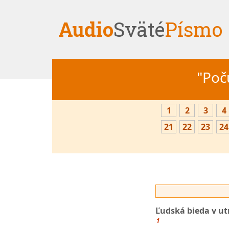
Audio
Sväté
Písmo
"Počú
1
2
3
4
21
22
23
24
Ľudská bieda v ut
1