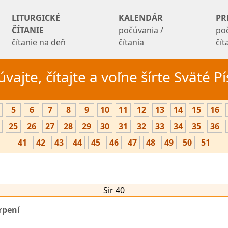
LITURGICKÉ
KALENDÁR
PR
ČÍTANIE
počúvania /
po
čítanie na deň
čítania
čí
vajte, čítajte a voľne šírte Sväté 
5
6
7
8
9
10
11
12
13
14
15
16
25
26
27
28
29
30
31
32
33
34
35
36
41
42
43
44
45
46
47
48
49
50
51
Sir 40
rpení