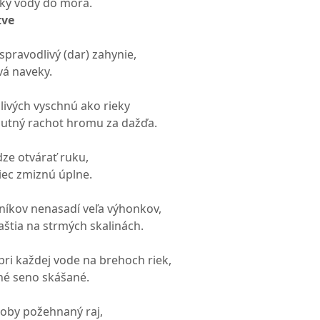
tky vody do mora.
tve
spravodlivý (dar) zahynie,
vá naveky.
ivých vyschnú ako rieky
utný rachot hromu za dažďa.
dze otvárať ruku,
niec zmiznú úplne.
íkov nenasadí veľa výhonkov,
aštia na strmých skalinách.
e pri každej vode na brehoch riek,
né seno skášané.
oby požehnaný raj,