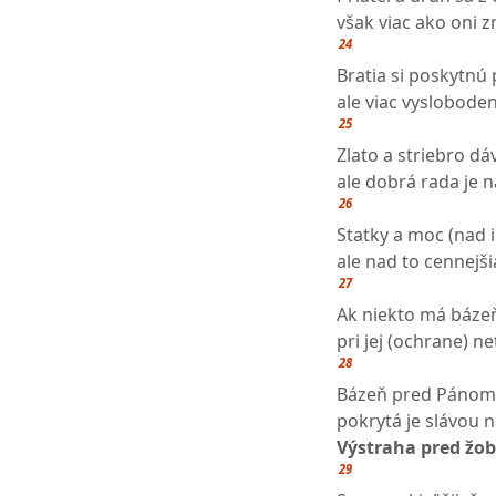
však viac ako oni 
24
Bratia si poskytnú
ale viac vysloboden
25
Zlato a striebro d
ale dobrá rada je n
26
Statky a moc (nad 
ale nad to cennejš
27
Ak niekto má báze
pri jej (ochrane) n
28
Bázeň pred Pánom 
pokrytá je slávou n
Výstraha pred žo
29