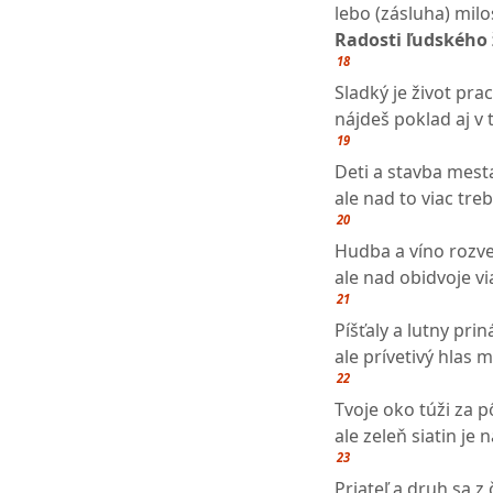
lebo (zásluha) mil
Radosti ľudského 
18
Sladký je život pr
nájdeš poklad aj v 
19
Deti a stavba mest
ale nad to viac tr
20
Hudba a víno rozve
ale nad obidvoje vi
21
Píšťaly a lutny pri
ale prívetivý hlas 
22
Tvoje oko túži za 
ale zeleň siatin je 
23
Priateľ a druh sa z