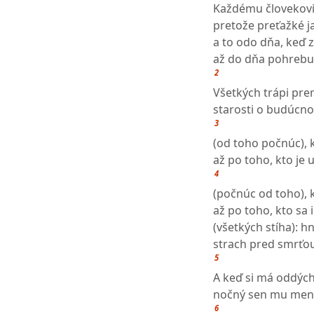
Každému človekovi 
pretože preťažké 
a to odo dňa, keď z
až do dňa pohrebu,
2
Všetkých trápi pre
starosti o budúcnos
3
(od toho počnúc), 
až po toho, kto je 
4
(počnúc od toho), 
až po toho, kto sa
(všetkých stíha): hn
strach pred smrťou
5
A keď si má oddých
nočný sen mu mení
6