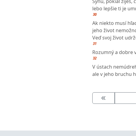
Synu, pokiaľ žiješ,
lebo lepšie ti je um
30
Ak niekto musí hľad
jeho život nemožno
Veď svoj život udr
31
Rozumný a dobre v
32
V ústach nemúdreh
ale v jeho bruchu h