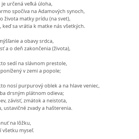
je určená veľká úloha,
jarmo spočíva na Adamových synoch,
o života matky prídu (na svet),
 keď sa vrátia k matke nás všetkých.
mýšľanie a obavy srdca,
ť a o deň zakončenia (života),
kto sedí na slávnom prestole,
uponížený v zemi a popole;
kto nosí purpurový oblek a na hlave veniec,
 iba drsným plátnom odieva;
ev, závisť, zmätok a neistota,
, ustavičné zvady a hašterenia.
nuť na lôžku,
 všetku myseľ.