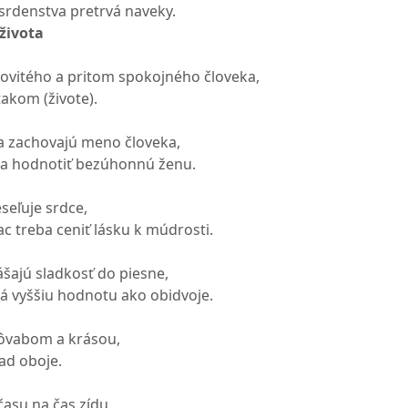
osrdenstva pretrvá naveky.
života
acovitého a pritom spokojného človeka,
takom (živote).
a zachovajú meno človeka,
eba hodnotiť bezúhonnú ženu.
seľuje srdce,
ac treba ceniť lásku k múdrosti.
nášajú sladkosť do piesne,
má vyššiu hodnotu ako obidvoje.
pôvabom a krásou,
nad oboje.
 času na čas zídu,