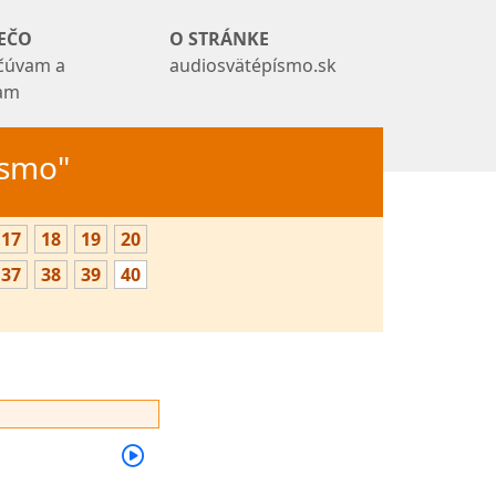
EČO
O STRÁNKE
čúvam a
audiosvätépísmo.sk
tam
Písmo"
17
18
19
20
37
38
39
40