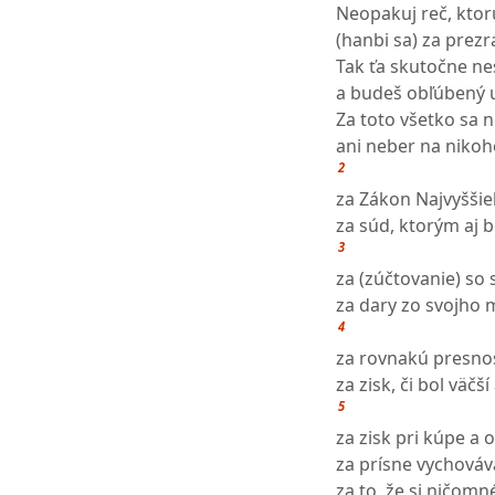
Neopakuj reč, ktorú
(hanbi sa) za prezr
Tak ťa skutočne n
a budeš obľúbený u
Za toto všetko sa 
ani neber na nikoho
2
za Zákon Najvyššie
za súd, ktorým aj 
3
za (zúčtovanie) so
za dary zo svojho 
4
za rovnakú presnos
za zisk, či bol väčš
5
za zisk pri kúpe a
za prísne vychováv
za to, že si ničomn