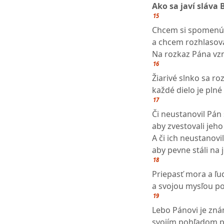
Ako sa javí sláva 
15
Chcem si spomenúť
a chcem rozhlasova
Na rozkaz Pána vzni
16
Žiarivé slnko sa ro
každé dielo je plné
17
Či neustanovil Pán 
aby zvestovali jeh
A či ich neustanov
aby pevne stáli na 
18
Priepasť mora a ľ
a svojou mysľou po
19
Lebo Pánovi je zn
svojím pohľadom p