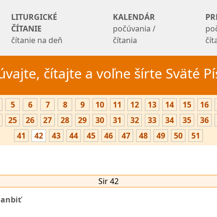
LITURGICKÉ
KALENDÁR
PR
ČÍTANIE
počúvania /
po
čítanie na deň
čítania
čí
vajte, čítajte a voľne šírte Sväté 
5
6
7
8
9
10
11
12
13
14
15
16
25
26
27
28
29
30
31
32
33
34
35
36
41
42
43
44
45
46
47
48
49
50
51
Sir 42
hanbiť