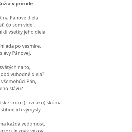
Božia v prírode
 na Pánove diela
ť, čo som videl.
kli všetky jeho diela.
zhliada po vesmíre,
 slávy Pánovej.
svätých na to,
o obdivuhodné diela?
il všemohúci Pán,
jeho slávu?
udské srdce (rovnako) skúma
stihne ich výmysly.
áma každá vedomosť,
ozoruje znak vekov;