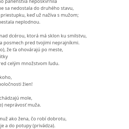
jho panenstva nepoškvrnila
e sa nedostala do druhého stavu,
 priestupku, keď už nažíva s mužom;
nestala neplodnou.
 nad dcérou, ktorá má sklon ku smilstvu,
na posmech pred tvojimi neprajníkmi.
 to), že ťa ohovárajú po meste,
itky
pred celým množstvom ľudu.
ikoho,
poločnosti žien!
ychádzajú mole,
de) neprávosť muža.
 muž ako žena, čo robí dobrotu,
je a do potupy (privádza).