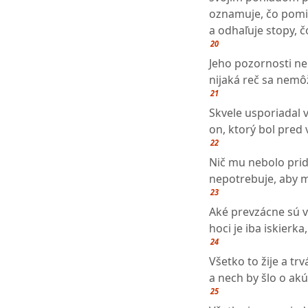
oznamuje, čo pomin
a odhaľuje stopy, 
20
Jeho pozornosti ne
nijaká reč sa nemô
21
Skvele usporiadal v
on, ktorý bol pred
22
Nič mu nebolo pri
nepotrebuje, aby m
23
Aké prevzácne sú vš
hoci je iba iskierk
24
Všetko to žije a tr
a nech by šlo o ak
25