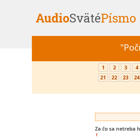
Audio
Sväté
Písmo
"Počú
1
2
3
4
21
22
23
24
Za čo sa netreba 
1