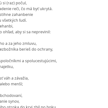
 si (raz) počul,
adenie reči, čo má byť ukrytá.
estihne zahanbenie
 všetkých ľudí.
nehanbi,
 ohľad, aby si sa neprevinil:
ho a za jeho zmluvu,
bezbožníka berieš do ochrany,
 spoločníkmi a spolucestujúcimi,
majetku,
ť váh a závažia,
í alebo menší;
 obchodovaní,
anie synov,
ého otroka do krvi zbil po boku.