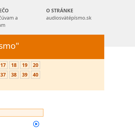
EČO
O STRÁNKE
čúvam a
audiosvätépísmo.sk
tam
Písmo"
17
18
19
20
37
38
39
40