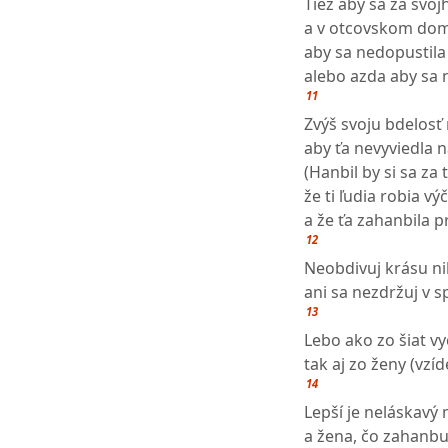
Tiež aby sa za svo
a v otcovskom dom
aby sa nedopustila
alebo azda aby sa 
11
Zvýš svoju bdelosť
aby ťa nevyviedla 
(Hanbil by si sa za
že ti ľudia robia výč
a že ťa zahanbila 
12
Neobdivuj krásu n
ani sa nezdržuj v s
13
Lebo ako zo šiat v
tak aj zo ženy (vzí
14
Lepší je neláskavý
a žena, čo zahanbu