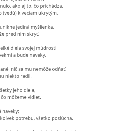
ulo, ako aj to, čo prichádza,
čo (vedú) k veciam ukrytým.
unikne jediná myšlienka,
že pred ním skryť.
eľké diela svojej múdrosti
 vekmi a bude naveky.
dané, nič sa mu nemôže odňať,
u niekto radil.
etky jeho diela,
a, čo môžeme vidieť.
vá naveky;
úkoľvek potrebu, všetko poslúcha.