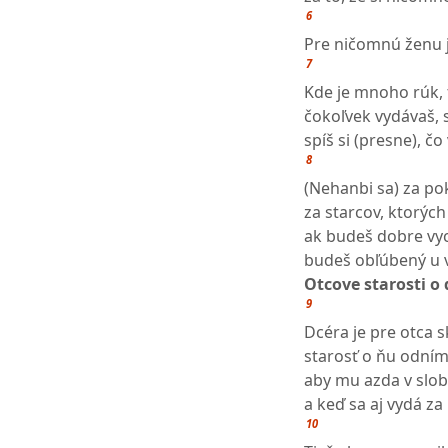
6
Pre ničomnú ženu j
7
Kde je mnoho rúk, t
čokoľvek vydávaš, s
spíš si (presne), čo
8
(Nehanbi sa) za p
za starcov, ktorých
ak budeš dobre vy
budeš obľúbený u v
Otcove starosti o
9
Dcéra je pre otca s
starosť o ňu odním
aby mu azda v slo
a keď sa aj vydá z
10