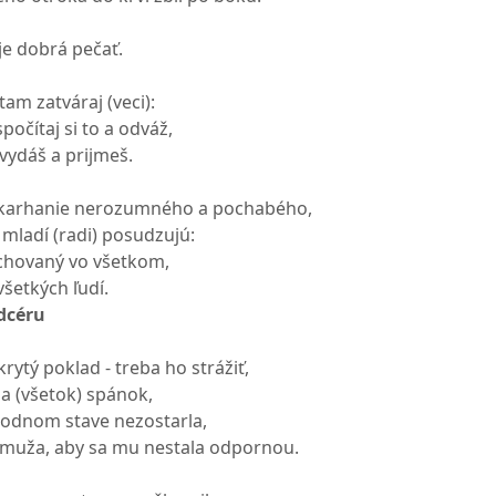
e dobrá pečať.
am zatváraj (veci):
počítaj si to a odváž,
 vydáš a prijmeš.
okarhanie nerozumného a pochabého,
 mladí (radi) posudzujú:
chovaný vo všetkom,
šetkých ľudí.
 dcéru
krytý poklad - treba ho strážiť,
a (všetok) spánok,
bodnom stave nezostarla,
a muža, aby sa mu nestala odpornou.