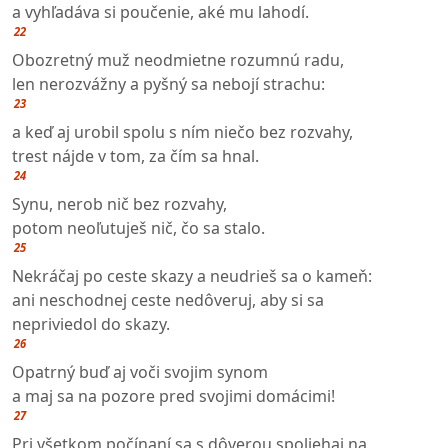
a vyhľadáva si poučenie, aké mu lahodí.
22
Obozretný muž neodmietne rozumnú radu,
len nerozvážny a pyšný sa nebojí strachu:
23
a keď aj urobil spolu s ním niečo bez rozvahy,
trest nájde v tom, za čím sa hnal.
24
Synu, nerob nič bez rozvahy,
potom neoľutuješ nič, čo sa stalo.
25
Nekráčaj po ceste skazy a neudrieš sa o kameň:
ani neschodnej ceste nedôveruj, aby si sa
nepriviedol do skazy.
26
Opatrný buď aj voči svojim synom
a maj sa na pozore pred svojimi domácimi!
27
Pri všetkom počínaní sa s dôverou spoliehaj na