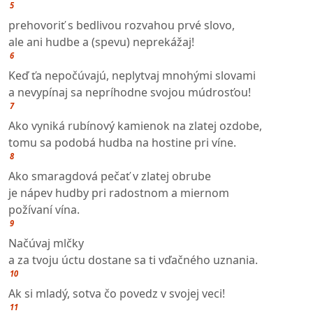
5
prehovoriť s bedlivou rozvahou prvé slovo,
ale ani hudbe a (spevu) neprekážaj!
6
Keď ťa nepočúvajú, neplytvaj mnohými slovami
a nevypínaj sa nepríhodne svojou múdrosťou!
7
Ako vyniká rubínový kamienok na zlatej ozdobe,
tomu sa podobá hudba na hostine pri víne.
8
Ako smaragdová pečať v zlatej obrube
je nápev hudby pri radostnom a miernom
požívaní vína.
9
Načúvaj mlčky
a za tvoju úctu dostane sa ti vďačného uznania.
10
Ak si mladý, sotva čo povedz v svojej veci!
11