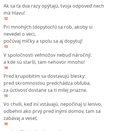
Ak sa ťa dva razy opýtajú, tvoja odpoveď nech
má hlavu!
12
Pri mnohých (dopytoch) sa rob, akoby si
nevedel o veci,
počúvaj mlčky a spolu sa aj dopytuj!
13
V spoločnosti veľmožov nebuď náročný:
a kde sú starší, tam nehovor mnoho!
14
Pred krupobitím sa dostavujú blesky:
pred skromnosťou predchádza obľuba,
za úctivosť dostane sa ti milej priazne.
15
Vo chvíli, keď iní vstávajú, nepočínaj si lenivo,
odbehni ako prvý pred inými domov, tam sa
zabávaj a veseľ,
16