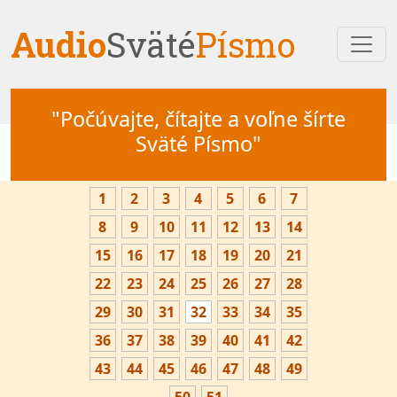
Audio
Sväté
Písmo
"Počúvajte, čítajte a voľne šírte
Sväté Písmo"
1
2
3
4
5
6
7
8
9
10
11
12
13
14
15
16
17
18
19
20
21
22
23
24
25
26
27
28
29
30
31
32
33
34
35
36
37
38
39
40
41
42
43
44
45
46
47
48
49