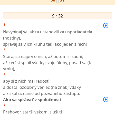
50
51
Sir 32
1
Nevypínaj sa, ak ťa ustanovili za usporiadateľa
(hostiny),
správaj sa v ich kruhu tak, ako jeden z nich!
2
Staraj sa najprv o nich, až potom si sadni;
až keď si splnil všetky svoje úlohy, posaď sa (k
stolu),
3
aby si z nich mal radosť
a dostal ozdobný veniec (na znak) vďaky
a získal uznanie od pozvaného zástupu.
Ako sa správať v spoločnosti
4
Prehovor, starší vekom: sluší ti