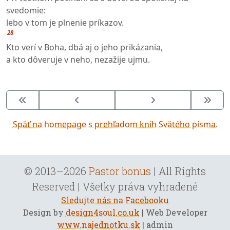
svedomie:
lebo v tom je plnenie príkazov.
28
Kto verí v Boha, dbá aj o jeho prikázania,
a kto dôveruje v neho, nezažije ujmu.
Späť na homepage s prehľadom kníh Svätého písma.
© 2013–2026
Pastor bonus
| All Rights
Reserved | Všetky práva vyhradené
Sledujte nás na Facebooku
Design by
design4soul.co.uk
| Web Developer
www.najednotku.sk
| admin