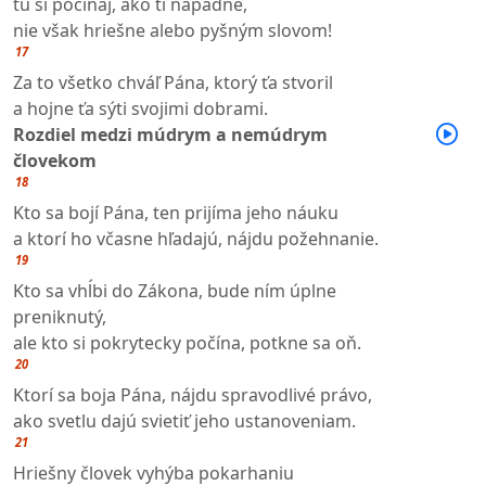
tu si počínaj, ako ti napadne,
nie však hriešne alebo pyšným slovom!
17
Za to všetko chváľ Pána, ktorý ťa stvoril
a hojne ťa sýti svojimi dobrami.
Rozdiel medzi múdrym a nemúdrym
človekom
18
Kto sa bojí Pána, ten prijíma jeho náuku
a ktorí ho včasne hľadajú, nájdu požehnanie.
19
Kto sa vhĺbi do Zákona, bude ním úplne
preniknutý,
ale kto si pokrytecky počína, potkne sa oň.
20
Ktorí sa boja Pána, nájdu spravodlivé právo,
ako svetlu dajú svietiť jeho ustanoveniam.
21
Hriešny človek vyhýba pokarhaniu