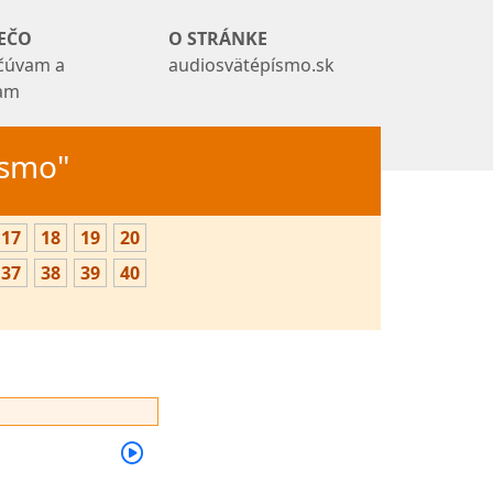
EČO
O STRÁNKE
čúvam a
audiosvätépísmo.sk
tam
Písmo"
17
18
19
20
37
38
39
40