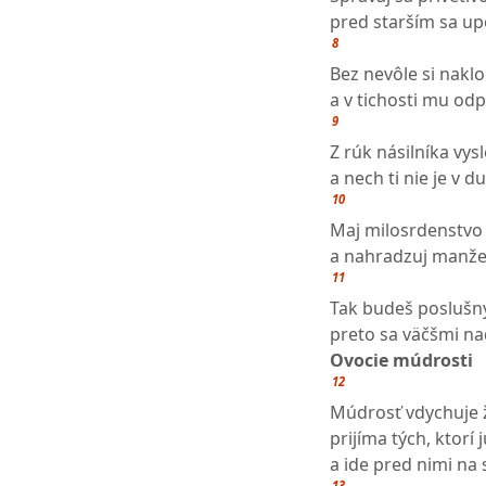
pred starším sa up
8
Bez nevôle si nak
a v tichosti mu od
9
Z rúk násilníka vys
a nech ti nie je v 
10
Maj milosrdenstvo 
a nahradzuj manžel
11
Tak budeš poslušn
preto sa väčšmi na
Ovocie múdrosti
12
Múdrosť vdychuje 
prijíma tých, ktorí 
a ide pred nimi na 
13