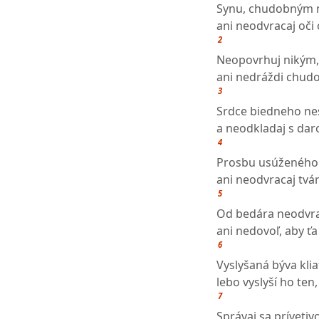
Synu, chudobným n
ani neodvracaj oč
2
Neopovrhuj nikým, 
ani nedráždi chudo
3
Srdce biedneho ne
a neodkladaj s da
4
Prosbu usúženého 
ani neodvracaj tvá
5
Od bedára neodvrac
ani nedovoľ, aby ťa
6
Vyslyšaná býva kliat
lebo vyslyší ho ten,
7
Správaj sa prívet