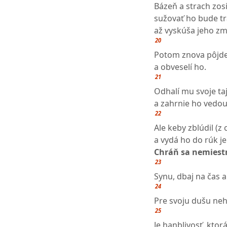
Bázeň a strach zos
sužovať ho bude tr
až vyskúša jeho zmý
20
Potom znova pôjde
a obveselí ho.
21
Odhalí mu svoje t
a zahrnie ho vedou
22
Ale keby zblúdil (z
a vydá ho do rúk je
Chráň sa nemiestn
23
Synu, dbaj na čas a
24
Pre svoju dušu neh
25
Je hanblivosť, ktor