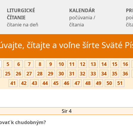
LITURGICKÉ
KALENDÁR
PR
ČÍTANIE
počúvania /
po
čítanie na deň
čítania
čí
vajte, čítajte a voľne šírte Sväté 
5
6
7
8
9
10
11
12
13
14
15
16
25
26
27
28
29
30
31
32
33
34
35
36
41
42
43
44
45
46
47
48
49
50
51
Sir 4
hovať k chudobným?