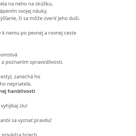
iela na neho na skúšku,
ápením svojej náuky,
šľanie, či sa môže zveriť jeho duši.
 k nemu po pevnej a rovnej ceste
ajomstvá
 a poznaním spravodlivosti.
 cesty), zanechá ho
ho nepriateľa.
ej hanblivosti
 vyhýbaj zlu!
anbi sa vyznať pravdu!
á privádza hriech,