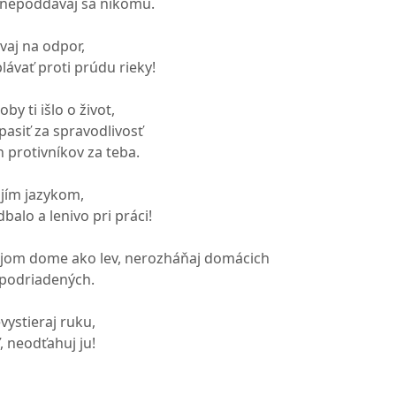
, nepoddávaj sa nikomu.
aj na odpor,
lávať proti prúdu rieky!
by ti išlo o život,
pasiť za spravodlivosť
h protivníkov za teba.
jím jazykom,
balo a lenivo pri práci!
vojom dome ako lev, nerozháňaj domácich
h podriadených.
vystieraj ruku,
, neodťahuj ju!