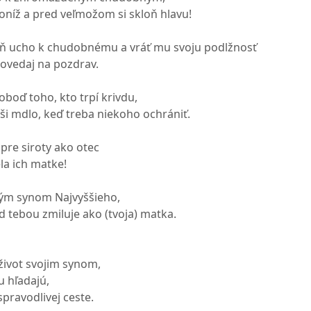
oníž a pred veľmožom si skloň hlavu!
loň ucho k chudobnému a vráť mu svoju podlžnosť
povedaj na pozdrav.
loboď toho, kto trpí krivdu,
duši mdlo, keď treba niekoho ochrániť.
pre siroty ako otec
a ich matke!
ým synom Najvyššieho,
d tebou zmiluje ako (tvoja) matka.
život svojim synom,
ju hľadajú,
spravodlivej ceste.