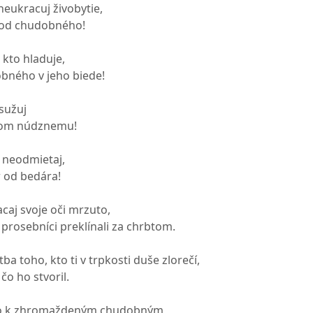
eukracuj živobytie,
i od chudobného!
kto hladuje,
bného v jeho biede!
sužuj
rom núdznemu!
neodmietaj,
r od bedára!
aj svoje oči mrzuto,
 prosebníci preklínali za chrbtom.
ba toho, kto ti v trpkosti duše zlorečí,
 čo ho stvoril.
ivo k zhromaždeným chudobným,