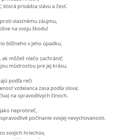
, ktorá privádza slávu a česť.
proti vlastnému záujmu,
lošne na svoju škodu!
ho blížneho v jeho úpadku,
, ak môžeš niečo zachrániť;
ojou múdrosťou pre jej krásu,
jú podľa reči
enosť vzdelanca zasa podľa slova;
íva) na spravodlivých činoch.
ijako neprotireč,
espravodlivé počínanie svojej nevychovanosti.
zo svojich hriechov,