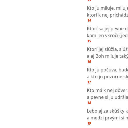
Kto ju miluje, miluje
ktorí k nej prichádz
14
Ktorí sa jej pevne d
kam len vkročí (je
15
Ktorí jej slúžia, slú
a aj Boh miluje taký
16
Kto ju počúva, bud
a kto ju pozorne s
17
Kto má k nej dôver
a pevne si ju udrži
18
Lebo aj za skúšky 
a medzi prvými si 
19