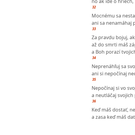
no ak ide o hriech
32
Mocnému sa nestav
ani sa nenamáhaj p
33
Za pravdu bojuj, ako
až do smrti máš zá
a Boh porazí tvojic
34
Neprenáhľuj sa svo
ani si nepočínaj ned
35
Nepočínaj si vo s
a neutláčaj svojic
36
Keď máš dostať, ne
a zasa keď máš dať