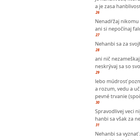
a je zasa hanblivosť
26
Nenadŕžaj nikomu 
ani si nepočínaj fa
27
Nehanbi sa za svoj
28
ani nič nezameškaj
neskrývaj sa so sv
29
lebo múdrosť pozna
a rozum, vedu a uč
pevné trvanie (spoč
30
Spravodlivej veci n
hanbi sa však za n
31
Nehanbi sa vyznať 