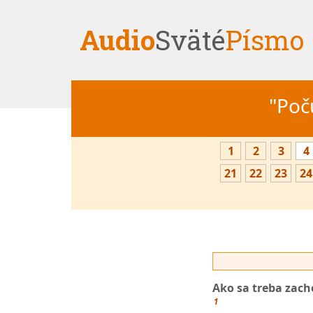
Audio
Sväté
Písmo
"Počú
1
2
3
4
21
22
23
24
Ako sa treba zac
1