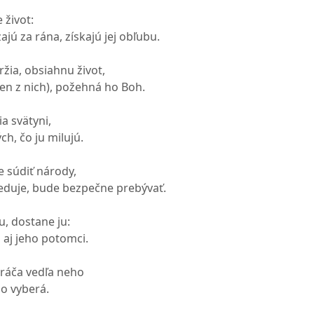
 život:
ajú za rána, získajú jej obľubu.
ržia, obsiahnu život,
den z nich), požehná ho Boh.
žia svätyni,
ch, čo ju milujú.
e súdiť národy,
leduje, bude bezpečne prebývať.
u, dostane ju:
a aj jeho potomci.
kráča vedľa neho
ho vyberá.