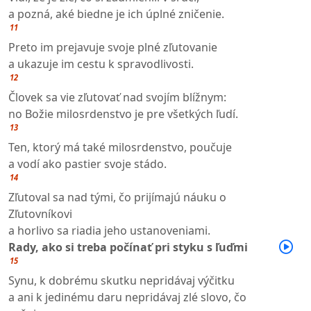
a pozná, aké biedne je ich úplné zničenie.
11
Preto im prejavuje svoje plné zľutovanie
a ukazuje im cestu k spravodlivosti.
12
Človek sa vie zľutovať nad svojím blížnym:
no Božie milosrdenstvo je pre všetkých ľudí.
13
Ten, ktorý má také milosrdenstvo, poučuje
a vodí ako pastier svoje stádo.
14
Zľutoval sa nad tými, čo prijímajú náuku o
Zľutovníkovi
a horlivo sa riadia jeho ustanoveniami.
Rady, ako si treba počínať pri styku s ľuďmi
15
Synu, k dobrému skutku nepridávaj výčitku
a ani k jedinému daru nepridávaj zlé slovo, čo