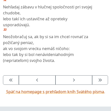
Nehľadaj zábavu v hlučnej spoločnosti pri svojej
chudobe,
lebo takí ich ustavične až opreteky
usporadúvajú.
33
Neožobračuj sa, ak by si sa im chcel rovnať za
požičaný peniaz,
ak vo svojom vrecku nemáš ničoho:
lebo tak by si bol nenávideniahodným
(nepriateľom) svojho života.
Späť na homepage s prehľadom kníh Svätého písma.