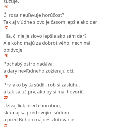
sužuje.
16
Či rosa neuľavuje horúčosť?
Tak aj vľúdne slovo je časom lepšie ako dar.
17
Hľa, či nie je slovo lepšie ako sám dar?
Ale koho majú za dobrotivého, nech má
obidvoje!
18
Pochabý ostro nadáva:
a dary nevľúdneho zožierajú oči.
19
Prv, ako by ťa súdili, rob si zásluhu,
a tak sa uč prv, ako by si mal hovoriť.
20
Užívaj liek pred chorobou,
skúmaj sa pred svojím súdom
a pred Bohom nájdeš zľutovanie.
21