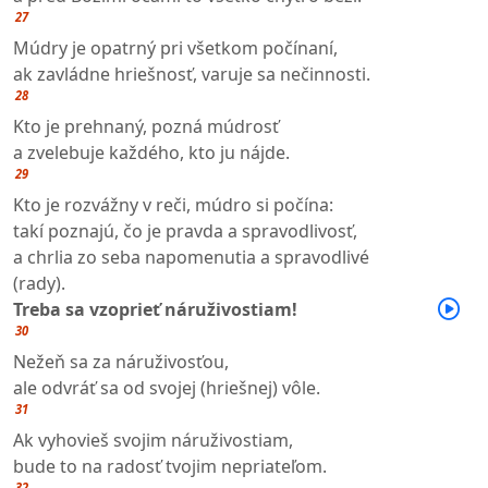
27
Múdry je opatrný pri všetkom počínaní,
ak zavládne hriešnosť, varuje sa nečinnosti.
28
Kto je prehnaný, pozná múdrosť
a zvelebuje každého, kto ju nájde.
29
Kto je rozvážny v reči, múdro si počína:
takí poznajú, čo je pravda a spravodlivosť,
a chrlia zo seba napomenutia a spravodlivé
(rady).
Treba sa vzoprieť náruživostiam!
30
Nežeň sa za náruživosťou,
ale odvráť sa od svojej (hriešnej) vôle.
31
Ak vyhovieš svojim náruživostiam,
bude to na radosť tvojim nepriateľom.
32