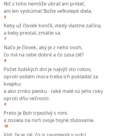
Nič z toho nemôže ubrať ani pridať,
ani len vyskúmať Božie veľkolepé diela.
6
Keby už človek končil, vtedy vlastne začína,
a keby prestal, zmätie sa.
7
Načo je človek, aký je z neho osoh,
čo má na sebe dobré a čo zasa zlé?
8
Počet ľudských dní je najvýš sto rokov,
oproti vodám mora treba ich pokladať za
kvapku:
a ako zrnko piesku - také malé sú jeho roky
oproti dňu večnosti.
9
Preto je Boh trpezlivý s nimi
a zosiela na nich svoje hojné zľutovanie.
10
Vidí, že je zlé, čo si zaumienili v srdci,