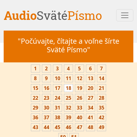
Audio
Sväté
Písmo
"Počúvajte, čítajte a voľne šírte
Sväté Písmo"
1
2
3
4
5
6
7
8
9
10
11
12
13
14
15
16
17
18
19
20
21
22
23
24
25
26
27
28
29
30
31
32
33
34
35
36
37
38
39
40
41
42
43
44
45
46
47
48
49