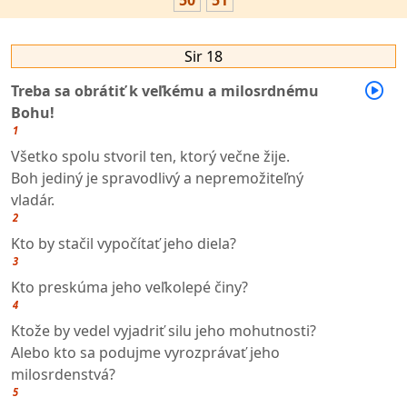
50
51
Sir 18
Treba sa obrátiť k veľkému a milosrdnému
Bohu!
1
Všetko spolu stvoril ten, ktorý večne žije.
Boh jediný je spravodlivý a nepremožiteľný
vladár.
2
Kto by stačil vypočítať jeho diela?
3
Kto preskúma jeho veľkolepé činy?
4
Ktože by vedel vyjadriť silu jeho mohutnosti?
Alebo kto sa podujme vyrozprávať jeho
milosrdenstvá?
5