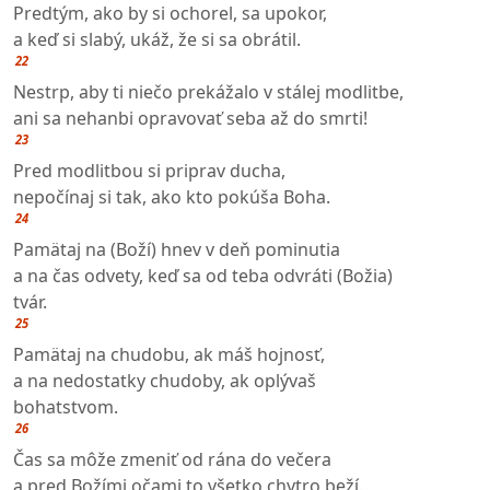
Predtým, ako by si ochorel, sa upokor,
a keď si slabý, ukáž, že si sa obrátil.
22
Nestrp, aby ti niečo prekážalo v stálej modlitbe,
ani sa nehanbi opravovať seba až do smrti!
23
Pred modlitbou si priprav ducha,
nepočínaj si tak, ako kto pokúša Boha.
24
Pamätaj na (Boží) hnev v deň pominutia
a na čas odvety, keď sa od teba odvráti (Božia)
tvár.
25
Pamätaj na chudobu, ak máš hojnosť,
a na nedostatky chudoby, ak oplývaš
bohatstvom.
26
Čas sa môže zmeniť od rána do večera
a pred Božími očami to všetko chytro beží.