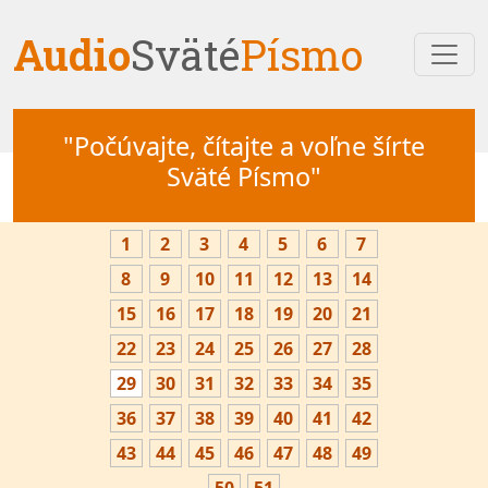
Audio
Sväté
Písmo
"Počúvajte, čítajte a voľne šírte
Sväté Písmo"
1
2
3
4
5
6
7
8
9
10
11
12
13
14
15
16
17
18
19
20
21
22
23
24
25
26
27
28
29
30
31
32
33
34
35
36
37
38
39
40
41
42
43
44
45
46
47
48
49