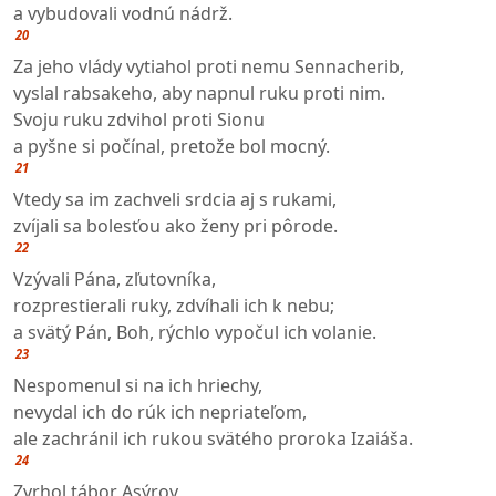
a vybudovali vodnú nádrž.
20
Za jeho vlády vytiahol proti nemu Sennacherib,
vyslal rabsakeho, aby napnul ruku proti nim.
Svoju ruku zdvihol proti Sionu
a pyšne si počínal, pretože bol mocný.
21
Vtedy sa im zachveli srdcia aj s rukami,
zvíjali sa bolesťou ako ženy pri pôrode.
22
Vzývali Pána, zľutovníka,
rozprestierali ruky, zdvíhali ich k nebu;
a svätý Pán, Boh, rýchlo vypočul ich volanie.
23
Nespomenul si na ich hriechy,
nevydal ich do rúk ich nepriateľom,
ale zachránil ich rukou svätého proroka Izaiáša.
24
Zvrhol tábor Asýrov