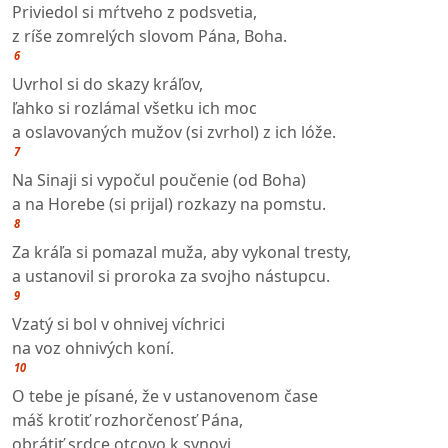
Priviedol si mŕtveho z podsvetia,
z ríše zomrelých slovom Pána, Boha.
6
Uvrhol si do skazy kráľov,
ľahko si rozlámal všetku ich moc
a oslavovaných mužov (si zvrhol) z ich lóže.
7
Na Sinaji si vypočul poučenie (od Boha)
a na Horebe (si prijal) rozkazy na pomstu.
8
Za kráľa si pomazal muža, aby vykonal tresty,
a ustanovil si proroka za svojho nástupcu.
9
Vzatý si bol v ohnivej víchrici
na voz ohnivých koní.
10
O tebe je písané, že v ustanovenom čase
máš krotiť rozhorčenosť Pána,
obrátiť srdce otcovo k synovi