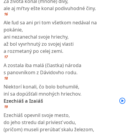
Za života konal (mnohé) divy,
ale aj mŕtvy ešte konal podivuhodné činy.
16
Ale ľud sa ani pri tom všetkom nedával na
pokánie,
ani nezanechal svoje hriechy,
až bol vyvrhnutý zo svojej vlasti
a rozmetaný po celej zemi.
17
A zostala iba malá (čiastka) národa
s panovníkom z Dávidovho rodu.
18
Niektorí konali, čo bolo bohumilé,
iní sa dopúšťali mnohých hriechov.
Ezechiáš a Izaiáš
19
Ezechiáš opevnil svoje mesto,
do jeho stredu dal priviesť vodu,
(pričom) museli prerúbať skalu železom,