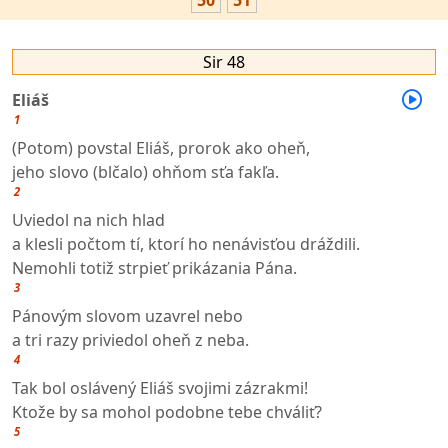
50
51
Sir 48
Eliáš
1
(Potom) povstal Eliáš, prorok ako oheň,
jeho slovo (blčalo) ohňom sťa fakľa.
2
Uviedol na nich hlad
a klesli počtom tí, ktorí ho nenávisťou dráždili.
Nemohli totiž strpieť prikázania Pána.
3
Pánovým slovom uzavrel nebo
a tri razy priviedol oheň z neba.
4
Tak bol oslávený Eliáš svojimi zázrakmi!
Ktože by sa mohol podobne tebe chváliť?
5