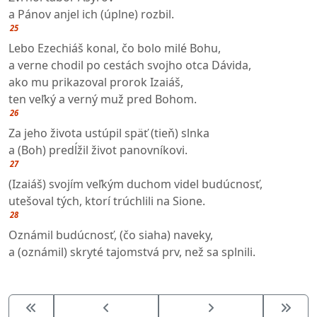
a Pánov anjel ich (úplne) rozbil.
25
Lebo Ezechiáš konal, čo bolo milé Bohu,
a verne chodil po cestách svojho otca Dávida,
ako mu prikazoval prorok Izaiáš,
ten veľký a verný muž pred Bohom.
26
Za jeho života ustúpil späť (tieň) slnka
a (Boh) predĺžil život panovníkovi.
27
(Izaiáš) svojím veľkým duchom videl budúcnosť,
utešoval tých, ktorí trúchlili na Sione.
28
Oznámil budúcnosť, (čo siaha) naveky,
a (oznámil) skryté tajomstvá prv, než sa splnili.