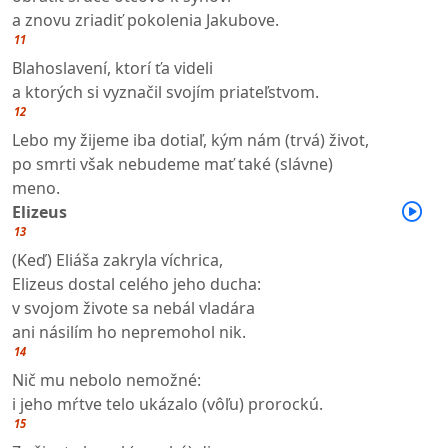
a znovu zriadiť pokolenia Jakubove.
11
Blahoslavení, ktorí ťa videli
a ktorých si vyznačil svojím priateľstvom.
12
Lebo my žijeme iba dotiaľ, kým nám (trvá) život,
po smrti však nebudeme mať také (slávne)
meno.
Elizeus
13
(Keď) Eliáša zakryla víchrica,
Elizeus dostal celého jeho ducha:
v svojom živote sa nebál vladára
ani násilím ho nepremohol nik.
14
Nič mu nebolo nemožné:
i jeho mŕtve telo ukázalo (vôľu) prorockú.
15