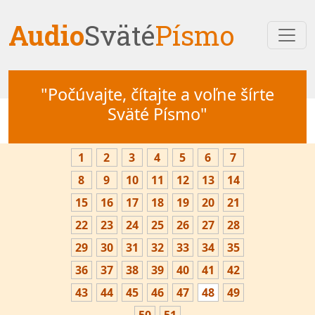
Audio
Sväté
Písmo
"Počúvajte, čítajte a voľne šírte
Sväté Písmo"
1
2
3
4
5
6
7
8
9
10
11
12
13
14
15
16
17
18
19
20
21
22
23
24
25
26
27
28
29
30
31
32
33
34
35
36
37
38
39
40
41
42
43
44
45
46
47
48
49