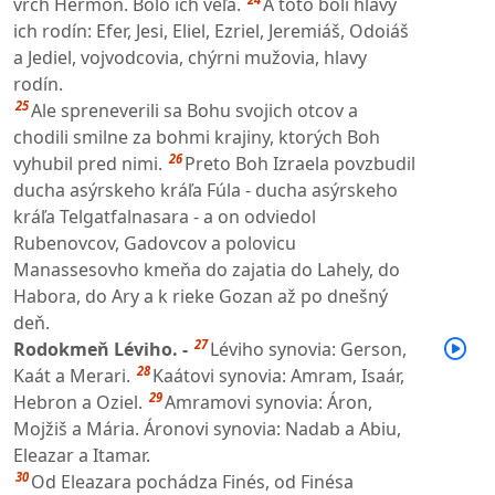
vrch Hermon. Bolo ich veľa.
A toto boli hlavy
ich rodín: Efer, Jesi, Eliel, Ezriel, Jeremiáš, Odoiáš
a Jediel, vojvodcovia, chýrni mužovia, hlavy
rodín.
25
Ale spreneverili sa Bohu svojich otcov a
chodili smilne za bohmi krajiny, ktorých Boh
26
vyhubil pred nimi.
Preto Boh Izraela povzbudil
ducha asýrskeho kráľa Fúla - ducha asýrskeho
kráľa Telgatfalnasara - a on odviedol
Rubenovcov, Gadovcov a polovicu
Manassesovho kmeňa do zajatia do Lahely, do
Habora, do Ary a k rieke Gozan až po dnešný
deň.
27
Rodokmeň Léviho. -
Léviho synovia: Gerson,
28
Kaát a Merari.
Kaátovi synovia: Amram, Isaár,
29
Hebron a Oziel.
Amramovi synovia: Áron,
Mojžiš a Mária. Áronovi synovia: Nadab a Abiu,
Eleazar a Itamar.
30
Od Eleazara pochádza Finés, od Finésa