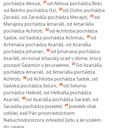
31
pochádza Abisue,
od Abisua pochádza Boki,
32
od Bokiho pochádza Ozi,
od Oziho pochádza
33
Zaraiáš, od Zaraiáša pochádza Merajot,
od
Merajota pochádza Amariáš, od Amariáša
34
pochádza Achitob,
od Achitoba pochádza
35
Sadok, od Sadoka pochádza Achimás,
od
Achimása pochádza Azariáš, od Azariáša
36
pochádza Johanan,
od Johanana pochádza
Azariáš, on konal kňazský úrad v dome, ktorý
37
postavil Šalamún v Jeruzaleme.
Od Azariáša
pochádza Amariáš, od Amariáša pochádza
38
Achitob,
od Achitoba pochádza Sadok, od
39
Sadoka pochádza Selum,
od Seluma
pochádza Helkiáš, od Helkiáša pochádza
40
Azariáš,
od Azariáša pochádza Saraiáš, od
41
Saraiáša pochádza Josedek;
Josedek však
odišiel, keď Pán prostredníctvom
Nabuchodonozora odviedol Júdu a Jeruzalem
do zajatia.