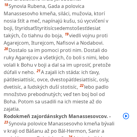
18
Synovia Rubena, Gada a polovica
Manassesovho kmeňa, siláci, mužovia, ktorí
nosia štít a meč, napínajú kušu, sú vycvičení v
boji, štyridsaťštyritisícsedemstošesťdesiat
19
takých, čo tiahnu do boja,
viedli vojnu proti
Agarejcom, Iturejcom, Nafisovi a Nodabovi.
20
Dostalo sa im pomoci proti nim. Dostali do
ruky Agarejcov a všetkých, čo boli s nimi, lebo
volali k Bohu v boji a dal sa im uprosiť, pretože
21
dúfali v neho.
A zajali ich stáda: ich ťavy,
päťdesiattisíc, ovce, dvestopäťdesiattisíc, osly,
22
dvetisíc, a ľudských duší stotisíc,
lebo padlo
množstvo prebodnutých; veď ten boj bol od
Boha. Potom sa usadili na ich mieste až do
zajatia.
Rodokmeň zajordánskych Manassesovcov. -
23
Synovia polovice Manassesovho kmeňa bývali
v kraji od Bášanu až po Bál-Hermon, Sanir a
24