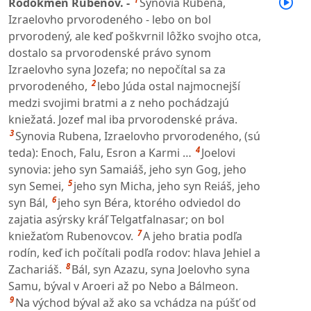
Rodokmeň Rubenov. -
Synovia Rubena,
Izraelovho prvorodeného - lebo on bol
prvorodený, ale keď poškvrnil lôžko svojho otca,
dostalo sa prvorodenské právo synom
Izraelovho syna Jozefa; no nepočítal sa za
2
prvorodeného,
lebo Júda ostal najmocnejší
medzi svojimi bratmi a z neho pochádzajú
kniežatá. Jozef mal iba prvorodenské práva.
3
Synovia Rubena, Izraelovho prvorodeného, (sú
4
teda): Enoch, Falu, Esron a Karmi …
Joelovi
synovia: jeho syn Samaiáš, jeho syn Gog, jeho
5
syn Semei,
jeho syn Micha, jeho syn Reiáš, jeho
6
syn Bál,
jeho syn Béra, ktorého odviedol do
zajatia asýrsky kráľ Telgatfalnasar; on bol
7
kniežaťom Rubenovcov.
A jeho bratia podľa
rodín, keď ich počítali podľa rodov: hlava Jehiel a
8
Zachariáš.
Bál, syn Azazu, syna Joelovho syna
Samu, býval v Aroeri až po Nebo a Bálmeon.
9
Na východ býval až ako sa vchádza na púšť od