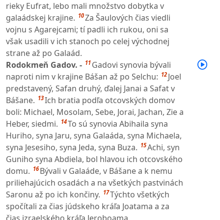
rieky Eufrat, lebo mali množstvo dobytka v
10
galaádskej krajine.
Za Šaulových čias viedli
vojnu s Agarejcami; tí padli ich rukou, oni sa
však usadili v ich stanoch po celej východnej
strane až po Galaád.
11
Rodokmeň Gadov. -
Gadovi synovia bývali
12
naproti nim v krajine Bášan až po Selchu:
Joel
predstavený, Safan druhý, ďalej Janai a Safat v
13
Bášane.
Ich bratia podľa otcovských domov
boli: Michael, Mosolam, Sebe, Jorai, Jachan, Zie a
14
Heber, siedmi.
To sú synovia Abihaila syna
Huriho, syna Jaru, syna Galaáda, syna Michaela,
15
syna Jesesiho, syna Jeda, syna Buza.
Achi, syn
Guniho syna Abdiela, bol hlavou ich otcovského
16
domu.
Bývali v Galaáde, v Bášane a k nemu
priliehajúcich osadách a na všetkých pastvinách
17
Saronu až po ich končiny.
Týchto všetkých
spočítali za čias júdskeho kráľa Joatama a za
čias izraelského kráľa Jeroboama.