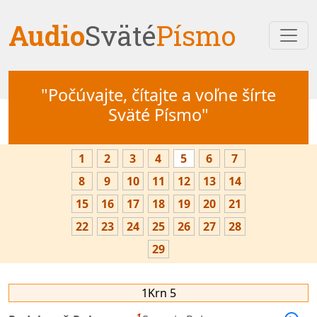
Audio
Sväté
Písmo
"Počúvajte, čítajte a voľne šírte
Sväté Písmo"
1
2
3
4
5
6
7
8
9
10
11
12
13
14
15
16
17
18
19
20
21
22
23
24
25
26
27
28
29
1Krn 5
1