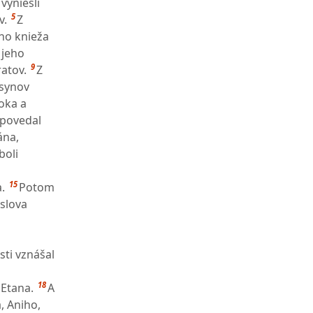
vyniesli
5
v.
Z
ho knieža
 jeho
9
atov.
Z
 synov
oka a
 povedal
ána,
boli
15
.
Potom
 slova
s
sti vznášal
18
 Etana.
A
, Aniho,