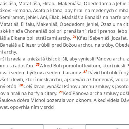
Maásiáša, Matatiáša, Elifalu, Makeniáša, Obededoma a Jehiel
ákov: Hemana, Asafa a Etana, aby hrali na medených cimba
 Semiramot, Jehiel, Ani, Eliab, Maásiáš a Banaiáš na harfe pr
Matatiáš, Elifalu, Makeniáš, Obededom, Jehiel, Ozaziu na cit
tské knieža Choneniáš bol pri prenášaní; riadil prenos, lebo 
24
áš a Elkana boli strážcami archy.
Kňazi Sebeniáš, Jozafat,
 Banaiáš a Eliezer trúbili pred Božou archou na trúby. Obe
mi archy.
ší Izraela a kniežatá tisícok išli, aby vyniesli Pánovu archu 
26
mu s radosťou.
A keď Boh pomohol levitom, ktorí niesli
27
tovali sedem býčkov a sedem baranov.
Dávid bol oblečený
šetci leviti, ktorí niesli archu, aj speváci a Choneniáš, vodc
28
nný efód.
Celý Izrael vynášal Pánovu archu zmluvy s jasot
29
v a hrali na harfy a citary.
Keď Pánova archa zmluvy doš
aulova dcéra Michol pozerala von oknom. A keď videla Dáv
vať, opovrhla ním v srdci.