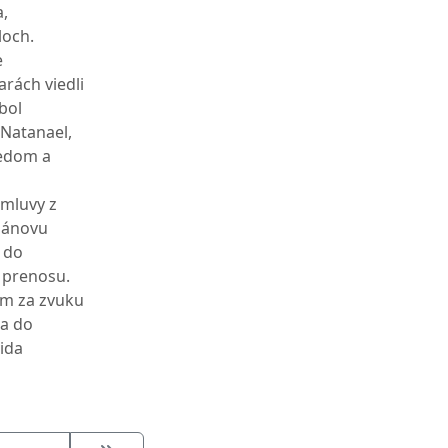
a,
loch.
e
arách viedli
bol
 Natanael,
dedom a
zmluvy z
 Pánovu
 do
a prenosu.
om za zvuku
la do
ida