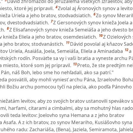
."
Dávid zhromaždil do Jeruzalema všetkých Izraelitov, aby 
4
sto, ktoré jej pripravil.
Zvolal aj Áronových synov a levito
6
eža Uriela a jeho bratov, stodvadsiatich.
Zo synov Merari
7
ov, dvestodvadsiatich.
Z Gersonových synov knieža Joela a
8
ch.
Z Elisafanových synov knieža Semeiáša a jeho dvesto br
10
knieža Eliela a jeho bratov, osemdesiatich.
Z Ozielových
11
 jeho bratov, stodvanástich.
Dávid povolal aj kňazov Sad
12
vitov Uriela, Asaiáša, Joela, Semeiáša, Eliela a Aminadaba
a
vitských rodín. Posväťte sa vy i vaši bratia a vyneste archu P
13
 miesto, ktoré som jej pripravil.
Preto, že ste predtým ne
 Pán, náš Boh, lebo sme ho nehľadali, ako sa patrí."
 teda posvätili, aby mohli vyniesť archu Pána, Izraelovho Boha
ihli Božiu archu pomocou tyčí na plecia, ako podľa Pánovho
iežatám levitov, aby zo svojich bratov ustanovili spevákov 
i, harfami, citarami a cimbalmi, aby sa mohutný hlas rado
ovili teda levitov: Joelovho syna Hemana a z jeho bratov
 Asafa. A z ich bratov, zo synov Merariho, Kusiášovho syna
ruhého radu: Zachariáša, (Bena), Jaziela, Semiramota, Jahiela