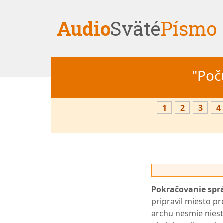
Audio
Sväté
Písmo
"Počú
1
2
3
4
Pokračovanie sprá
pripravil miesto pr
archu nesmie niesť n