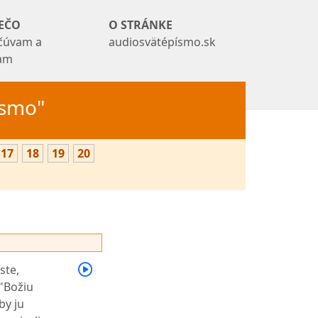
EČO
O STRÁNKE
čúvam a
audiosvätépísmo.sk
tam
Písmo"
17
18
19
20
ste,
 "Božiu
by ju