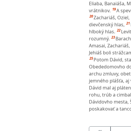
Eliaba, Banaiáša, 
19
vrátnikov.
A spev
20
Zachariáš, Oziel,
21
dievčenský hlas,
22
hlboký hlas.
Levi
23
rozumný.
Barachi
Amasai, Zachariáš,
Jehiáš boli strážca
25
Potom Dávid, star
Obededomovho do
archu zmluvy, obe
jemného plášťa, aj v
Dávid mal aj pláte
rohu, trúb a cimbalo
Dávidovho mesta, Š
poskakovať a tanco