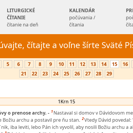
LITURGICKÉ
KALENDÁR
PR
ČÍTANIE
počúvania /
po
čítanie na deň
čítania
čí
vajte, čítajte a voľne šírte Sväté 
5
6
7
8
9
10
11
12
13
14
15
16
21
22
23
24
25
26
27
28
29
1Krn 15
1
vy o prenose archy. -
Nastaval si domov v Dávidovom me
2
e Božiu archu a postavil pre ňu stan.
Vtedy Dávid povedal:
ik, iba leviti, lebo Pán ich vyvolil, aby nosili Božiu archu a a
3