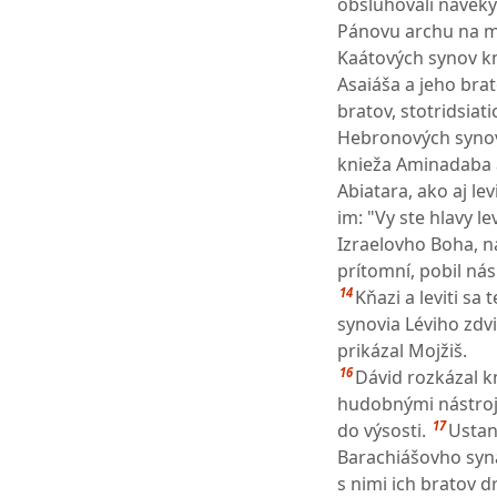
obsluhovali naveky
Pánovu archu na mie
Kaátových synov kni
Asaiáša a jeho brat
bratov, stotridsiati
Hebronových synov 
knieža Aminadaba a
Abiatara, ako aj le
im: "Vy ste hlavy le
Izraelovho Boha, na
prítomní, pobil nás
14
Kňazi a leviti sa
synovia Léviho zdv
prikázal Mojžiš.
16
Dávid rozkázal kn
hudobnými nástrojm
17
do výsosti.
Ustan
Barachiášovho syna
s nimi ich bratov d