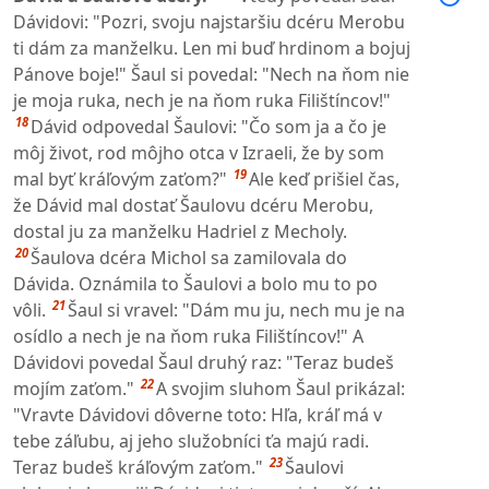
Dávidovi: "Pozri, svoju najstaršiu dcéru Merobu
ti dám za manželku. Len mi buď hrdinom a bojuj
Pánove boje!" Šaul si povedal: "Nech na ňom nie
je moja ruka, nech je na ňom ruka Filištíncov!"
18
Dávid odpovedal Šaulovi: "Čo som ja a čo je
môj život, rod môjho otca v Izraeli, že by som
19
mal byť kráľovým zaťom?"
Ale keď prišiel čas,
že Dávid mal dostať Šaulovu dcéru Merobu,
dostal ju za manželku Hadriel z Mecholy.
20
Šaulova dcéra Michol sa zamilovala do
Dávida. Oznámila to Šaulovi a bolo mu to po
21
vôli.
Šaul si vravel: "Dám mu ju, nech mu je na
osídlo a nech je na ňom ruka Filištíncov!" A
Dávidovi povedal Šaul druhý raz: "Teraz budeš
22
mojím zaťom."
A svojim sluhom Šaul prikázal:
"Vravte Dávidovi dôverne toto: Hľa, kráľ má v
tebe záľubu, aj jeho služobníci ťa majú radi.
23
Teraz budeš kráľovým zaťom."
Šaulovi