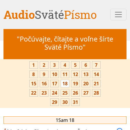
Audio
Sväté
Písmo
"Počúvajte, čítajte a voľne šírte
Sväté Písmo"
1
2
3
4
5
6
7
8
9
10
11
12
13
14
15
16
17
18
19
20
21
22
23
24
25
26
27
28
29
30
31
1Sam 18
1