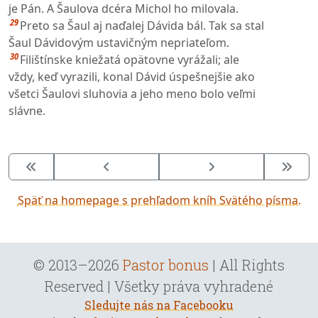
je Pán. A Šaulova dcéra Michol ho milovala.
29
Preto sa Šaul aj naďalej Dávida bál. Tak sa stal
Šaul Dávidovým ustavičným nepriateľom.
30
Filištínske kniežatá opätovne vyrážali; ale
vždy, keď vyrazili, konal Dávid úspešnejšie ako
všetci Šaulovi sluhovia a jeho meno bolo veľmi
slávne.
Späť na homepage s prehľadom kníh Svätého písma.
© 2013–2026
Pastor bonus
| All Rights
Reserved | Všetky práva vyhradené
Sledujte nás na Facebooku