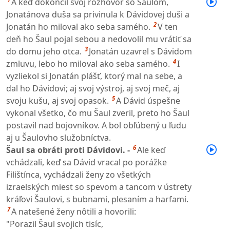
A keď dokončil svoj rozhovor so Šaulom,
Jonatánova duša sa privinula k Dávidovej duši a
2
Jonatán ho miloval ako seba samého.
V ten
deň ho Šaul pojal sebou a nedovolil mu vrátiť sa
3
do domu jeho otca.
Jonatán uzavrel s Dávidom
4
zmluvu, lebo ho miloval ako seba samého.
I
vyzliekol si Jonatán plášť, ktorý mal na sebe, a
dal ho Dávidovi; aj svoj výstroj, aj svoj meč, aj
5
svoju kušu, aj svoj opasok.
A Dávid úspešne
vykonal všetko, čo mu Šaul zveril, preto ho Šaul
postavil nad bojovníkov. A bol obľúbený u ľudu
aj u Šaulovho služobníctva.
6
Šaul sa obráti proti Dávidovi. -
Ale keď
vchádzali, keď sa Dávid vracal po porážke
Filištínca, vychádzali ženy zo všetkých
izraelských miest so spevom a tancom v ústrety
kráľovi Šaulovi, s bubnami, plesaním a harfami.
7
A natešené ženy nôtili a hovorili:
"Porazil Šaul svojich tisíc,