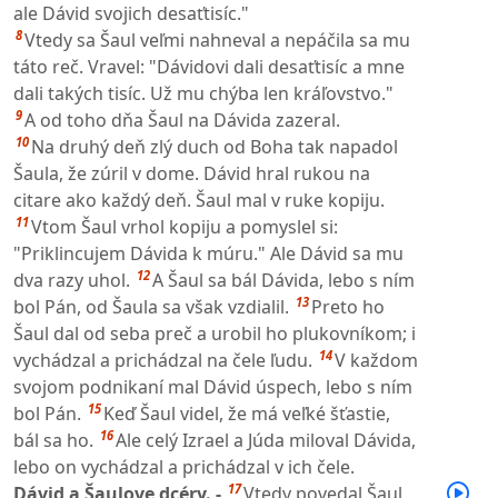
ale Dávid svojich desaťtisíc."
8
Vtedy sa Šaul veľmi nahneval a nepáčila sa mu
táto reč. Vravel: "Dávidovi dali desaťtisíc a mne
dali takých tisíc. Už mu chýba len kráľovstvo."
9
A od toho dňa Šaul na Dávida zazeral.
10
Na druhý deň zlý duch od Boha tak napadol
Šaula, že zúril v dome. Dávid hral rukou na
citare ako každý deň. Šaul mal v ruke kopiju.
11
Vtom Šaul vrhol kopiju a pomyslel si:
"Priklincujem Dávida k múru." Ale Dávid sa mu
12
dva razy uhol.
A Šaul sa bál Dávida, lebo s ním
13
bol Pán, od Šaula sa však vzdialil.
Preto ho
Šaul dal od seba preč a urobil ho plukovníkom; i
14
vychádzal a prichádzal na čele ľudu.
V každom
svojom podnikaní mal Dávid úspech, lebo s ním
15
bol Pán.
Keď Šaul videl, že má veľké šťastie,
16
bál sa ho.
Ale celý Izrael a Júda miloval Dávida,
lebo on vychádzal a prichádzal v ich čele.
17
Dávid a Šaulove dcéry. -
Vtedy povedal Šaul