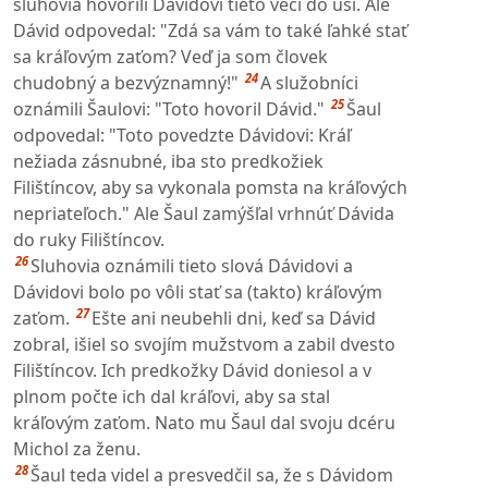
sluhovia hovorili Dávidovi tieto veci do uší. Ale
Dávid odpovedal: "Zdá sa vám to také ľahké stať
sa kráľovým zaťom? Veď ja som človek
24
chudobný a bezvýznamný!"
A služobníci
25
oznámili Šaulovi: "Toto hovoril Dávid."
Šaul
odpovedal: "Toto povedzte Dávidovi: Kráľ
nežiada zásnubné, iba sto predkožiek
Filištíncov, aby sa vykonala pomsta na kráľových
nepriateľoch." Ale Šaul zamýšľal vrhnúť Dávida
do ruky Filištíncov.
26
Sluhovia oznámili tieto slová Dávidovi a
Dávidovi bolo po vôli stať sa (takto) kráľovým
27
zaťom.
Ešte ani neubehli dni, keď sa Dávid
zobral, išiel so svojím mužstvom a zabil dvesto
Filištíncov. Ich predkožky Dávid doniesol a v
plnom počte ich dal kráľovi, aby sa stal
kráľovým zaťom. Nato mu Šaul dal svoju dcéru
Michol za ženu.
28
Šaul teda videl a presvedčil sa, že s Dávidom