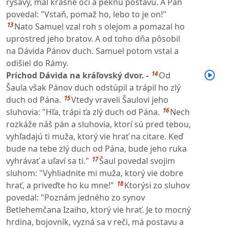
ryšavý, mal krásne oči a peknú postavu. A Pán
povedal: "Vstaň, pomaž ho, lebo to je on!"
13
Nato Samuel vzal roh s olejom a pomazal ho
uprostred jeho bratov. A od toho dňa pôsobil
na Dávida Pánov duch. Samuel potom vstal a
odišiel do Rámy.
14
Príchod Dávida na kráľovský dvor. -
Od
Šaula však Pánov duch odstúpil a trápil ho zlý
15
duch od Pána.
Vtedy vraveli Šaulovi jeho
16
sluhovia: "Hľa, trápi ťa zlý duch od Pána.
Nech
rozkáže náš pán a sluhovia, ktorí sú pred tebou,
vyhľadajú ti muža, ktorý vie hrať na citare. Keď
bude na tebe zlý duch od Pána, bude jeho ruka
17
vyhrávať a uľaví sa ti."
Šaul povedal svojim
sluhom: "Vyhliadnite mi muža, ktorý vie dobre
18
hrať, a priveďte ho ku mne!"
Ktorýsi zo sluhov
povedal: "Poznám jedného zo synov
Betlehemčana Izaiho, ktorý vie hrať. Je to mocný
hrdina, bojovník, vyzná sa v reči, má postavu a