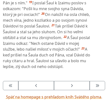
19
Pán je s ním."
I poslal Šaul k Izaimu poslov s
odkazom: "Pošli ku mne svojho syna Dávida,
20
ktorý je pri ovciach!"
On naložil na osla chlieb,
mech vína, jedno kozliatko a po svojom synovi
21
Dávidovi to poslal Šaulovi.
Tak prišiel Dávid k
Šaulovi a stal sa jeho sluhom. On si ho veľmi
22
obľúbil a stal sa mu zbrojnošom.
A Šaul poslal
Izaimu odkaz: "Nech ostane Dávid v mojej
23
službe, lebo našiel milosť v mojich očiach!"
A
keď prišiel na Šaula duch od Pána, vzal Dávid do
ruky citaru a hral. Šaulovi sa uľavilo a bolo mu
lepšie, zlý duch od neho odstúpil.
Späť na homepage s prehľadom kníh Svätého písma.