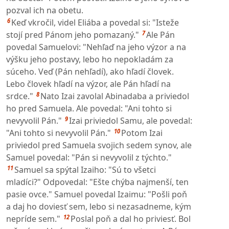
pozval ich na obetu.
6
Keď vkročil, videl Eliába a povedal si: "Isteže
7
stojí pred Pánom jeho pomazaný."
Ale Pán
povedal Samuelovi: "Nehľaď na jeho výzor a na
výšku jeho postavy, lebo ho nepokladám za
súceho. Veď (Pán nehľadí), ako hľadí človek.
Lebo človek hľadí na výzor, ale Pán hľadí na
8
srdce."
Nato Izai zavolal Abinadaba a priviedol
ho pred Samuela. Ale povedal: "Ani tohto si
9
nevyvolil Pán."
Izai priviedol Samu, ale povedal:
10
"Ani tohto si nevyvolil Pán."
Potom Izai
priviedol pred Samuela svojich sedem synov, ale
Samuel povedal: "Pán si nevyvolil z týchto."
11
Samuel sa spýtal Izaiho: "Sú to všetci
mladíci?" Odpovedal: "Ešte chýba najmenší, ten
pasie ovce." Samuel povedal Izaimu: "Pošli poň
a daj ho doviesť sem, lebo si nezasadneme, kým
12
nepríde sem."
Poslal poň a dal ho priviesť. Bol