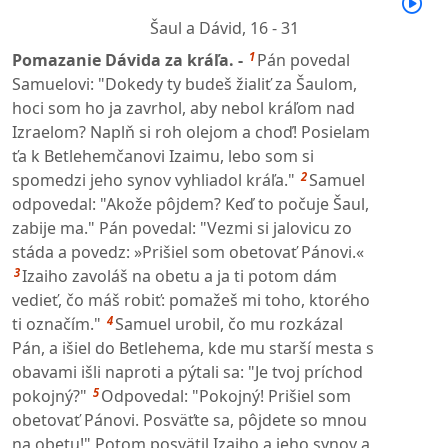
Šaul a Dávid,
16 - 31
1
Pomazanie Dávida za kráľa. -
Pán povedal
Samuelovi: "Dokedy ty budeš žialiť za Šaulom,
hoci som ho ja zavrhol, aby nebol kráľom nad
Izraelom? Naplň si roh olejom a choď! Posielam
ťa k Betlehemčanovi Izaimu, lebo som si
2
spomedzi jeho synov vyhliadol kráľa."
Samuel
odpovedal: "Akože pôjdem? Keď to počuje Šaul,
zabije ma." Pán povedal: "Vezmi si jalovicu zo
stáda a povedz: »Prišiel som obetovať Pánovi.«
3
Izaiho zavoláš na obetu a ja ti potom dám
vedieť, čo máš robiť: pomažeš mi toho, ktorého
4
ti označím."
Samuel urobil, čo mu rozkázal
Pán, a išiel do Betlehema, kde mu starší mesta s
obavami išli naproti a pýtali sa: "Je tvoj príchod
5
pokojný?"
Odpovedal: "Pokojný! Prišiel som
obetovať Pánovi. Posväťte sa, pôjdete so mnou
na obetu!" Potom posvätil Izaiho a jeho synov a