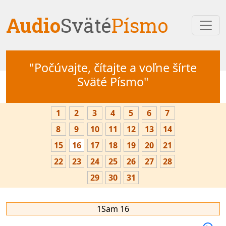
Audio
Sväté
Písmo
"Počúvajte, čítajte a voľne šírte
Sväté Písmo"
1
2
3
4
5
6
7
8
9
10
11
12
13
14
15
16
17
18
19
20
21
22
23
24
25
26
27
28
29
30
31
1Sam 16