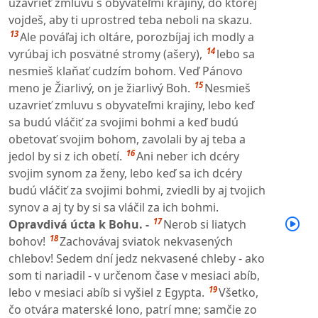
uzavrieť zmluvu s obyvateľmi krajiny, do ktorej
vojdeš, aby ti uprostred teba neboli na skazu.
13
Ale pováľaj ich oltáre, porozbíjaj ich modly a
14
vyrúbaj ich posvätné stromy (ašery),
lebo sa
nesmieš klaňať cudzím bohom. Veď Pánovo
15
meno je Žiarlivý, on je žiarlivý Boh.
Nesmieš
uzavrieť zmluvu s obyvateľmi krajiny, lebo keď
sa budú vláčiť za svojimi bohmi a keď budú
obetovať svojim bohom, zavolali by aj teba a
16
jedol by si z ich obetí.
Ani neber ich dcéry
svojim synom za ženy, lebo keď sa ich dcéry
budú vláčiť za svojimi bohmi, zviedli by aj tvojich
synov a aj ty by si sa vláčil za ich bohmi.
17
Opravdivá úcta k Bohu. -
Nerob si liatych
18
bohov!
Zachovávaj sviatok nekvasených
chlebov! Sedem dní jedz nekvasené chleby - ako
som ti nariadil - v určenom čase v mesiaci abíb,
19
lebo v mesiaci abíb si vyšiel z Egypta.
Všetko,
čo otvára materské lono, patrí mne; samčie zo