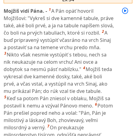
1
Mojžiš vidí Pána. -
A Pán opäť hovoril
Mojžišovi: "Vykreš si dve kamenné tabule, práve
také, aké boli prvé, a ja na tabule napíšem slová,
2
čo boli na prvých tabuliach, ktoré si rozbil.
A
buď pripravený vystúpiť včasráno na vrch Sinaj
a postaviť sa na temene vrchu predo mňa.
3
Nikto však nesmie vystúpiť s tebou, nech sa
nik neukazuje na celom vrchu! Ani ovce a
4
dobytok sa nesmú pásť nablízku."
Mojžiš teda
vykresal dve kamenné dosky, také, aké boli
prvé, a včas vstal, a vystúpil na vrch Sinaj, ako
mu prikázal Pán; do rúk vzal tie dve tabule.
5
Keď sa potom Pán zniesol v oblaku, Mojžiš sa
6
postavil k nemu a vzýval Pánovo meno.
Potom
Pán prešiel popred neho a volal: "Pán, Pán je
milostivý a láskavý Boh, zhovievavý, veľmi
7
milosrdný a verný.
On preukazuje
milosrdenstvo tisícom, odpúšťa neprávosť,