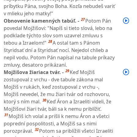
príbytku Pána, svojho Boha. Kozľa nebudeš variť
v mlieku jeho matky!"
27
Obnovenie kamenných tabúľ. -
Potom Pán
povedal Mojžišovi: "Napíš si tieto slová, lebo na
podklade týchto slov som uzavrel zmluvu s
28
tebou a Izraelom!"
A ostal tam s Pánom
štyridsať dní a štyridsať nocí. Nejedol chlieb a
nepil vodu. Potom Pán napísal na tabule príkazy
zmluvy, desatoro prikázaní.
29
Mojžišova žiariaca tvár. -
Keď Mojžiš
zostupoval z vrchu - dve tabule zákona mal
Mojžiš v rukách, keď zostupoval z vrchu -,
Mojžiš nevedel, že mu žiari tvár od rozhovoru,
30
ktorý s ním mal.
Keď Áron a Izraeliti videli, že
Mojžišovi žiari tvár, báli sa k nemu priblížiť.
31
Mojžiš ich volal a prišli k nemu Áron a všetci
poprední pospolitosti, a Mojžiš sa s nimi
32
porozprával.
Potom sa priblížili všetci Izraeliti