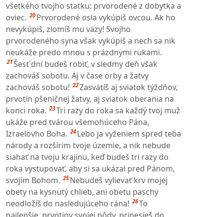
všetkého tvojho statku: prvorodené z dobytka a
20
oviec.
Prvorodené osla vykúpiš ovcou. Ak ho
nevykúpiš, zlomíš mu väzy! Svojho
prvorodeného syna však vykúpiš a nech sa nik
neukáže predo mnou s prázdnymi rukami.
21
Šesť dní budeš robiť, v siedmy deň však
zachováš sobotu. Aj v čase orby a žatvy
22
zachováš sobotu!
Zasvätíš aj sviatok týždňov,
prvotín pšeničnej žatvy, aj sviatok oberania na
23
konci roka.
Tri razy do roka sa každý tvoj muž
ukáže pred tvárou všemohúceho Pána,
24
Izraelovho Boha.
Lebo ja vyženiem spred teba
národy a rozšírim tvoje územie, a nik nebude
siahať na tvoju krajinu, keď budeš tri razy do
roka vystupovať, aby si sa ukázal pred Pánom,
25
svojím Bohom.
Nebudeš vylievať krv mojej
obety na kysnutý chlieb, ani obetu paschy
26
neodložíš do nasledujúceho rána!
To
najlepšie, prvotiny svojej pôdy, prinesieš do