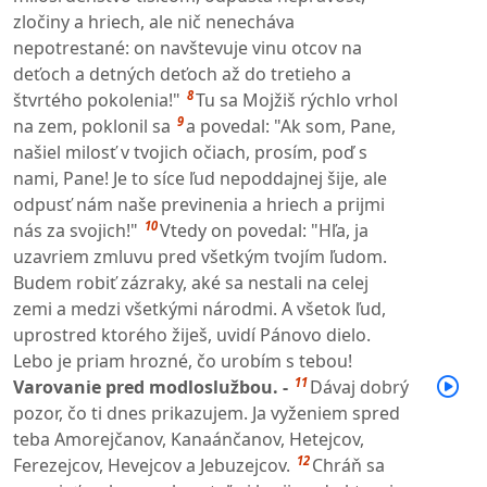
zločiny a hriech, ale nič nenecháva
nepotrestané: on navštevuje vinu otcov na
deťoch a detných deťoch až do tretieho a
8
štvrtého pokolenia!"
Tu sa Mojžiš rýchlo vrhol
9
na zem, poklonil sa
a povedal: "Ak som, Pane,
našiel milosť v tvojich očiach, prosím, poď s
nami, Pane! Je to síce ľud nepoddajnej šije, ale
odpusť nám naše previnenia a hriech a prijmi
10
nás za svojich!"
Vtedy on povedal: "Hľa, ja
uzavriem zmluvu pred všetkým tvojím ľudom.
Budem robiť zázraky, aké sa nestali na celej
zemi a medzi všetkými národmi. A všetok ľud,
uprostred ktorého žiješ, uvidí Pánovo dielo.
Lebo je priam hrozné, čo urobím s tebou!
11
Varovanie pred modloslužbou. -
Dávaj dobrý
pozor, čo ti dnes prikazujem. Ja vyženiem spred
teba Amorejčanov, Kanaánčanov, Hetejcov,
12
Ferezejcov, Hevejcov a Jebuzejcov.
Chráň sa