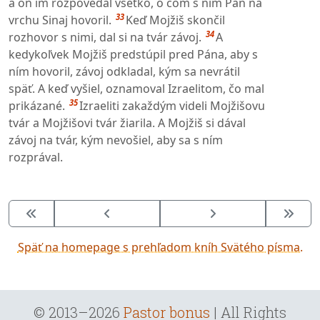
a on im rozpovedal všetko, o čom s ním Pán na
33
vrchu Sinaj hovoril.
Keď Mojžiš skončil
34
rozhovor s nimi, dal si na tvár závoj.
A
kedykoľvek Mojžiš predstúpil pred Pána, aby s
ním hovoril, závoj odkladal, kým sa nevrátil
späť. A keď vyšiel, oznamoval Izraelitom, čo mal
35
prikázané.
Izraeliti zakaždým videli Mojžišovu
tvár a Mojžišovi tvár žiarila. A Mojžiš si dával
závoj na tvár, kým nevošiel, aby sa s ním
rozprával.
Späť na homepage s prehľadom kníh Svätého písma.
© 2013–2026
Pastor bonus
| All Rights