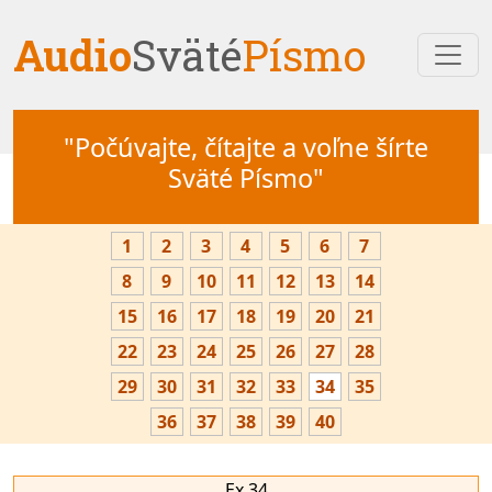
Audio
Sväté
Písmo
"Počúvajte, čítajte a voľne šírte
Sväté Písmo"
1
2
3
4
5
6
7
8
9
10
11
12
13
14
15
16
17
18
19
20
21
22
23
24
25
26
27
28
29
30
31
32
33
34
35
36
37
38
39
40
Ex 34