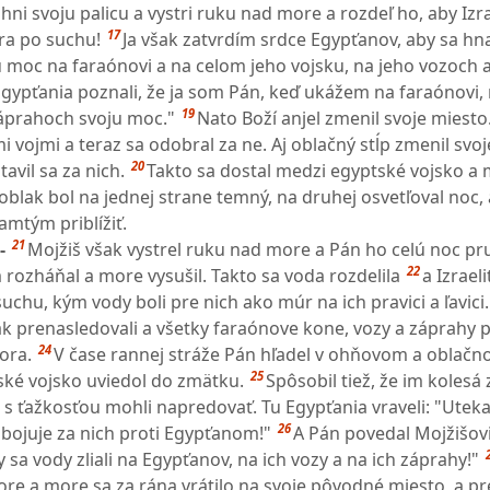
hni svoju palicu a vystri ruku nad more a rozdeľ ho, aby Izra
17
ra po suchu!
Ja však zatvrdím srdce Egypťanov, aby sa hna
 moc na faraónovi a na celom jeho vojsku, na jeho vozoch a
gypťania poznali, že ja som Pán, keď ukážem na faraónovi, 
19
áprahoch svoju moc."
Nato Boží anjel zmenil svoje miest
mi vojmi a teraz sa odobral za ne. Aj oblačný stĺp zmenil svo
20
avil sa za nich.
Takto sa dostal medzi egyptské vojsko a 
 oblak bol na jednej strane temný, na druhej osvetľoval noc, 
amtým priblížiť.
21
 -
Mojžiš však vystrel ruku nad more a Pán ho celú noc p
22
ozháňal a more vysušil. Takto sa voda rozdelila
a Izraeli
hu, kým vody boli pre nich ako múr na ich pravici a ľavici.
k prenasledovali a všetky faraónove kone, vozy a záprahy pu
24
ora.
V čase rannej stráže Pán hľadel v ohňovom a oblačn
25
ké vojsko uviedol do zmätku.
Spôsobil tiež, že im kolesá
n s ťažkosťou mohli napredovať. Tu Egypťania vraveli: "Utek
26
 bojuje za nich proti Egypťanom!"
A Pán povedal Mojžišovi:
sa vody zliali na Egypťanov, na ich vozy a na ich záprahy!"
re a more sa za rána vrátilo na svoje pôvodné miesto, a p