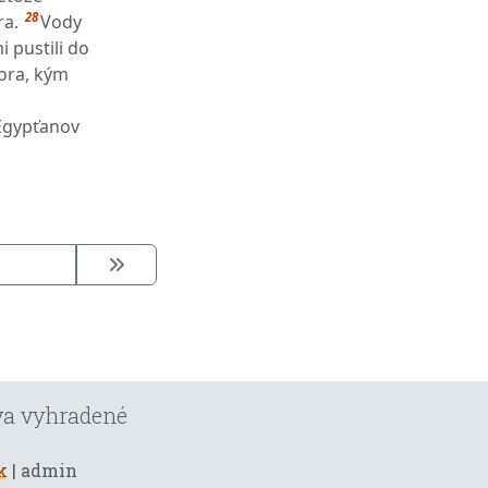
28
ra.
Vody
i pustili do
mora, kým
 Egypťanov
áva vyhradené
k
| admin