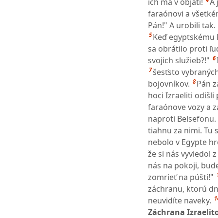
ich má v objatí!
A 
faraónovi a všetké
Pán!" A urobili tak.
5
Keď egyptskému kr
sa obrátilo proti ľu
6
svojich služieb?!"
7
šesťsto vybranýc
8
bojovníkov.
Pán za
hoci Izraeliti odiš
faraónove vozy a zá
naproti Belsefonu.
tiahnu za nimi. Tu s
nebolo v Egypte hro
že si nás vyviedol 
nás na pokoji, bud
zomrieť na púšti!"
záchranu, ktorú dn
1
neuvidíte naveky.
Záchrana Izraelito