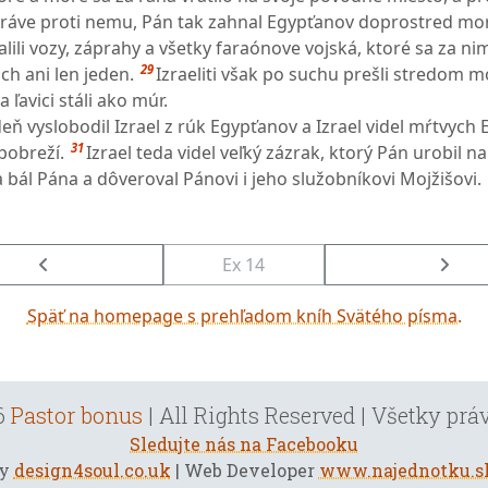
práve proti nemu, Pán tak zahnal Egypťanov doprostred mo
valili vozy, záprahy a všetky faraónove vojská, ktoré sa za nim
29
ch ani len jeden.
Izraeliti však po suchu prešli stredom 
a ľavici stáli ako múr.
deň vyslobodil Izrael z rúk Egypťanov a Izrael videl mŕtvych
31
pobreží.
Izrael teda videl veľký zázrak, ktorý Pán urobil na
 bál Pána a dôveroval Pánovi i jeho služobníkovi Mojžišovi.
Ex 14
Späť na homepage s prehľadom kníh Svätého písma.
6
Pastor bonus
| All Rights Reserved | Všetky pr
Sledujte nás na Facebooku
by
design4soul.co.uk
| Web Developer
www.najednotku.s