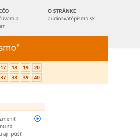
EČO
O STRÁNKE
čúvam a
audiosvätépísmo.sk
tam
Písmo"
17
18
19
20
37
38
39
40
 zmeniť
nu sa
raji, púšť