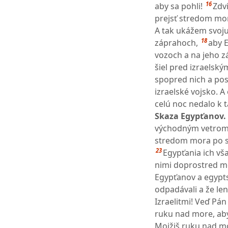
16
aby sa pohli!
Zdvi
prejsť stredom mo
A tak ukážem svoju
18
záprahoch,
aby E
vozoch a na jeho z
šiel pred izraelský
spopred nich a post
izraelské vojsko. A
celú noc nedalo k t
Skaza Egypťanov.
východným vetrom r
stredom mora po suc
23
Egypťania ich vša
nimi doprostred m
Egypťanov a egypts
odpadávali a že le
Izraelitmi! Veď Pán
ruku nad more, aby 
Mojžiš ruku nad mo