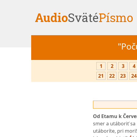
Audio
Sväté
Písmo
"Počú
1
2
3
4
21
22
23
24
Od Etamu k Červ
smer a utáboriť sa
utáboríte, pri mori!
4