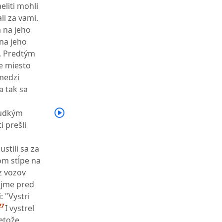
eliti mohli
li za vami.
 na jeho
na jeho
o. Predtým
je miesto
medzi
a tak sa
rudkým
ti prešli
stili sa za
om stĺpe na
 z vozov
ajme pred
 "Vystri
27
I vystrel
retože