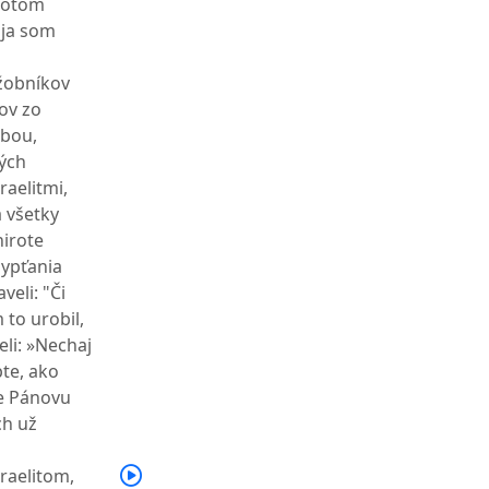
 Potom
 ja som
užobníkov
tov zo
ebou,
ných
raelitmi,
a všetky
hirote
Egypťania
veli: "Či
 to urobil,
eli: »Nechaj
pte, ako
te Pánovu
ch už
raelitom,