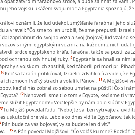
ja opäť zatvrdím faraónovo srdce, a bude sa hnať za vami.
mu jeho vojsku ukážem svoju moc a Egypťania spoznajú, že
áľovi oznámili, že ľud utiekol, zmýšľanie faraóna i jeho sl
du a vraveli: "Čo sme to len urobili, že sme prepustili Izraeli
I dal zapriahnuť do svojho voza a svoj (bojový) ľud vzal so s
h vozov s inými egyptskými vozmi a na každom z nich udat
tvrdil srdce egyptského kráľa, faraóna, takže sa pustil za Iz
9
li pod ochranou zdvihnutej ruky.
Egypťania sa hnali za nimi 
prahy s vojskom ich zastihli, keď táborili pri mori pri Pihac
10
Keď sa faraón približoval, Izraeliti zdvihli oči a videli, že 
11
a ich zmocnil veľký strach a volali k Pánovi.
A Mojžišovi vra
bov, keď si nás zobral so sebou umrieť na púšti?! Čo si nám
12
z Egypta?
Nehovorili sme ti o tom v Egypte, keď sme ti vrav
eme slúžiť Egypťanom!« Veď lepšie by nám bolo slúžiť v Egy
13
Tu Mojžiš povedal ľudu: "Nebojte sa! Len vytrvajte a uvidí
es uskutoční pre vás. Lebo ako dnes vidíte Egypťanov, tak i
4
Pán bude za vás bojovať, vy sa budete len diviť."
15
v. -
A Pán povedal Mojžišovi: "Čo voláš ku mne? Rozkáž Iz