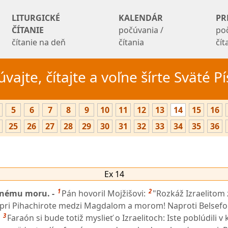
LITURGICKÉ
KALENDÁR
PR
ČÍTANIE
počúvania /
po
čítanie na deň
čítania
čí
vajte, čítajte a voľne šírte Sväté 
5
6
7
8
9
10
11
12
13
14
15
16
25
26
27
28
29
30
31
32
33
34
35
36
Ex 14
1
2
enému moru. -
Pán hovoril Mojžišovi:
"Rozkáž Izraelitom
 pri Pihachirote medzi Magdalom a morom! Naproti Belsefo
3
Faraón si bude totiž myslieť o Izraelitoch: Iste poblúdili v k