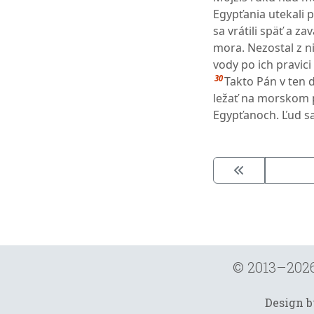
Egypťania utekali 
sa vrátili späť a za
mora. Nezostal z ni
vody po ich pravici 
30
Takto Pán v ten 
ležať na morskom 
Egypťanoch. Ľud sa
© 2013–202
Design 