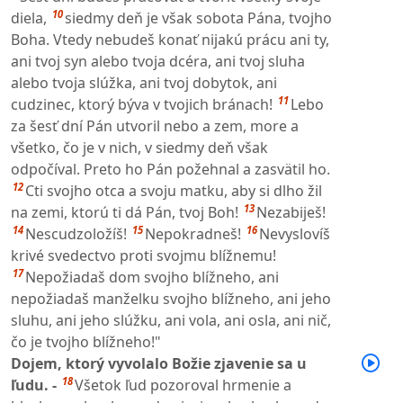
10
diela,
siedmy deň je však sobota Pána, tvojho
Boha. Vtedy nebudeš konať nijakú prácu ani ty,
ani tvoj syn alebo tvoja dcéra, ani tvoj sluha
alebo tvoja slúžka, ani tvoj dobytok, ani
11
cudzinec, ktorý býva v tvojich bránach!
Lebo
za šesť dní Pán utvoril nebo a zem, more a
všetko, čo je v nich, v siedmy deň však
odpočíval. Preto ho Pán požehnal a zasvätil ho.
12
Cti svojho otca a svoju matku, aby si dlho žil
13
na zemi, ktorú ti dá Pán, tvoj Boh!
Nezabiješ!
14
15
16
Nescudzoložíš!
Nepokradneš!
Nevyslovíš
krivé svedectvo proti svojmu blížnemu!
17
Nepožiadaš dom svojho blížneho, ani
nepožiadaš manželku svojho blížneho, ani jeho
sluhu, ani jeho slúžku, ani vola, ani osla, ani nič,
čo je tvojho blížneho!"
Dojem, ktorý vyvolalo Božie zjavenie sa u
18
ľudu. -
Všetok ľud pozoroval hrmenie a