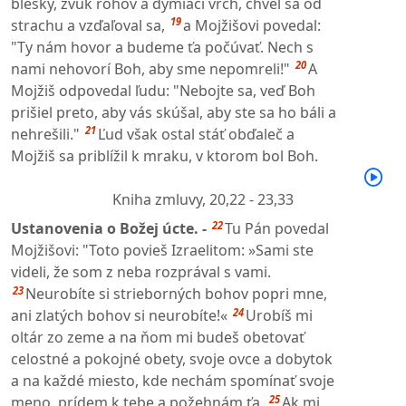
blesky, zvuk rohov a dymiaci vrch, chvel sa od
19
strachu a vzďaľoval sa,
a Mojžišovi povedal:
"Ty nám hovor a budeme ťa počúvať. Nech s
20
nami nehovorí Boh, aby sme nepomreli!"
A
Mojžiš odpovedal ľudu: "Nebojte sa, veď Boh
prišiel preto, aby vás skúšal, aby ste sa ho báli a
21
nehrešili."
Ľud však ostal stáť obďaleč a
Mojžiš sa priblížil k mraku, v ktorom bol Boh.
Kniha zmluvy,
20,22 - 23,33
22
Ustanovenia o Božej úcte. -
Tu Pán povedal
Mojžišovi: "Toto povieš Izraelitom: »Sami ste
videli, že som z neba rozprával s vami.
23
Neurobíte si strieborných bohov popri mne,
24
ani zlatých bohov si neurobíte!«
Urobíš mi
oltár zo zeme a na ňom mi budeš obetovať
celostné a pokojné obety, svoje ovce a dobytok
a na každé miesto, kde nechám spomínať svoje
25
meno, prídem k tebe a požehnám ťa.
Ak mi