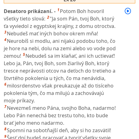
1
Desatoro prikázaní. -
Potom Boh hovoril
2
všetky tieto slová:
"Ja som Pán, tvoj Boh, ktorý
ťa vyviedol z egyptskej krajiny, z domu otroctva.
3
Nebudeš mať iných bohov okrem mňa!
4
Neurobíš si modlu, ani nijakú podobu toho, čo
je hore na nebi, dolu na zemi alebo vo vode pod
5
zemou!
Nebudeš sa im klaňať, ani ich uctievať!
Lebo ja, Pán, tvoj Boh, som žiarlivý Boh, ktorý
tresce neprávosti otcov na deťoch do tretieho a
štvrtého pokolenia u tých, čo ma nenávidia,
6
milosrdenstvo však preukazuje až do tisíceho
pokolenia tým, čo ma milujú a zachovávajú
moje príkazy.
7
Nevezmeš meno Pána, svojho Boha, nadarmo!
Lebo Pán nenechá bez trestu toho, kto bude
brať jeho meno nadarmo.
8
Spomni na sobotňajší deň, aby si ho zasvätil!
9
Šesť dní budeš pracovať a tvoriť všetky svoje