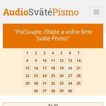
Audio
Sväté
Písmo
"Počúvajte, čítajte a voľne šírte
Sväté Písmo"
1
2
3
4
5
6
7
8
9
10
11
12
13
14
15
16
17
18
19
20
21
22
23
24
25
26
27
28
29
30
31
32
33
34
35
36
37
38
39
40
Ex 20