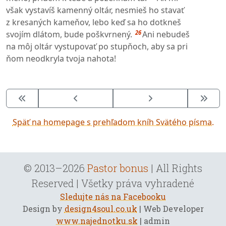
však vystavíš kamenný oltár, nesmieš ho stavať
z kresaných kameňov, lebo keď sa ho dotkneš
26
svojím dlátom, bude poškvrnený.
Ani nebudeš
na môj oltár vystupovať po stupňoch, aby sa pri
ňom neodkryla tvoja nahota!
Späť na homepage s prehľadom kníh Svätého písma.
© 2013–2026
Pastor bonus
| All Rights
Reserved | Všetky práva vyhradené
Sledujte nás na Facebooku
Design by
design4soul.co.uk
| Web Developer
www.najednotku.sk
| admin