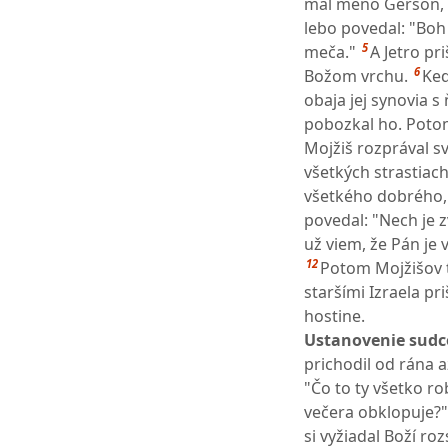
mal meno Gerson, l
lebo povedal: "Bo
5
meča."
A Jetro pr
6
Božom vrchu.
Keď
obaja jej synovia s
pobozkal ho. Potom
Mojžiš rozprával s
všetkých strastiach,
všetkého dobrého, 
povedal: "Nech je 
už viem, že Pán je 
12
Potom Mojžišov t
staršími Izraela p
hostine.
Ustanovenie sudc
prichodil od rána a
"Čo to ty všetko ro
večera obklopuje?"
si vyžiadal Boží ro