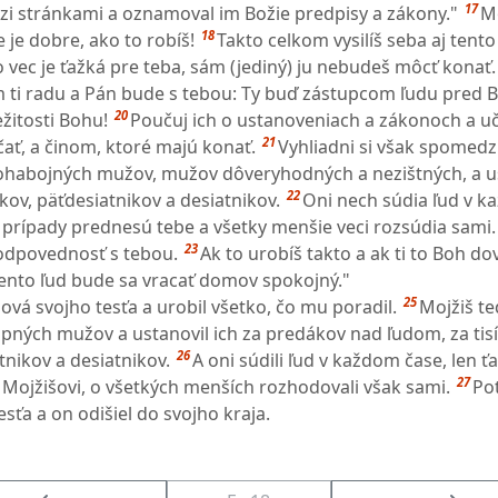
17
i stránkami a oznamoval im Božie predpisy a zákony."
Mo
18
 je dobre, ako to robíš!
Takto celkom vysilíš seba aj tento
to vec je ťažká pre teba, sám (jediný) ju nebudeš môcť konať.
m ti radu a Pán bude s tebou: Ty buď zástupcom ľudu pred 
20
žitosti Bohu!
Poučuj ich o ustanoveniach a zákonoch a uč 
21
čať, a činom, ktoré majú konať.
Vyhliadni si však spomedz
ohabojných mužov, mužov dôveryhodných a nezištných, a u
22
íkov, päťdesiatnikov a desiatnikov.
Oni nech súdia ľud v ka
e prípady prednesú tebe a všetky menšie veci rozsúdia sami. 
23
odpovednosť s tebou.
Ak to urobíš takto a ak ti to Boh dov
 tento ľud bude sa vracať domov spokojný."
25
ová svojho tesťa a urobil všetko, čo mu poradil.
Mojžiš ted
opných mužov a ustanovil ich za predákov nad ľudom, za tisí
26
tnikov a desiatnikov.
A oni súdili ľud v každom čase, len ť
27
 Mojžišovi, o všetkých menších rozhodovali však sami.
Po
esťa a on odišiel do svojho kraja.