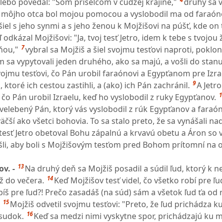
ebo povedal: "Som prišelcom v cudzej krajine,"
druhý sa vo
h môjho otca bol mojou pomocou a vyslobodil ma od faraó
išiel s jeho synmi a s jeho ženou k Mojžišovi na púšť, kde on 
 odkázal Mojžišovi: "Ja, tvoj tesť Jetro, idem k tebe s tvojou
7
 ňou,"
vybral sa Mojžiš a šiel svojmu tesťovi naproti, poklon
 sa vypytovali jeden druhého, ako sa majú, a vošli do stanu
vojmu tesťovi, čo Pán urobil faraónovi a Egypťanom pre Izrae
9
 ktoré ich cestou zastihli, a (ako) ich Pán zachránil.
A Jetro
1
čo Pán urobil Izraelu, keď ho vyslobodil z ruky Egypťanov.
zvelebený Pán, ktorý vás vyslobodil z rúk Egypťanov a faraón
väčší ako všetci bohovia. To sa stalo preto, že sa vynášali nad
esť Jetro obetoval Bohu zápalnú a krvavú obetu a Áron so 
rišli, aby boli s Mojžišovým tesťom pred Bohom prítomní na 
13
ov. -
Na druhý deň sa Mojžiš posadil a súdil ľud, ktorý k 
14
ž do večera.
Keď Mojžišov tesť videl, čo všetko robí pre ľu
bíš pre ľud?! Prečo zasadáš (na súd) sám a všetok ľud ťa od
15
Mojžiš odvetil svojmu tesťovi: "Preto, že ľud prichádza k
16
zsudok.
Keď sa medzi nimi vyskytne spor, prichádzajú ku 