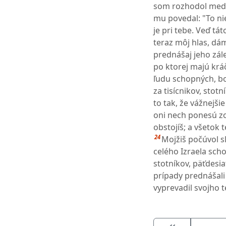
som rozhodol medz
mu povedal: "To nie
je pri tebe. Veď tá
teraz môj hlas, dá
prednášaj jeho zále
po ktorej majú krá
ľudu schopných, b
za tisícnikov, stotn
to tak, že vážnejši
oni nech ponesú z
obstojíš; a všetok
24
Mojžiš počúvol sl
celého Izraela sch
stotníkov, päťdesia
prípady prednášali
vyprevadil svojho t