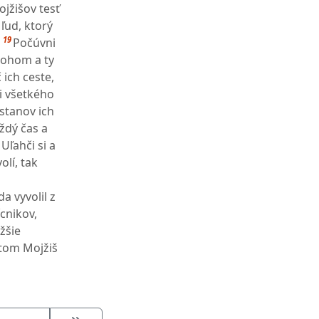
jžišov tesť
 ľud, ktorý
19
Počúvni
Bohom a ty
ich ceste,
i všetkého
stanov ich
ždý čas a
Uľahči si a
olí, tak
a vyvolil z
cnikov,
ažšie
tom Mojžiš