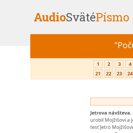
Audio
Sväté
Písmo
"Počú
1
2
3
4
21
22
23
24
Jetrova návšteva. 
urobil Mojžišovi a j
tesť Jetro Mojžišov