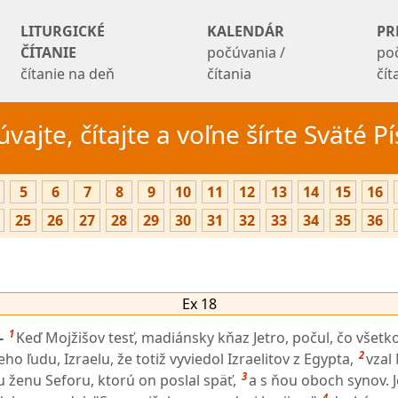
LITURGICKÉ
KALENDÁR
PR
ČÍTANIE
počúvania /
po
čítanie na deň
čítania
čí
vajte, čítajte a voľne šírte Sväté 
5
6
7
8
9
10
11
12
13
14
15
16
25
26
27
28
29
30
31
32
33
34
35
36
Ex 18
1
-
Keď Mojžišov tesť, madiánsky kňaz Jetro, počul, čo všetk
2
eho ľudu, Izraelu, že totiž vyviedol Izraelitov z Egypta,
vzal
3
u ženu Seforu, ktorú on poslal späť,
a s ňou oboch synov. J
4