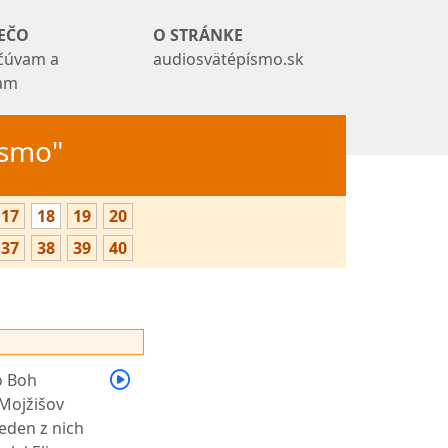
EČO
O STRÁNKE
čúvam a
audiosvätépísmo.sk
tam
Písmo"
17
18
19
20
37
38
39
40
o Boh
 Mojžišov
eden z nich