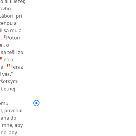
lal Eliezer,
novho
táboril pri
 ženou a
il sa mu a
8
.
Potom
l, o
 sa tešil zo
0
Jetro
11
a.
Teraz
 vás."
všetkými
obetnej
nemu
d, povedal:
 rána do
u mne, aby
mne, aby