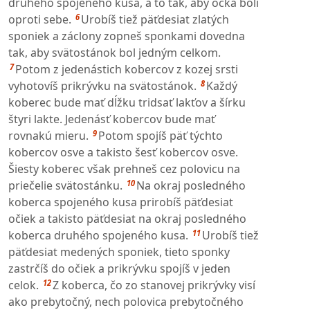
druhého spojeného kusa, a to tak, aby očká boli
6
oproti sebe.
Urobíš tiež päťdesiat zlatých
sponiek a záclony zopneš sponkami dovedna
tak, aby svätostánok bol jedným celkom.
7
Potom z jedenástich kobercov z kozej srsti
8
vyhotovíš prikrývku na svätostánok.
Každý
koberec bude mať dĺžku tridsať lakťov a šírku
štyri lakte. Jedenásť kobercov bude mať
9
rovnakú mieru.
Potom spojíš päť týchto
kobercov osve a takisto šesť kobercov osve.
Šiesty koberec však prehneš cez polovicu na
10
priečelie svätostánku.
Na okraj posledného
koberca spojeného kusa prirobíš päťdesiat
očiek a takisto päťdesiat na okraj posledného
11
koberca druhého spojeného kusa.
Urobíš tiež
päťdesiat medených sponiek, tieto sponky
zastrčíš do očiek a prikrývku spojíš v jeden
12
celok.
Z koberca, čo zo stanovej prikrývky visí
ako prebytočný, nech polovica prebytočného