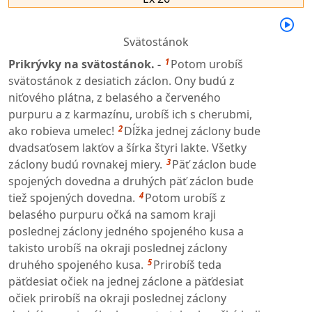
Svätostánok
1
Prikrývky na svätostánok. -
Potom urobíš
svätostánok z desiatich záclon. Ony budú z
niťového plátna, z belasého a červeného
purpuru a z karmazínu, urobíš ich s cherubmi,
2
ako robieva umelec!
Dĺžka jednej záclony bude
dvadsaťosem lakťov a šírka štyri lakte. Všetky
3
záclony budú rovnakej miery.
Päť záclon bude
spojených dovedna a druhých päť záclon bude
4
tiež spojených dovedna.
Potom urobíš z
belasého purpuru očká na samom kraji
poslednej záclony jedného spojeného kusa a
takisto urobíš na okraji poslednej záclony
5
druhého spojeného kusa.
Prirobíš teda
päťdesiat očiek na jednej záclone a päťdesiat
očiek prirobíš na okraji poslednej záclony