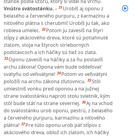
stánok podľa vzoru, ktorý si videl na vrchu.
31
Vnútro svätostánku. -
Urobíš aj oponu z
belasého a červeného purpuru, z karmazínu a
niťového plátna s cherubmi! Urobíš ju tak, ako
32
robieva umelec.
Potom ju zavesíš na štyri
stĺpy z akáciového dreva, ktoré sú potiahnuté
zlatom, stoja na štyroch strieborných
podstavcoch a ich háčiky sú tiež zo zlata.
33
Oponu zavesíš na háčiky a za ňu postavíš
archu zákona! Opona vám bude oddeľovať
34
svätyňu od veľsvätyne!
Potom vo veľsvätyni
35
položíš na archu zákona zľutovnicu.
Stôl
umiestniš vonku pred oponou a na južnej
strane svätostánku naproti stolu svietnik, kým
36
stôl bude stáť na strane severnej.
Aj na vchod
do svätostánku urob oponu, pestrú, z belasého
a červeného purpuru, karmazínu a niťového
37
plátna!
Pre túto oponu urob päť stĺpov z
akáciového dreva, oblož ich zlatom, ich háčiky