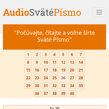
Audio
Sväté
Písmo
"Počúvajte, čítajte a voľne šírte
Sväté Písmo"
1
2
3
4
5
6
7
8
9
10
11
12
13
14
15
16
17
18
19
20
21
22
23
24
25
26
27
28
29
30
31
32
33
34
35
36
37
38
39
40
Ex 26