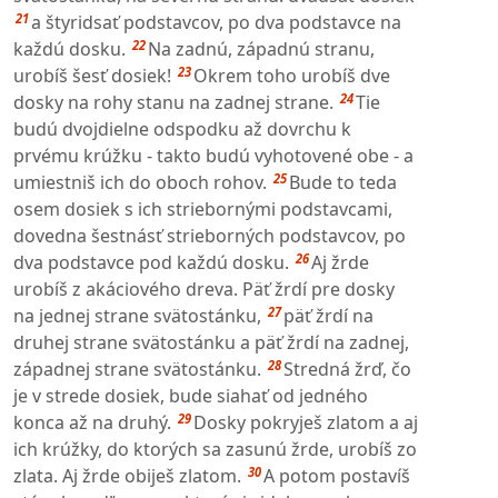
21
a štyridsať podstavcov, po dva podstavce na
22
každú dosku.
Na zadnú, západnú stranu,
23
urobíš šesť dosiek!
Okrem toho urobíš dve
24
dosky na rohy stanu na zadnej strane.
Tie
budú dvojdielne odspodku až dovrchu k
prvému krúžku - takto budú vyhotovené obe - a
25
umiestniš ich do oboch rohov.
Bude to teda
osem dosiek s ich striebornými podstavcami,
dovedna šestnásť strieborných podstavcov, po
26
dva podstavce pod každú dosku.
Aj žrde
urobíš z akáciového dreva. Päť žrdí pre dosky
27
na jednej strane svätostánku,
päť žrdí na
druhej strane svätostánku a päť žrdí na zadnej,
28
západnej strane svätostánku.
Stredná žrď, čo
je v strede dosiek, bude siahať od jedného
29
konca až na druhý.
Dosky pokryješ zlatom a aj
ich krúžky, do ktorých sa zasunú žrde, urobíš zo
30
zlata. Aj žrde obiješ zlatom.
A potom postavíš