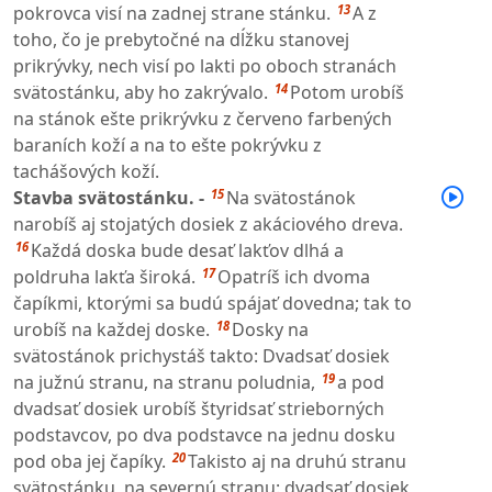
13
pokrovca visí na zadnej strane stánku.
A z
toho, čo je prebytočné na dĺžku stanovej
prikrývky, nech visí po lakti po oboch stranách
14
svätostánku, aby ho zakrývalo.
Potom urobíš
na stánok ešte prikrývku z červeno farbených
baraních koží a na to ešte pokrývku z
tachášových koží.
15
Stavba svätostánku. -
Na svätostánok
narobíš aj stojatých dosiek z akáciového dreva.
16
Každá doska bude desať lakťov dlhá a
17
poldruha lakťa široká.
Opatríš ich dvoma
čapíkmi, ktorými sa budú spájať dovedna; tak to
18
urobíš na každej doske.
Dosky na
svätostánok prichystáš takto: Dvadsať dosiek
19
na južnú stranu, na stranu poludnia,
a pod
dvadsať dosiek urobíš štyridsať strieborných
podstavcov, po dva podstavce na jednu dosku
20
pod oba jej čapíky.
Takisto aj na druhú stranu
svätostánku, na severnú stranu: dvadsať dosiek