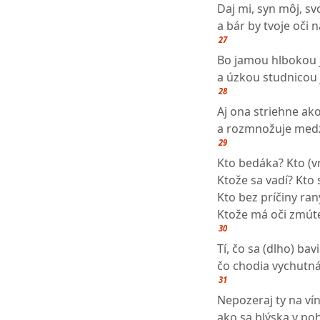
Daj mi, syn môj, sv
a bár by tvoje oči 
27
Bo jamou hlbokou j
a úzkou studnicou 
28
Aj ona striehne ak
a rozmnožuje medzi
29
Kto bedáka? Kto (vra
Ktože sa vadí? Kto 
Kto bez príčiny rany
Ktože má oči zmút
30
Tí, čo sa (dlho) bavi
čo chodia vychutná
31
Nepozeraj ty na vín
ako sa blýska v poh