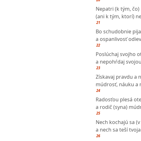
Nepatri (k tým, čo)
(ani k tým, ktorí) 
21
Bo schudobnie pijan
a ospanlivosť odiev
22
Poslúchaj svojho ot
a nepohŕdaj svojou
23
Získavaj pravdu a n
múdrosť, náuku a 
24
Radosťou plesá ote
a rodič (syna) múd
25
Nech kochajú sa (v 
a nech sa teší tvoja
26