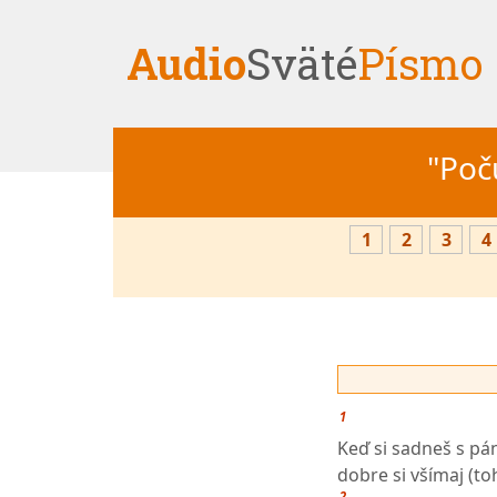
Audio
Sväté
Písmo
"Počú
1
2
3
4
1
Keď si sadneš s pá
dobre si všímaj (to
2