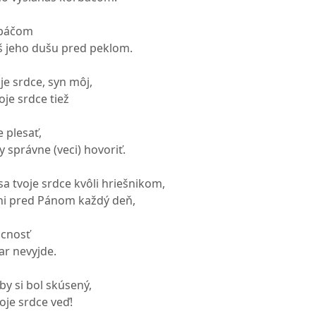
rbáčom
š jeho dušu pred peklom.
e srdce, syn môj,
je srdce tiež
 plesať,
 správne (veci) hovoriť.
a tvoje srdce kvôli hriešnikom,
zni pred Pánom každý deň,
úcnosť
ar nevyjde.
by si bol skúsený,
oje srdce veď!