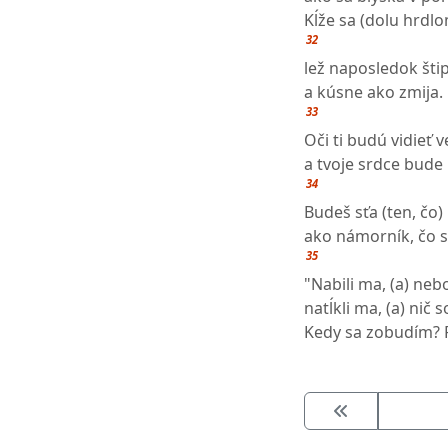
Kĺže sa (dolu hrdl
32
lež naposledok šti
a kúsne ako zmija.
33
Oči ti budú vidieť 
a tvoje srdce bude
34
Budeš sťa (ten, čo)
ako námorník, čo sp
35
"Nabili ma, (a) neb
natĺkli ma, (a) nič s
Kedy sa zobudím? 