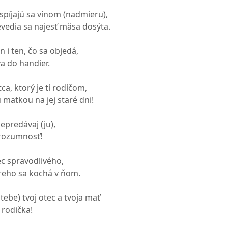
 spíjajú sa vínom (nadmieru),
nevedia sa najesť mäsa dosýta.
 i ten, čo sa objedá,
a do handier.
ca, ktorý je ti rodičom,
 matkou na jej staré dni!
epredávaj (ju),
rozumnosť!
c spravodlivého,
reho sa kochá v ňom.
tebe) tvoj otec a tvoja mať
 rodička!