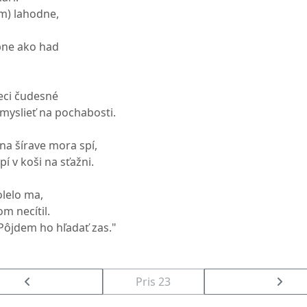
om) lahodne,
pne ako had
veci čudesné
 myslieť na pochabosti.
 na šírave mora spí,
í v koši na sťažni.
olelo ma,
om necítil.
Pôjdem ho hľadať zas."
Pris 23