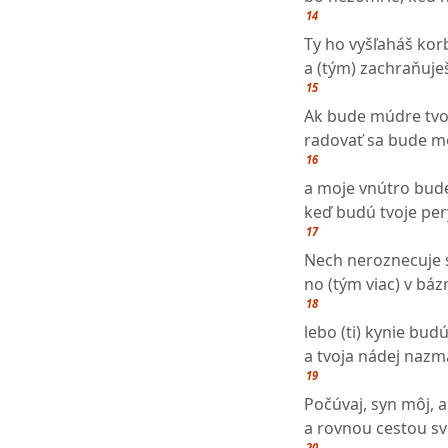
14
Ty ho vyšľaháš ko
a (tým) zachraňuje
15
Ak bude múdre tvoj
radovať sa bude mo
16
a moje vnútro bude
keď budú tvoje pery
17
Nech neroznecuje s
no (tým viac) v bá
18
lebo (ti) kynie bud
a tvoja nádej nazm
19
Počúvaj, syn môj, a
a rovnou cestou sv
20