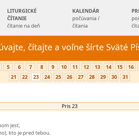
LITURGICKÉ
KALENDÁR
PR
ČÍTANIE
počúvania /
po
čítanie na deň
čítania
čí
vajte, čítajte a voľne šírte Sväté 
5
6
7
8
9
10
11
12
13
14
15
16
21
22
23
24
25
26
27
28
29
30
31
Pris 23
nom jesť,
ho), kto je pred tebou.