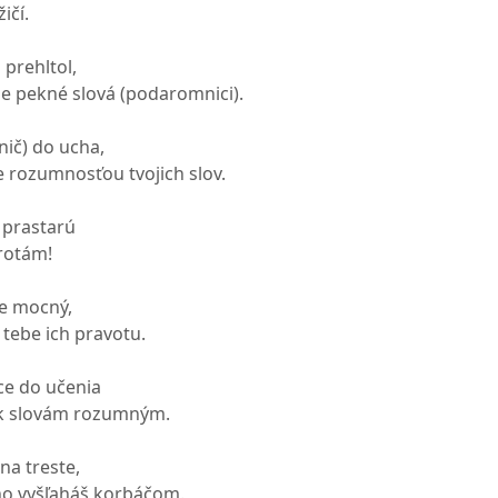
ičí.
 prehltol,
e pekné slová (podaromnici).
nič) do ucha,
e rozumnosťou tvojich slov.
 prastarú
irotám!
je mocný,
 tebe ich pravotu.
ce do učenia
i k slovám rozumným.
na treste,
ho vyšľaháš korbáčom.