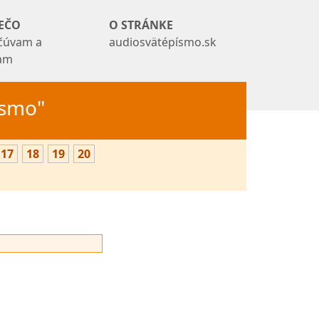
EČO
O STRÁNKE
čúvam a
audiosvätépísmo.sk
tam
Písmo"
17
18
19
20