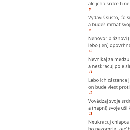
ale jeho srdce ti než
8
Vydáviš sústo, čo si
a budeš mrhať svoj
9
Nehovor bláznovi (
lebo (len) opovrhn
10
Nevnikaj za medzu
a neskracuj pole s
11
Lebo ich zástanca 
on bude viesť proti
12
Vovádzaj svoje srd
a (napni) svoje uš
13
Neukracuj chlapca 
bo nezomrie, keď 