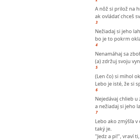
A nôž si prilož na h
ak ovládať chceš sv
3
Nežiadaj si jeho la
bo je to pokrm okl
4
Nenamáhaj sa zbo
(a) zdržuj svoju vyn
5
(Len čo) si mihol o
Lebo je isté, že si 
6
Nejedávaj chlieb u 
a nežiadaj si jeho 
7
Lebo ako zmýšľa v 
taký je.
"Jedz a pi!", vraví ti,