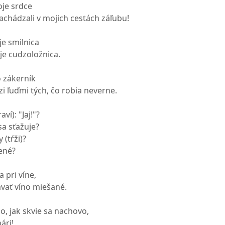
oje srdce
nachádzali v mojich cestách záľubu!
e smilnica
je cudzoložnica.
o zákerník
 ľuďmi tých, čo robia neverne.
ví): "Jaj!"?
sa sťažuje?
 (tŕži)?
ené?
a pri víne,
vať víno miešané.
o, jak skvie sa nachovo,
ári!