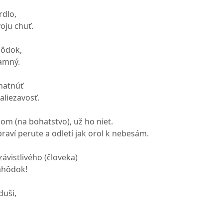
rdlo,
oju chuť.
hôdok,
amný.
hatnúť
aliezavosť.
kom (na bohatstvo), už ho niet.
spraví perute a odletí jak orol k nebesám.
závistlivého (človeka)
lahôdok!
duši,