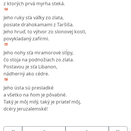
z ktorých prvá myrha steká.
14
Jeho ruky sťa váľky zo zlata,
posiate drahokamami z Taršiša.
Jeho hruď, to výtvor zo slonovej kosti,
povykladaný zafírmi.
15
Jeho nohy sťa mramorové stĺpy,
čo stoja na podnožiach zo zlata.
Postavou je sťa Libanon,
nádherný ako cédre.
16
Jeho ústa sú presladké
a všetko na ňom je pôvabné.
Taký je môj milý, taký je priateľ môj,
dcéry jeruzalemské!