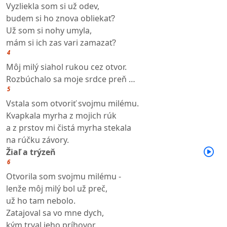
Vyzliekla som si už odev,
budem si ho znova obliekať?
Už som si nohy umyla,
mám si ich zas vari zamazať?
4
Môj milý siahol rukou cez otvor.
Rozbúchalo sa moje srdce preň …
5
Vstala som otvoriť svojmu milému.
Kvapkala myrha z mojich rúk
a z prstov mi čistá myrha stekala
na rúčku závory.
Žiaľ a trýzeň
6
Otvorila som svojmu milému -
lenže môj milý bol už preč,
už ho tam nebolo.
Zatajoval sa vo mne dych,
kým trval jeho príhovor.