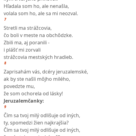
Hľadala som ho, ale nenašla,
volala som ho, ale sa mi neozval.
7
Stretli ma strážcovia,
čo boli v meste na obchôdzke.
Zbili ma, aj poranili -
i plášť mi zorvali
strážcovia mestských hradieb.
8
Zaprisahám vás, dcéry jeruzalemské,
ak by ste našli môjho milého,
povedzte mu,
že som ochorela od lásky!
Jeruzalemčanky:
9
Čím sa tvoj milý odlišuje od iných,
ty, spomedzi žien najkrajšia?
Čím sa tvoj milý odlišuje od iných,