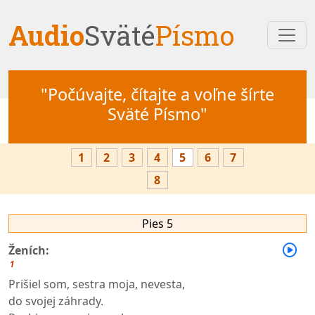
Audio
Sväté
Písmo
"Počúvajte, čítajte a voľne šírte
Sväté Písmo"
1
2
3
4
5
6
7
8
Pies 5
Ženích:
1
Prišiel som, sestra moja, nevesta,
do svojej záhrady.