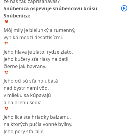
že nás tak zaprisahávaš?
Snúbenica ospevuje snúbencovu krásu
Snúbenica:
10
Môj milý je bielunký a rumenný,
vyniká medzi desaťtisícmi.
11
Jeho hlava je zlato, rýdze zlato,
jeho kučery sťa riasy na datli,
čierne jak havrany.
12
Jeho oči sú sťa holúbätá
nad bystrinami vôd,
v mlieku sa kúpavajú
a na brehu sedia.
13
Jeho líca sťa hriadky balzamu,
na ktorých pučia vonné byliny.
Jeho pery sťa ľalie,