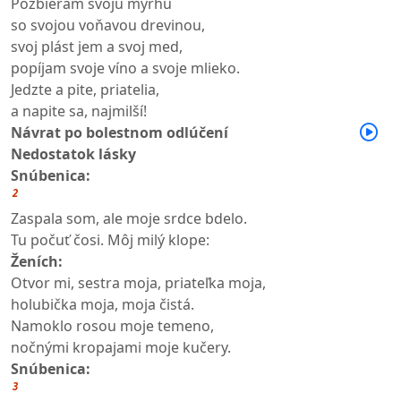
Pozbieram svoju myrhu
so svojou voňavou drevinou,
svoj plást jem a svoj med,
popíjam svoje víno a svoje mlieko.
Jedzte a pite, priatelia,
a napite sa, najmilší!
Návrat po bolestnom odlúčení
Nedostatok lásky
Snúbenica:
2
Zaspala som, ale moje srdce bdelo.
Tu počuť čosi. Môj milý klope:
Ženích:
Otvor mi, sestra moja, priateľka moja,
holubička moja, moja čistá.
Namoklo rosou moje temeno,
nočnými kropajami moje kučery.
Snúbenica:
3