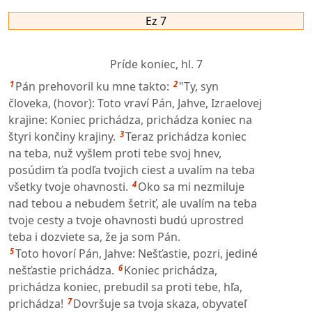
Ez 7
Príde koniec,
hl. 7
1
2
Pán prehovoril ku mne takto:
"Ty, syn
človeka, (hovor): Toto vraví Pán, Jahve, Izraelovej
krajine: Koniec prichádza, prichádza koniec na
3
štyri končiny krajiny.
Teraz prichádza koniec
na teba, nuž vyšlem proti tebe svoj hnev,
posúdim ťa podľa tvojich ciest a uvalím na teba
4
všetky tvoje ohavnosti.
Oko sa mi nezmiluje
nad tebou a nebudem šetriť, ale uvalím na teba
tvoje cesty a tvoje ohavnosti budú uprostred
teba i dozviete sa, že ja som Pán.
5
Toto hovorí Pán, Jahve: Nešťastie, pozri, jediné
6
nešťastie prichádza.
Koniec prichádza,
prichádza koniec, prebudil sa proti tebe, hľa,
7
prichádza!
Dovršuje sa tvoja skaza, obyvateľ