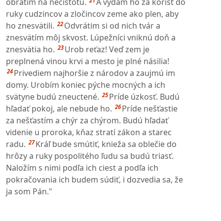
21
obrátim na nečistotu.
A vydám ho za korisť do
ruky cudzincov a zločincov zeme ako plen, aby
22
ho znesvätili.
Odvrátim si od nich tvár a
znesvätím môj skvost. Lúpežníci vniknú doň a
23
znesvätia ho.
Urob reťaz! Veď zem je
preplnená vinou krvi a mesto je plné násilia!
24
Privediem najhoršie z národov a zaujmú im
domy. Urobím koniec pýche mocných a ich
25
svätyne budú zneuctené.
Príde úzkosť. Budú
26
hľadať pokoj, ale nebude ho.
Príde nešťastie
za nešťastím a chýr za chýrom. Budú hľadať
videnie u proroka, kňaz stratí zákon a starec
27
radu.
Kráľ bude smútiť, knieža sa oblečie do
hrôzy a ruky pospolitého ľudu sa budú triasť.
Naložím s nimi podľa ich ciest a podľa ich
pokračovania ich budem súdiť, i dozvedia sa, že
ja som Pán."