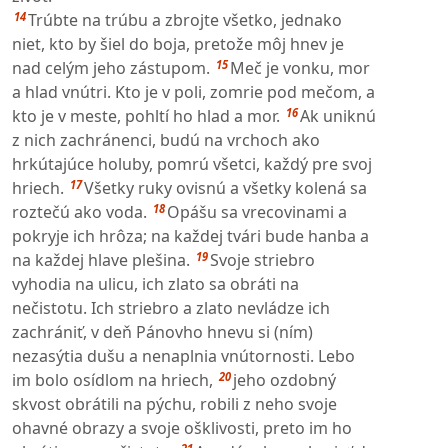
14
Trúbte na trúbu a zbrojte všetko, jednako
niet, kto by šiel do boja, pretože môj hnev je
15
nad celým jeho zástupom.
Meč je vonku, mor
a hlad vnútri. Kto je v poli, zomrie pod mečom, a
16
kto je v meste, pohltí ho hlad a mor.
Ak uniknú
z nich zachránenci, budú na vrchoch ako
hrkútajúce holuby, pomrú všetci, každý pre svoj
17
hriech.
Všetky ruky ovisnú a všetky kolená sa
18
roztečú ako voda.
Opášu sa vrecovinami a
pokryje ich hrôza; na každej tvári bude hanba a
19
na každej hlave plešina.
Svoje striebro
vyhodia na ulicu, ich zlato sa obráti na
nečistotu. Ich striebro a zlato nevládze ich
zachrániť, v deň Pánovho hnevu si (ním)
nezasýtia dušu a nenaplnia vnútornosti. Lebo
20
im bolo osídlom na hriech,
jeho ozdobný
skvost obrátili na pýchu, robili z neho svoje
ohavné obrazy a svoje ošklivosti, preto im ho