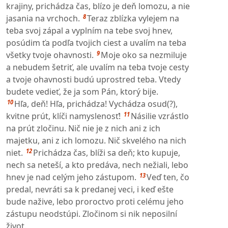
krajiny, prichádza čas, blízo je deň lomozu, a nie
8
jasania na vrchoch.
Teraz zblízka vylejem na
teba svoj zápal a vyplním na tebe svoj hnev,
posúdim ťa podľa tvojich ciest a uvalím na teba
9
všetky tvoje ohavnosti.
Moje oko sa nezmiluje
a nebudem šetriť, ale uvalím na teba tvoje cesty
a tvoje ohavnosti budú uprostred teba. Vtedy
budete vedieť, že ja som Pán, ktorý bije.
10
Hľa, deň! Hľa, prichádza! Vychádza osud(?),
11
kvitne prút, klíči namyslenosť!
Násilie vzrástlo
na prút zločinu. Nič nie je z nich ani z ich
majetku, ani z ich lomozu. Nič skvelého na nich
12
niet.
Prichádza čas, blíži sa deň; kto kupuje,
nech sa neteší, a kto predáva, nech nežiali, lebo
13
hnev je nad celým jeho zástupom.
Veď ten, čo
predal, nevráti sa k predanej veci, i keď ešte
bude nažive, lebo proroctvo proti celému jeho
zástupu neodstúpi. Zločinom si nik neposilní
život.