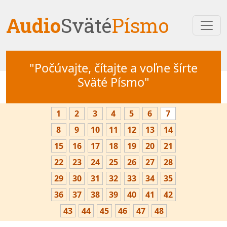
Audio
Sväté
Písmo
"Počúvajte, čítajte a voľne šírte
Sväté Písmo"
1
2
3
4
5
6
7
8
9
10
11
12
13
14
15
16
17
18
19
20
21
22
23
24
25
26
27
28
29
30
31
32
33
34
35
36
37
38
39
40
41
42
43
44
45
46
47
48