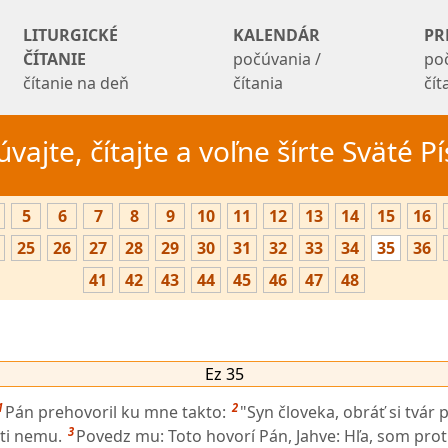
LITURGICKÉ
KALENDÁR
PR
ČÍTANIE
počúvania /
po
čítanie na deň
čítania
čí
vajte, čítajte a voľne šírte Sväté 
5
6
7
8
9
10
11
12
13
14
15
16
25
26
27
28
29
30
31
32
33
34
35
36
41
42
43
44
45
46
47
48
Ez 35
1
2
Pán prehovoril ku mne takto:
"Syn človeka, obráť si tvár 
3
oti nemu.
Povedz mu: Toto hovorí Pán, Jahve: Hľa, som proti