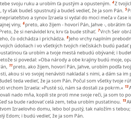
4
ti tebe svoju ruku a urobím ťa pustým a opusteným.
Z tvoji
5
 ty však budeš spustnutý a budeš vedieť, že ja som Pán.
P
epriateľstvo a synov Izraela si vydal do moci meča v čase i
6
ajnej viny,
preto, ako žijem - hovorí Pán, Jahve -, obrátim ťa
7
Preto, že si nenávidel krv, krv ťa bude stíhať.
Vrch Seir obr
8
eho, čo odchádza i prichádza.
Jeho vrchy naplním prebodn
tvojich údoliach i vo všetkých tvojich riečiskách budú padať
ustatinou ťa urobím a tvoje mestá nebudú obývané; i budet
etože si povedal: »Oba národy a obe krajiny budú moje, o
11
Pán,
preto, ako žijem, hovorí Pán, Jahve, urobím podľa tv
osti, akou si vo svojej nenávisti nakladal s nimi, a dám sa im
Budeš teda vedieť, že ja som Pán. Počul som všetky tvoje rú
13
roti vrchom Izraela: »Pusté sú, nám sa dostali za pokrm.«
ovali nado mňa, kopili ste proti mne svoje reči, ja som to po
15
 Keď sa bude radovať celá zem, teba urobím pustatinou.
Ak
tvom Izraelovho domu, lebo bol pustý, tak naložím s tebou
celý Edom; i budú vedieť, že ja som Pán.