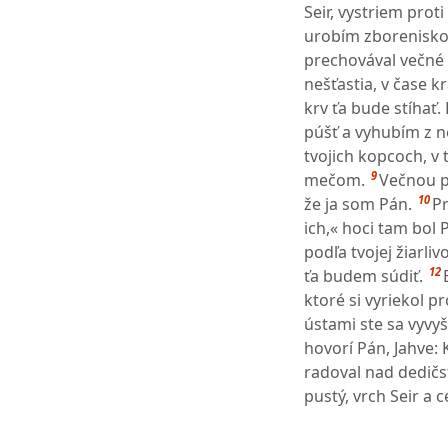
Seir, vystriem pro
urobím zborenisko,
prechovával večné n
nešťastia, v čase kr
krv ťa bude stíhať. 
púšť a vyhubím z n
tvojich kopcoch, v 
9
mečom.
Večnou p
10
že ja som Pán.
Pr
ich,« hoci tam bol 
podľa tvojej žiarliv
12
ťa budem súdiť.
ktoré si vyriekol p
ústami ste sa vyvyš
hovorí Pán, Jahve:
radoval nad dedičs
pustý, vrch Seir a 