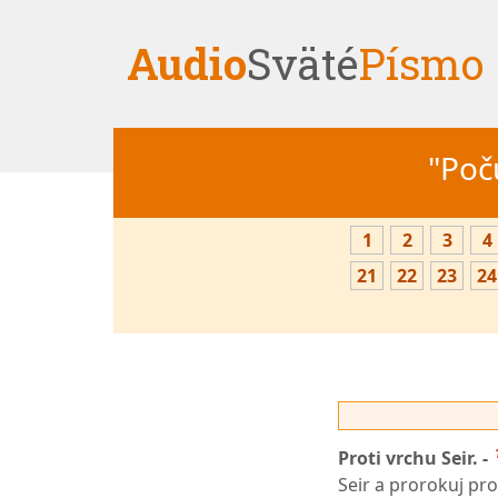
Audio
Sväté
Písmo
"Počú
1
2
3
4
21
22
23
24
Proti vrchu Seir. -
Seir a prorokuj pr