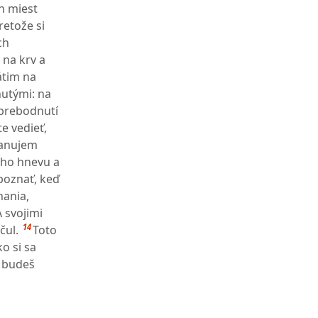
ch miest
retože si
ch
 na krv a
átim na
utými: na
 prebodnutí
e vedieť,
panujem
ojho hnevu a
 poznať, keď
hania,
A svojimi
14
čul.
Toto
o si sa
; budeš