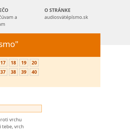
EČO
O STRÁNKE
čúvam a
audiosvätépísmo.sk
tam
Písmo"
17
18
19
20
37
38
39
40
proti vrchu
 tebe, vrch