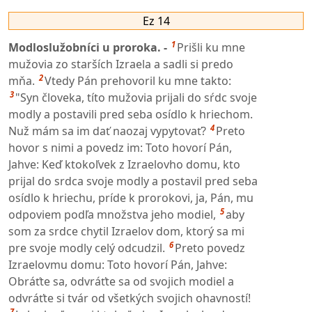
Ez 14
1
Modloslužobníci u proroka. -
Prišli ku mne
mužovia zo starších Izraela a sadli si predo
2
mňa.
Vtedy Pán prehovoril ku mne takto:
3
"Syn človeka, títo mužovia prijali do sŕdc svoje
modly a postavili pred seba osídlo k hriechom.
4
Nuž mám sa im dať naozaj vypytovať?
Preto
hovor s nimi a povedz im: Toto hovorí Pán,
Jahve: Keď ktokoľvek z Izraelovho domu, kto
prijal do srdca svoje modly a postavil pred seba
osídlo k hriechu, príde k prorokovi, ja, Pán, mu
5
odpoviem podľa množstva jeho modiel,
aby
som za srdce chytil Izraelov dom, ktorý sa mi
6
pre svoje modly celý odcudzil.
Preto povedz
Izraelovmu domu: Toto hovorí Pán, Jahve:
Obráťte sa, odvráťte sa od svojich modiel a
odvráťte si tvár od všetkých svojich ohavností!
7