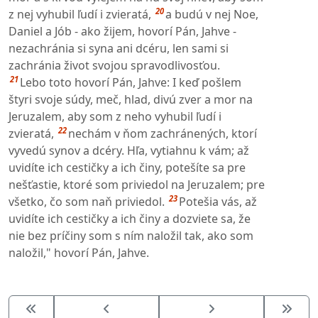
20
z nej vyhubil ľudí i zvieratá,
a budú v nej Noe,
Daniel a Jób - ako žijem, hovorí Pán, Jahve -
nezachránia si syna ani dcéru, len sami si
zachránia život svojou spravodlivosťou.
21
Lebo toto hovorí Pán, Jahve: I keď pošlem
štyri svoje súdy, meč, hlad, divú zver a mor na
Jeruzalem, aby som z neho vyhubil ľudí i
22
zvieratá,
nechám v ňom zachránených, ktorí
vyvedú synov a dcéry. Hľa, vytiahnu k vám; až
uvidíte ich cestičky a ich činy, potešíte sa pre
nešťastie, ktoré som priviedol na Jeruzalem; pre
23
všetko, čo som naň priviedol.
Potešia vás, až
uvidíte ich cestičky a ich činy a dozviete sa, že
nie bez príčiny som s ním naložil tak, ako som
naložil," hovorí Pán, Jahve.