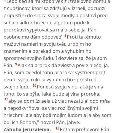
Lebo keď sa mi ktokoľvek z Izraelovho domu a
z cudzincov, ktorí sa zdržujú v Izraeli, odcudzí,
pripustí si do srdca svoje modly a postaví pred
seba osídlo k hriechu, a potom príde k
prorokovi vypytovať sa ma o sebe, ja, Pán,
8
osobne mu dám odpoveď.
Proti takémuto
mužovi namierim svoju tvár, urobím ho
znamením a porekadlom a vyhubím ho
sprostred svojho ľudu. I dozviete sa, že ja som
9
Pán.
A ak sa prorok dá zviesť a povie niečo, ja,
Pán, som zviedol toho proroka; vystriem proti
nemu svoju ruku a vyhubím ho sprostred
10
svojho ľudu.
Ponesú svoju vinu; aká je vina
toho, čo sa pýta, taká bude aj vina proroka,
11
aby sa dom Izraela už viac nezatúlal odo mňa
a nepoškvrňoval sa viac rozličnými svojimi
hriechmi, ale aby boli mojím ľudom a ja aby som
bol ich Bohom," hovorí Pán, Jahve.
12
Záhuba Jeruzalema. -
Potom prehovoril Pán