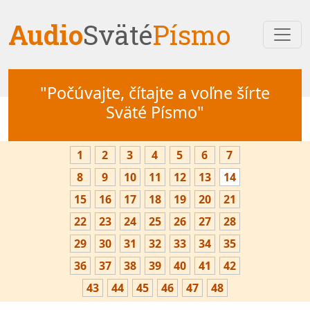
Audio
Sväté
Písmo
"Počúvajte, čítajte a voľne šírte
Sväté Písmo"
1
2
3
4
5
6
7
8
9
10
11
12
13
14
15
16
17
18
19
20
21
22
23
24
25
26
27
28
29
30
31
32
33
34
35
36
37
38
39
40
41
42
43
44
45
46
47
48