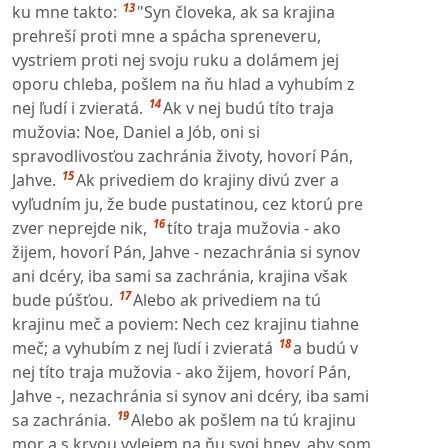
13
ku mne takto:
"Syn človeka, ak sa krajina
prehreší proti mne a spácha spreneveru,
vystriem proti nej svoju ruku a dolámem jej
oporu chleba, pošlem na ňu hlad a vyhubím z
14
nej ľudí i zvieratá.
Ak v nej budú títo traja
mužovia: Noe, Daniel a Jób, oni si
spravodlivosťou zachránia životy, hovorí Pán,
15
Jahve.
Ak privediem do krajiny divú zver a
vyľudním ju, že bude pustatinou, cez ktorú pre
16
zver neprejde nik,
títo traja mužovia - ako
žijem, hovorí Pán, Jahve - nezachránia si synov
ani dcéry, iba sami sa zachránia, krajina však
17
bude púšťou.
Alebo ak privediem na tú
krajinu meč a poviem: Nech cez krajinu tiahne
18
meč; a vyhubím z nej ľudí i zvieratá
a budú v
nej títo traja mužovia - ako žijem, hovorí Pán,
Jahve -, nezachránia si synov ani dcéry, iba sami
19
sa zachránia.
Alebo ak pošlem na tú krajinu
mor a s krvou vylejem na ňu svoj hnev, aby som