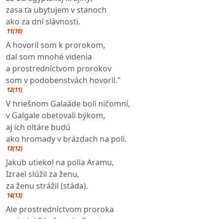
zasa ťa ubytujem v stanoch
ako za dní slávnosti.
11(10)
A hovoril som k prorokom,
dal som mnohé videnia
a prostredníctvom prorokov
som v podobenstvách hovoril."
12(11)
V hriešnom Galaáde boli ničomní,
v Galgale obetovali býkom,
aj ich oltáre budú
ako hromady v brázdach na poli.
13(12)
Jakub utiekol na polia Aramu,
Izrael slúžil za ženu,
za ženu strážil (stáda).
14(13)
Ale prostredníctvom proroka