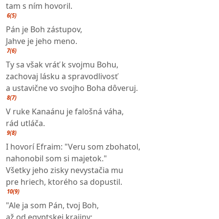
tam s ním hovoril.
6(5)
Pán je Boh zástupov,
Jahve je jeho meno.
7(6)
Ty sa však vráť k svojmu Bohu,
zachovaj lásku a spravodlivosť
a ustavične vo svojho Boha dôveruj.
8(7)
V ruke Kanaánu je falošná váha,
rád utláča.
9(8)
I hovorí Efraim: "Veru som zbohatol,
nahonobil som si majetok."
Všetky jeho zisky nevystačia mu
pre hriech, ktorého sa dopustil.
10(9)
"Ale ja som Pán, tvoj Boh,
až od egyptskej krajiny;