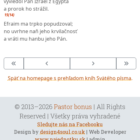
vyviedol Pán Izrael z Egypta
a prorok ho strážil.
15(14)
Efraim ma trpko popudzoval;
no uvrhne naň jeho krvilačnosť
a vráti mu hanbu jeho Pán.
Späť na homepage s prehľadom kníh Svätého písma.
© 2013–2026
Pastor bonus
| All Rights
Reserved | Všetky práva vyhradené
Sledujte nás na Facebooku
Design by
design4soul.co.uk
| Web Developer
www.najednotku.sk
| admin