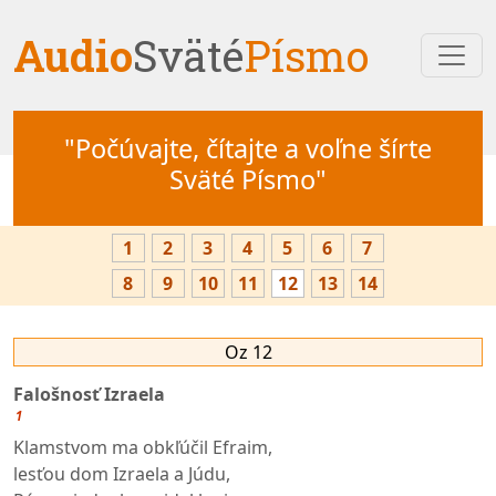
Audio
Sväté
Písmo
"Počúvajte, čítajte a voľne šírte
Sväté Písmo"
1
2
3
4
5
6
7
8
9
10
11
12
13
14
Oz 12
Falošnosť Izraela
1
Klamstvom ma obkľúčil Efraim,
lesťou dom Izraela a Júdu,