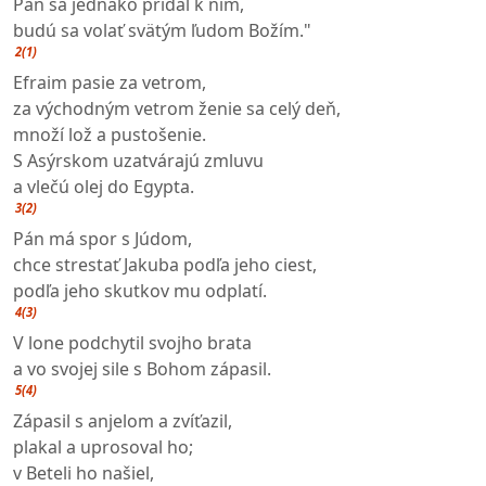
Pán sa jednako pridal k nim,
budú sa volať svätým ľudom Božím."
2(1)
Efraim pasie za vetrom,
za východným vetrom ženie sa celý deň,
množí lož a pustošenie.
S Asýrskom uzatvárajú zmluvu
a vlečú olej do Egypta.
3(2)
Pán má spor s Júdom,
chce strestať Jakuba podľa jeho ciest,
podľa jeho skutkov mu odplatí.
4(3)
V lone podchytil svojho brata
a vo svojej sile s Bohom zápasil.
5(4)
Zápasil s anjelom a zvíťazil,
plakal a uprosoval ho;
v Beteli ho našiel,