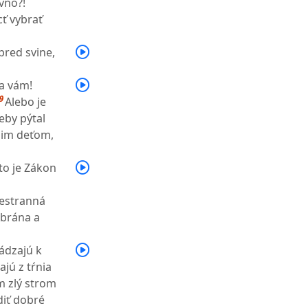
vno?!
ť vybrať
pred svine,
ia vám!
9
Alebo je
eby pýtal
ojim deťom,
 to je Zákon
iestranná
 brána a
ádzajú k
ajú z tŕnia
m zlý strom
diť dobré