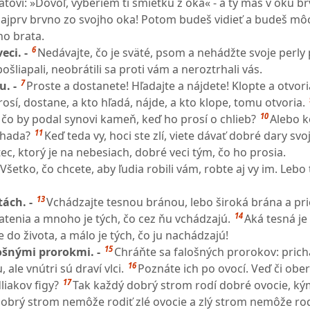
ovi: »Dovoľ, vyberiem ti smietku z oka« - a ty máš v oku br
ajprv brvno zo svojho oka! Potom budeš vidieť a budeš môc
ho brata.
6
eci. -
Nedávajte, čo je sväté, psom a nehádžte svoje perly 
šliapali, neobrátili sa proti vám a neroztrhali vás.
7
u. -
Proste a dostanete! Hľadajte a nájdete! Klopte a otvor
osí, dostane, a kto hľadá, nájde, a kto klope, tomu otvoria.
10
 čo by podal synovi kameň, keď ho prosí o chlieb?
Alebo k
11
 hada?
Keď teda vy, hoci ste zlí, viete dávať dobré dary sv
ec, ktorý je na nebesiach, dobré veci tým, čo ho prosia.
Všetko, čo chcete, aby ľudia robili vám, robte aj vy im. Lebo
13
tách. -
Vchádzajte tesnou bránou, lebo široká brána a pr
14
atenia a mnoho je tých, čo cez ňu vchádzajú.
Aká tesná je
e do života, a málo je tých, čo ju nachádzajú!
15
ošnými prorokmi. -
Chráňte sa falošných prorokov: prich
16
ale vnútri sú draví vlci.
Poznáte ich po ovocí. Veď či ober
17
liakov figy?
Tak každý dobrý strom rodí dobré ovocie, ký
obrý strom nemôže rodiť zlé ovocie a zlý strom nemôže ro