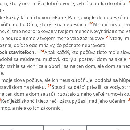
2
om, ktorý neprináša dobré ovocie, vytnú a hodia do ohňa.
te.
ie každý, kto mi hovorí: »Pane, Pane,« vojde do nebeského 
22
ní vôľu môjho Otca, ktorý je na nebesiach.
Mnohí mi v onen
ne, či sme neprorokovali v tvojom mene? Nevyháňali sme v
23
a neurobili sme v tvojom mene veľa zázrakov?«
Vtedy im
znal; odíďte odo mňa vy, čo páchate neprávosť!
24
ch staviteľoch. -
A tak každý, kto počúva tieto moje slov
odobá sa múdremu mužovi, ktorý si postavil dom na skale.
ody, strhla sa víchrica a oborili sa na ten dom, ale dom sa nez
e.
to moje slová počúva, ale ich neuskutočňuje, podobá sa hlú
27
stavil dom na piesku.
Spustil sa dážď, privalili sa vody, str
a na ten dom a dom sa zrútil; zostalo z neho veľké rumovisko
8
2
Keď Ježiš skončil tieto reči, zástupy žasli nad jeho učením,
 moc, a nie ako ich zákonníci.