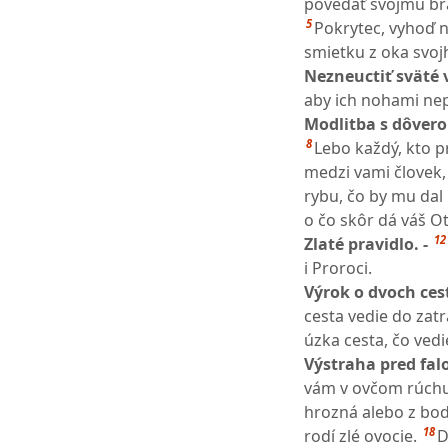
povedať svojmu brat
5
Pokrytec, vyhoď n
smietku z oka svoj
Nezneuctiť sväté v
aby ich nohami nepo
Modlitba s dôvero
8
Lebo každý, kto pr
medzi vami človek,
rybu, čo by mu dal
o čo skôr dá váš Ot
12
Zlaté pravidlo. -
i Proroci.
Výrok o dvoch ces
cesta vedie do zatr
úzka cesta, čo vedi
Výstraha pred fal
vám v ovčom rúchu, 
hrozná alebo z bod
18
rodí zlé ovocie.
D