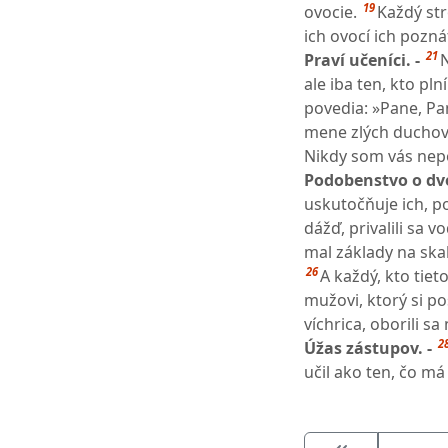
19
ovocie.
Každý str
ich ovocí ich pozná
21
Praví učeníci. -
N
ale iba ten, kto pl
povedia: »Pane, Pa
mene zlých duchov 
Nikdy som vás nepo
Podobenstvo o dvo
uskutočňuje ich, p
dážď, privalili sa v
mal základy na skal
26
A každý, kto tie
mužovi, ktorý si po
víchrica, oborili s
2
Úžas zástupov. -
učil ako ten, čo má