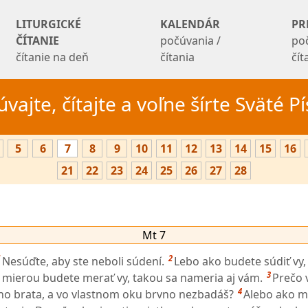
LITURGICKÉ
KALENDÁR
PR
ČÍTANIE
počúvania /
po
čítanie na deň
čítania
čí
vajte, čítajte a voľne šírte Sväté 
5
6
7
8
9
10
11
12
13
14
15
16
21
22
23
24
25
26
27
28
Mt 7
1
2
Nesúďte, aby ste neboli súdení.
Lebo ako budete súdiť vy,
3
ou mierou budete merať vy, takou sa nameria aj vám.
Prečo 
4
ho brata, a vo vlastnom oku brvno nezbadáš?
Alebo ako 