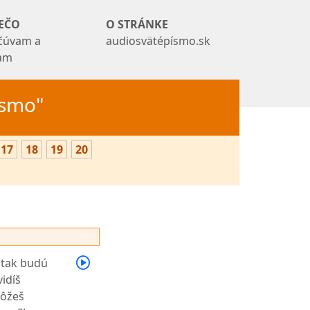
EČO
O STRÁNKE
čúvam a
audiosvätépísmo.sk
tam
Písmo"
17
18
19
20
 tak budú
vidíš
môžeš