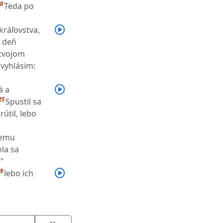
0
Teda po
kráľovstva,
 deň
 tvojom
 vyhlásim:
á a
25
Spustil sa
rútil, lebo
pemu
hla sa
."
9
lebo ich