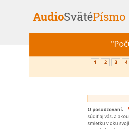
Audio
Sväté
Písmo
"Počú
1
2
3
4
O posudzovaní. -
súdiť aj vás, a ak
smietku v oku svoj