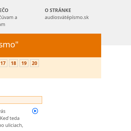
EČO
O STRÁNKE
čúvam a
audiosvätépísmo.sk
tam
Písmo"
17
18
19
20
vás
Keď teda
o uliciach,