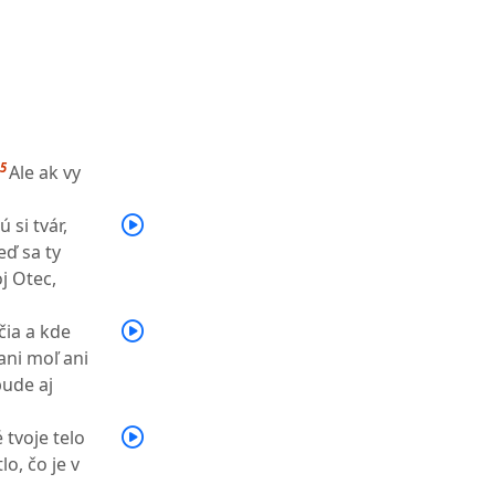
5
Ale ak vy
 si tvár,
eď sa ty
oj Otec,
čia a kde
ani moľ ani
bude aj
 tvoje telo
lo, čo je v