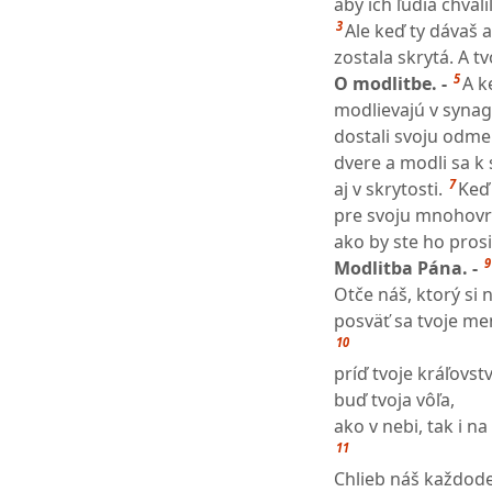
aby ich ľudia chvál
3
Ale keď ty dávaš a
zostala skrytá. A tv
5
O modlitbe. -
A k
modlievajú v synagó
dostali svoju odme
dvere a modli sa k 
7
aj v skrytosti.
Keď 
pre svoju mnohovr
ako by ste ho prosil
9
Modlitba Pána. -
Otče náš, ktorý si 
posväť sa tvoje me
10
príď tvoje kráľovst
buď tvoja vôľa,
ako v nebi, tak i na
11
Chlieb náš každod