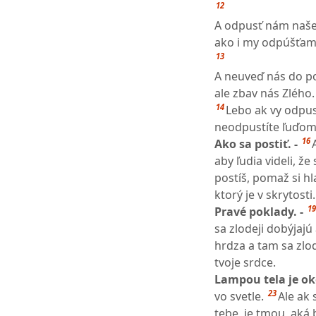
12
A odpusť nám naše 
ako i my odpúšťam
13
A neuveď nás do p
ale zbav nás Zlého.
14
Lebo ak vy odpus
neodpustíte ľuďom,
16
Ako sa postiť. -
aby ľudia videli, ž
postíš, pomaž si hl
ktorý je v skrytosti
19
Pravé poklady. -
sa zlodeji dobýjajú
hrdza a tam sa zlo
tvoje srdce.
Lampou tela je ok
23
vo svetle.
Ale ak 
tebe, je tmou, ak