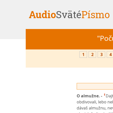
Audio
Sväté
Písmo
"Počú
1
2
3
4
1
O almužne. -
Daj
obdivovali, lebo n
dávaš almužnu, nev