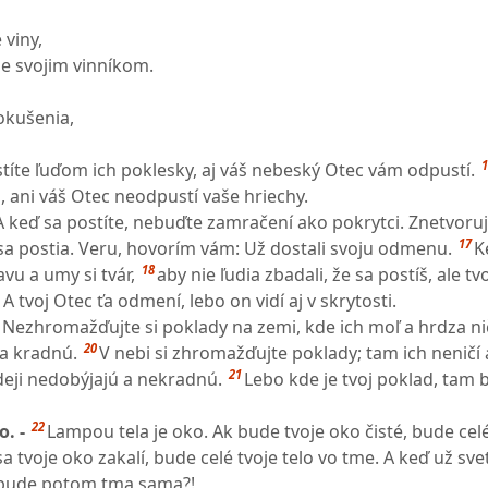
viny,
e svojim vinníkom.
okušenia,
1
títe ľuďom ich poklesky, aj váš nebeský Otec vám odpustí.
 ani váš Otec neodpustí vaše hriechy.
A keď sa postíte, nebuďte zamračení ako pokrytci. Znetvorujú
17
e sa postia. Veru, hovorím vám: Už dostali svoju odmenu.
K
18
avu a umy si tvár,
aby nie ľudia zbadali, že sa postíš, ale tv
. A tvoj Otec ťa odmení, lebo on vidí aj v skrytosti.
Nezhromažďujte si poklady na zemi, kde ich moľ a hrdza ni
20
 a kradnú.
V nebi si zhromažďujte poklady; tam ich neničí 
21
deji nedobýjajú a nekradnú.
Lebo kde je tvoj poklad, tam 
22
o. -
Lampou tela je oko. Ak bude tvoje oko čisté, bude celé
sa tvoje oko zakalí, bude celé tvoje telo vo tme. A keď už svet
á bude potom tma sama?!