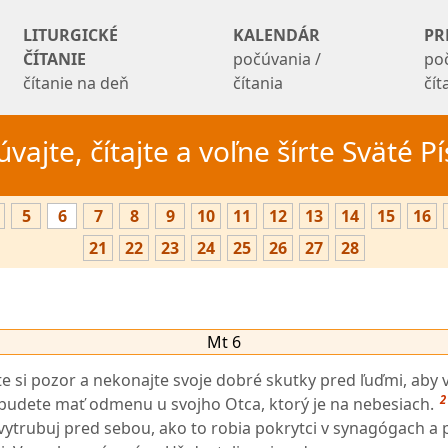
LITURGICKÉ
KALENDÁR
PR
ČÍTANIE
počúvania /
po
čítanie na deň
čítania
čí
vajte, čítajte a voľne šírte Sväté 
5
6
7
8
9
10
11
12
13
14
15
16
21
22
23
24
25
26
27
28
Mt 6
te si pozor a nekonajte svoje dobré skutky pred ľuďmi, aby 
2
ebudete mať odmenu u svojho Otca, ktorý je na nebesiach.
ytrubuj pred sebou, ako to robia pokrytci v synagógach a p