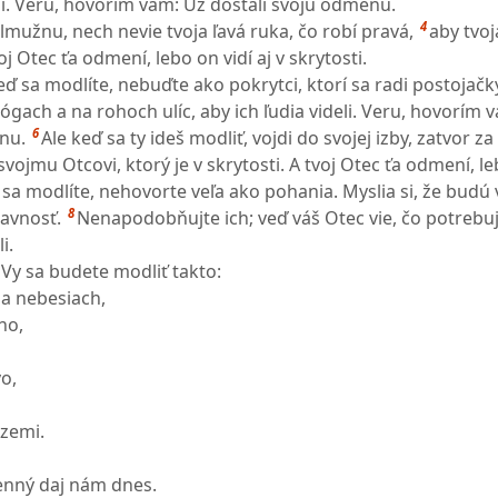
ili. Veru, hovorím vám: Už dostali svoju odmenu.
4
lmužnu, nech nevie tvoja ľavá ruka, čo robí pravá,
aby tvo
oj Otec ťa odmení, lebo on vidí aj v skrytosti.
eď sa modlíte, nebuďte ako pokrytci, ktorí sa radi postojačk
gach a na rohoch ulíc, aby ich ľudia videli. Veru, hovorím 
6
nu.
Ale keď sa ty ideš modliť, vojdi do svojej izby, zatvor z
svojmu Otcovi, ktorý je v skrytosti. A tvoj Otec ťa odmení, le
sa modlíte, nehovorte veľa ako pohania. Myslia si, že budú
8
avnosť.
Nenapodobňujte ich; veď váš Otec vie, čo potrebuj
i.
Vy sa budete modliť takto:
na nebesiach,
no,
vo,
 zemi.
enný daj nám dnes.