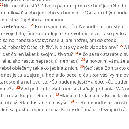
24
Nik nemôže slúžiť dvom pánom; pretože buď jedného bu
ho milovať, alebo jedného sa bude pridŕžať a druhým bude
ete slúžiť aj Bohu aj mamone.
25
ozreteľnosť. -
Preto vám hovorím: Nebuďte ustarostení o s
o svoje telo, čím sa zaodejete. Či život nie je viac ako jedlo a 
e sa na nebeské vtáky: nesejú, ani nežnú, ani do stodôl
27
š nebeský Otec ich živí. Nie ste vy oveľa viac ako ony?
A 
28
idať čo len lakeť k svojmu životu?
A čo sa tak staráte o s
29
 ľalie, ako rastú: nepracujú, nepradú;
a hovorím vám, že 
30
 nebol oblečený tak ako jediná z nich.
Keď teda Boh takto 
 dnes je tu a zajtra ju hodia do pece, o čo skôr vás, vy malov
arostení a nehovorte: »Čo budeme jesť?« alebo: »Čo budem
32
ieme?«!
Veď po tomto všetkom sa zháňajú pohania. Váš n
33
 toto všetko potrebujete.
Hľadajte teda najprv Božie kráľ
34
 a toto všetko dostanete navyše.
Preto nebuďte ustaroste
ší deň sa postará sám o seba. Každý deň má dosť svojho tráp