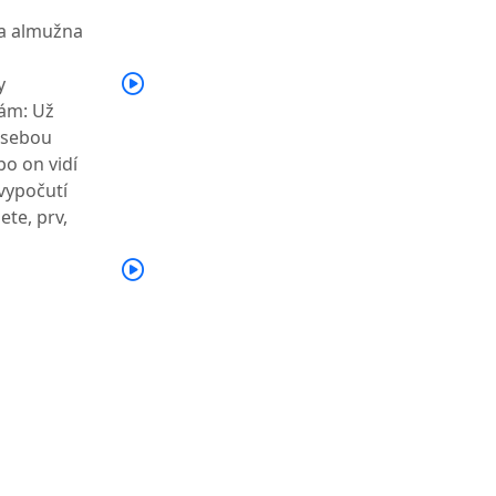
ja almužna
y
vám: Už
a sebou
bo on vidí
 vypočutí
ete, prv,