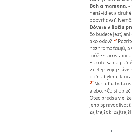
Boh a mamona. -
nenávidieť a druhé
opovrhovať. Nemôž
Dôvera v Božiu pr
čo budete jesť, ani 
26
ako odev?
Pozrit
nezhromažďujú, a vá
môže starosťami pr
Pozrite sa na poľné
v celej svojej sláve
poľnú bylinu, ktorá
31
Nebuďte teda ust
alebo: »Čo si obleč
Otec predsa vie, že
jeho spravodlivosť
zajtrajšok; zajtraj