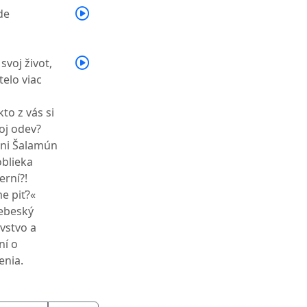
de
voj život,
telo viac
kto z vás si
voj odev?
ani Šalamún
oblieka
erní?!
e piť?«
ebeský
ovstvo a
ní o
enia.