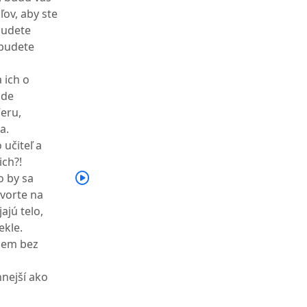
ľov, aby ste
 budete
 budete
 ich o
ude
eru,
a.
 učiteľ a
ich?!
o by sa
vorte na
ajú telo,
ekle.
 zem bez
nnejší ako