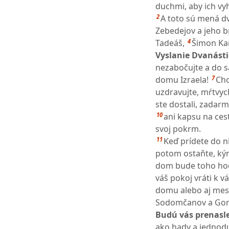
duchmi, aby ich vy
2
A toto sú mená dv
Zebedejov a jeho br
4
Tadeáš,
Šimon Kan
Vyslanie Dvanásti
nezabočujte a do s
7
domu Izraela!
Cho
uzdravujte, mŕtvyc
ste dostali, zadarm
10
ani kapsu na cest
svoj pokrm.
11
Keď prídete do n
potom ostaňte, kým
dom bude toho hod
váš pokoj vráti k v
domu alebo aj mest
Sodomčanov a Gom
Budú vás prenasle
ako hady a jednodu