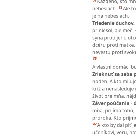
32
Každého, kto mňa
33
nebesiach.
Ale t
je na nebesiach.
Triedenie duchov.
priniesol, ale meč.
syna proti jeho otc
dcéru proti matke,
nevestu proti svok
36
A vlastní domáci b
Zrieknuť sa seba p
hoden. A kto miluj
kríž a nenasleduje
život pre mňa, náj
Záver poúčania - 
mňa, prijíma toho, 
proroka. Kto prijm
42
A kto by dal piť
učeníkovi, veru, h