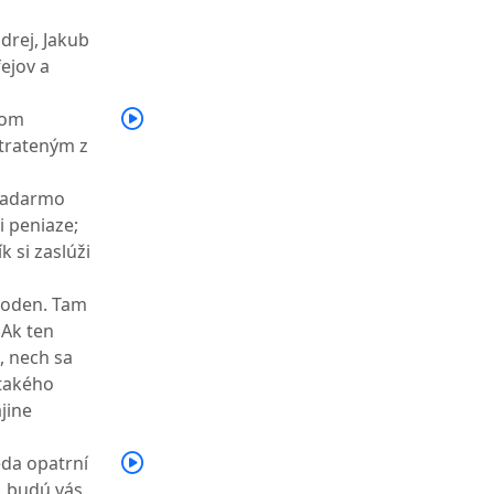
drej, Jakub
ejov a
nom
strateným z
 Zadarmo
i peniaze;
k si zaslúži
 hoden. Tam
Ak ten
, nech sa
 takého
jine
eda opatrní
, budú vás