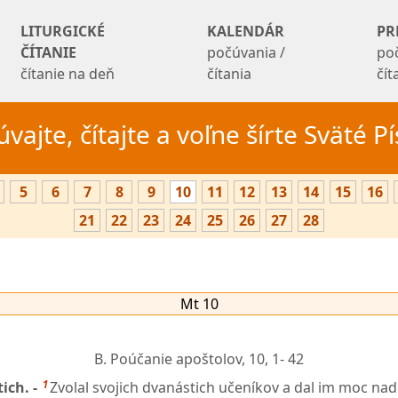
LITURGICKÉ
KALENDÁR
PR
ČÍTANIE
počúvania /
po
čítanie na deň
čítania
čí
vajte, čítajte a voľne šírte Sväté 
5
6
7
8
9
10
11
12
13
14
15
16
21
22
23
24
25
26
27
28
Mt 10
B. Poúčanie apoštolov,
10, 1- 42
1
ich. -
Zvolal svojich dvanástich učeníkov a dal im moc nad