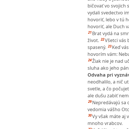
bičovať vo svojich
vydali svedectvo i
hovoriť, lebo v tú
hovoriť, ale Duch 
21
Brat vydá na smrť
22
život.
Všetci vás
23
spasený.
Keď vás
hovorím vám: Nebud
24
Žiak nie je nad u
sluha ako jeho pán
Odvaha pri vyznáv
neodhalilo, a nič 
svetle, a čo počuje
ale dušu zabiť nemô
29
Nepredávajú sa d
vedomia vášho Otc
30
Vy však máte aj v
mnoho vrabcov.