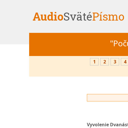
Audio
Sväté
Písmo
"Počú
1
2
3
4
Vyvolenie Dvanást