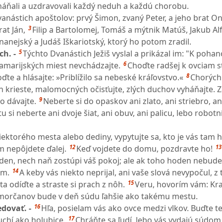
háňali a uzdravovali každý neduh a každú chorobu.
anástich apoštolov: prvý Šimon, zvaný Peter, a jeho brat On
3
at Ján,
Filip a Bartolomej, Tomáš a mýtnik Matúš, Jakub Alf
anejský a Judáš Iškariotský, ktorý ho potom zradil.
5
ch. -
Týchto Dvanástich Ježiš vyslal a prikázal im: "K poha
6
amarijských miest nevchádzajte.
Choďte radšej k ovciam 
8
ďte a hlásajte: »Priblížilo sa nebeské kráľovstvo.«
Chorých
h krieste, malomocných očisťujte, zlých duchov vyháňajte.
9
o dávajte.
Neberte si do opaskov ani zlato, ani striebro, an
u si neberte ani dvoje šiat, ani obuv, ani palicu, lebo robotní
iektorého mesta alebo dediny, vypytujte sa, kto je vás tam
12
13
 nepôjdete ďalej.
Keď vojdete do domu, pozdravte ho!
en, nech naň zostúpi váš pokoj; ale ak toho hoden nebude
14
ám.
A keby vás niekto neprijal, ani vaše slová nevypočul, z
15
a odíďte a straste si prach z nôh.
Veru, hovorím vám: Kra
orčanov bude v deň súdu ľahšie ako takému mestu.
16
dovať. -
Hľa, posielam vás ako ovce medzi vlkov. Buďte t
17
chí ako holubice.
Chráňte sa ľudí, lebo vás vydajú súdom