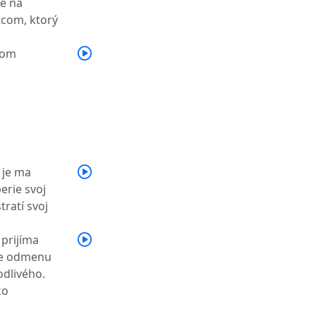
je na
tcom, ktorý
som
 je ma
erie svoj
tratí svoj
 prijíma
ne odmenu
dlivého.
ko