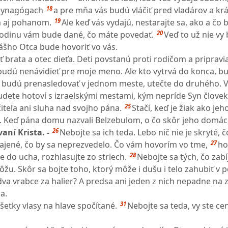
18
 synagógach
a pre mňa vás budú vláčiť pred vladárov a krá
19
m aj pohanom.
Ale keď vás vydajú, nestarajte sa, ako a čo
20
 hodinu vám bude dané, čo máte povedať.
Veď to už nie vy
vášho Otca bude hovoriť vo vás.
 brata a otec dieťa. Deti povstanú proti rodičom a pripravia
 budú nenávidieť pre moje meno. Ale kto vytrvá do konca, b
 budú prenasledovať v jednom meste, utečte do druhého. V
ete hotoví s izraelskými mestami, kým nepríde Syn človek
25
čiteľa ani sluha nad svojho pána.
Stačí, keď je žiak ako jeho
. Keď pána domu nazvali Belzebulom, o čo skôr jeho domác
26
aní Krista. -
Nebojte sa ich teda. Lebo nič nie je skryté, č
27
utajené, čo by sa neprezvedelo. Čo vám hovorím vo tme,
ho
28
te do ucha, rozhlasujte zo striech.
Nebojte sa tých, čo zabíj
žu. Skôr sa bojte toho, ktorý môže i dušu i telo zahubiť v p
va vrabce za halier? A predsa ani jeden z nich nepadne na
a.
31
šetky vlasy na hlave spočítané.
Nebojte sa teda, vy ste ce