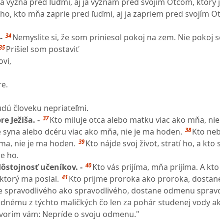
 vyzná pred ľuďmi, aj ja vyznám pred svojím Otcom, ktorý 
oho, kto mňa zaprie pred ľuďmi, aj ja zapriem pred svojím O
34
 -
Nemyslite si, že som priniesol pokoj na zem. Nie pokoj 
35
Prišiel som postaviť
ovi,
re.
udú človeku nepriateľmi.
37
re Ježiša. -
Kto miluje otca alebo matku viac ako mňa, nie
38
e syna alebo dcéru viac ako mňa, nie je ma hoden.
Kto neb
39
 ma, nie je ma hoden.
Kto nájde svoj život, stratí ho, a kto s
de ho.
40
dôstojnosť učeníkov. -
Kto vás prijíma, mňa prijíma. A kto
41
ktorý ma poslal.
Kto prijme proroka ako proroka, dosta
e spravodlivého ako spravodlivého, dostane odmenu spravo
 jednému z týchto maličkých čo len za pohár studenej vody a
ovorím vám: Nepríde o svoju odmenu."