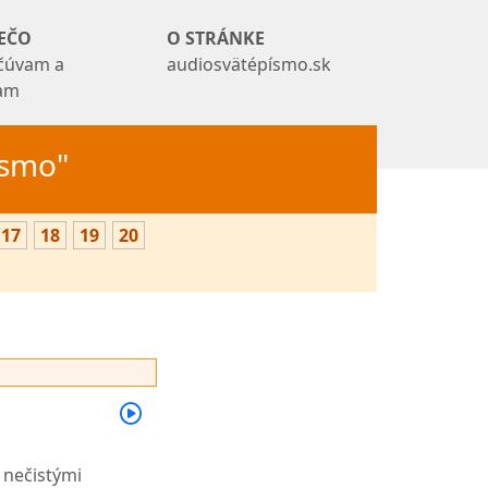
EČO
O STRÁNKE
čúvam a
audiosvätépísmo.sk
tam
Písmo"
17
18
19
20
 nečistými