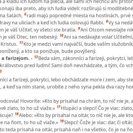
 kladú ich ľuďom na plecia, ale sami ich nechcú ani prst
konajú iba preto, aby ich ľudia videli: rozširujú si modliteb
6
 na šatách,
radi majú popredné miesta na hostinách, prvé s
8
ravy na uliciach a keď ich ľudia oslovujú Rabbi.
Vy sa nedáv
9
n je váš Učiteľ, vy všetci ste bratia.
Ani Otcom nevolajte ni
10
n je váš Otec, ten nebeský.
Ani sa nedávajte volať Učiteľmi,
11
 Kristus.
Kto je medzi vami najväčší, bude vaším služobní
ponížený, a kto sa ponižuje, bude povýšený.
13
a farizejom. -
Beda vám, zákonníci a farizeji, pokrytci, le
kráľovstvo pred ľuďmi! Sami doň nevchádzate, a tým, čo vc
4)
ci a farizeji, pokrytci, lebo obchádzate more i zem, aby ste 
 a keď sa ním stane, urobíte z neho syna pekla dva razy ho
odcovia! Hovoríte: »Kto by prisahal na chrám, to nič nie je, 
17
é zlato, to ho už viaže.«
Hlupáci a slepci! Čo je viac: zlato
18
äcuje?
Alebo: »Kto by prisahal na oltár, to nič nie je, ale kt
19
 je na ňom, to ho už viaže.«
Slepci! Čože je viac: dar, či oltár
to teda prisahá na oltár, prisahá naň i na všetko, čo je na ň