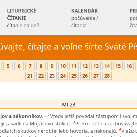
LITURGICKÉ
KALENDÁR
PR
ČÍTANIE
počúvania /
po
čítanie na deň
čítania
čí
vajte, čítajte a voľne šírte Sväté 
5
6
7
8
9
10
11
12
13
14
15
16
21
22
23
24
25
26
27
28
Mt 23
1
ejov a zákonníkov. -
Vtedy Ježiš povedal zástupom i svoji
3
eji zasadli na Mojžišovu stolicu.
Preto robte a zachovávajte
4
odľa ich skutkov nerobte: lebo hovoria, a nekonajú.
Viažu 