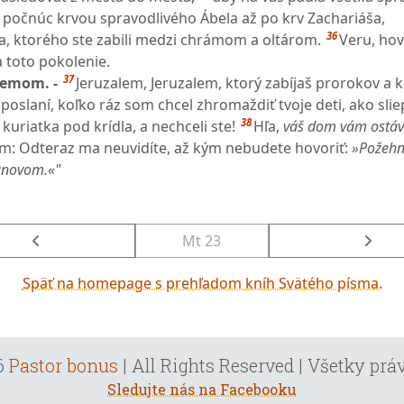
i, počnúc krvou spravodlivého Ábela až po krv Zachariáša,
36
, ktorého ste zabili medzi chrámom a oltárom.
Veru, ho
 toto pokolenie.
37
lemom. -
Jeruzalem, Jeruzalem, ktorý zabíjaš prorokov a
e poslaní, koľko ráz som chcel zhromaždiť tvoje deti, ako sli
38
uriatka pod krídla, a nechceli ste!
Hľa,
váš dom vám ostáv
m: Odteraz ma neuvidíte, až kým nebudete hovoriť:
»Požehn
ánovom.«"
Mt 23
Späť na homepage s prehľadom kníh Svätého písma.
6
Pastor bonus
| All Rights Reserved | Všetky pr
Sledujte nás na Facebooku