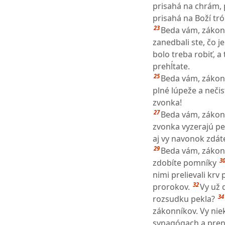
prisahá na chrám, 
prisahá na Boží tró
23
Beda vám, zákonní
zanedbali ste, čo j
bolo treba robiť, 
prehĺtate.
25
Beda vám, zákonní
plné lúpeže a nečis
zvonka!
27
Beda vám, zákonn
zvonka vyzerajú pek
aj vy navonok zdáte
29
Beda vám, zákonn
3
zdobíte pomníky
nimi prelievali krv
32
prorokov.
Vy už 
34
rozsudku pekla?
zákonníkov. Vy niek
synagógach a pren