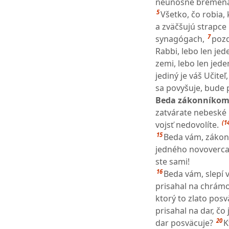
neúnosné bremená a
5
Všetko, čo robia, 
a zväčšujú strapce
7
synagógach,
pozd
Rabbi, lebo len jede
zemi, lebo len jede
jediný je váš Učiteľ,
sa povyšuje, bude 
Beda zákonníkom 
zatvárate nebeské 
(1
vojsť nedovolíte.
15
Beda vám, zákonní
jedného novoverca,
ste sami!
16
Beda vám, slepí v
prisahal na chrámov
ktorý to zlato posv
prisahal na dar, čo
20
dar posväcuje?
K