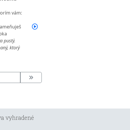
vorím vám:
 kameňuješ
epka
a pustý.
aný, ktorý
áva vyhradené