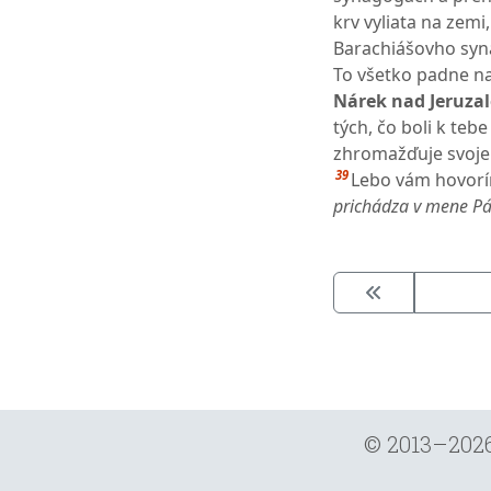
krv vyliata na zem
Barachiášovho syna
To všetko padne na
Nárek nad Jeruza
tých, čo boli k teb
zhromažďuje svoje k
39
Lebo vám hovorí
prichádza v mene P
© 2013–202