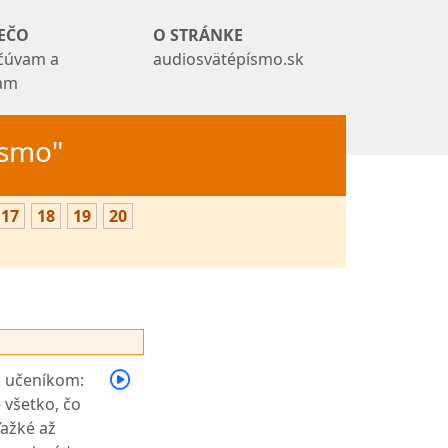
EČO
O STRÁNKE
čúvam a
audiosvätépísmo.sk
tam
Písmo"
17
18
19
20
m učeníkom:
 všetko, čo
ťažké až