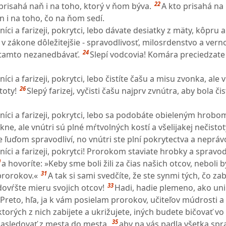
22
prisahá naň i na toho, ktorý v ňom býva.
A kto prisahá na
n i na toho, čo na ňom sedí.
ci a farizeji, pokrytci, lebo dávate desiatky z mäty, kôpru a
e v zákone dôležitejšie - spravodlivosť, milosrdenstvo a vern
24
a tamto nezanedbávať.
Slepí vodcovia! Komára preciedzate
ci a farizeji, pokrytci, lebo čistíte čašu a misu zvonka, ale 
26
toty!
Slepý farizej, vyčisti čašu najprv zvnútra, aby bola čis
íci a farizeji, pokrytci, lebo sa podobáte obieleným hrobo
ne, ale vnútri sú plné mŕtvolných kostí a všelijakej nečistot
 ľuďom spravodliví, no vnútri ste plní pokrytectva a neprávo
íci a farizeji, pokrytci! Prorokom staviate hrobky a spravo
0
a hovoríte: »Keby sme boli žili za čias našich otcov, neboli 
31
 prorokov.«
A tak si sami svedčíte, že ste synmi tých, čo zabí
33
dovŕšte mieru svojich otcov!
Hadi, hadie plemeno, ako un
Preto, hľa, ja k vám posielam prorokov, učiteľov múdrosti a
torých z nich zabijete a ukrižujete, iných budete bičovať vo
35
asledovať z mesta do mesta,
aby na vás padla všetka spr