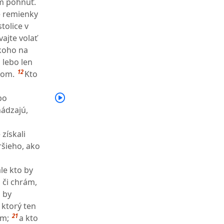
om pohnúť.
né remienky
tolice v
ajte volať
koho na
 lebo len
12
kom.
Kto
bo
hádzajú,
získali
ršieho, ako
ale kto by
, či chrám,
o by
, ktorý ten
21
om;
a kto