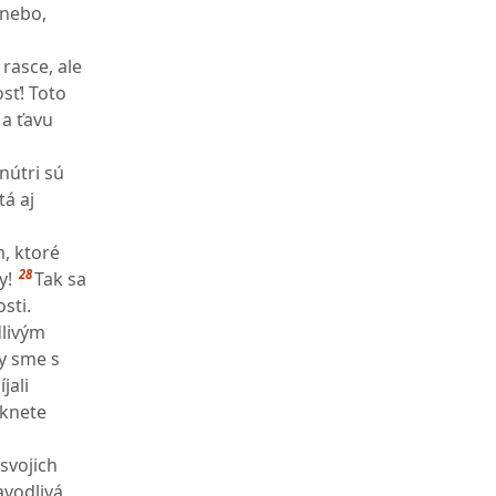
 nebo,
 rasce, ale
osť! Toto
 a ťavu
vnútri sú
tá aj
m, ktoré
28
y!
Tak sa
sti.
dlivým
by sme s
jali
iknete
 svojich
avodlivá