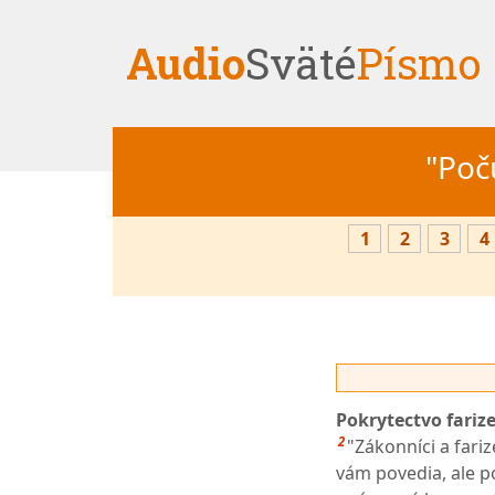
Audio
Sväté
Písmo
"Počú
1
2
3
4
Pokrytectvo fariz
2
"Zákonníci a fariz
vám povedia, ale p