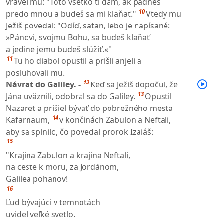
vravel mu: "Toto všetko ti dám, ak padneš
10
predo mnou a budeš sa mi klaňať."
Vtedy mu
Ježiš povedal: "Odíď, satan, lebo je napísané:
»Pánovi, svojmu Bohu, sa budeš klaňať
a jedine jemu budeš slúžiť.«"
11
Tu ho diabol opustil a prišli anjeli a
posluhovali mu.
12
Návrat do Galiley. -
Keď sa Ježiš dopočul, že
13
Jána uväznili, odobral sa do Galiley.
Opustil
Nazaret a prišiel bývať do pobrežného mesta
14
Kafarnaum,
v končinách Zabulon a Neftali,
aby sa splnilo, čo povedal prorok Izaiáš:
15
"Krajina Zabulon a krajina Neftali,
na ceste k moru, za Jordánom,
Galilea pohanov!
16
Ľud bývajúci v temnotách
uvidel veľké svetlo.