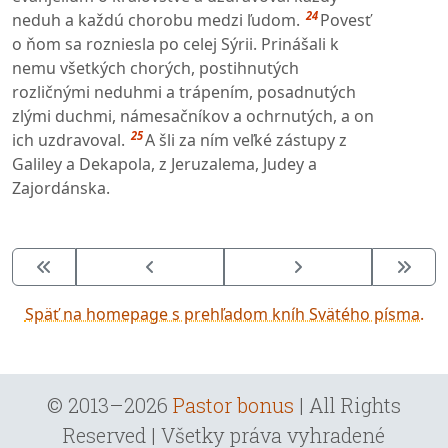
24
neduh a každú chorobu medzi ľudom.
Povesť
o ňom sa rozniesla po celej Sýrii. Prinášali k
nemu všetkých chorých, postihnutých
rozličnými neduhmi a trápením, posadnutých
zlými duchmi, námesačníkov a ochrnutých, a on
25
ich uzdravoval.
A šli za ním veľké zástupy z
Galiley a Dekapola, z Jeruzalema, Judey a
Zajordánska.
Späť na homepage s prehľadom kníh Svätého písma.
© 2013–2026
Pastor bonus
| All Rights
Reserved | Všetky práva vyhradené