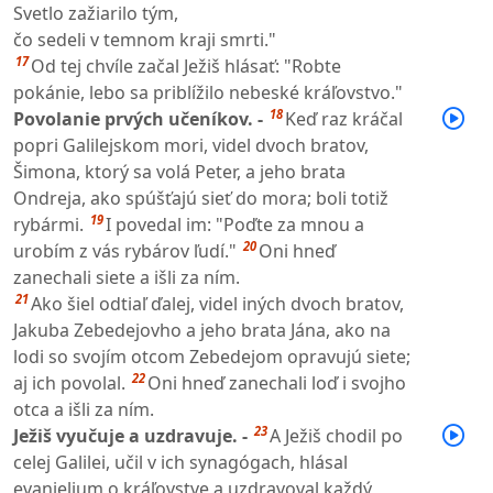
Svetlo zažiarilo tým,
čo sedeli v temnom kraji smrti."
17
Od tej chvíle začal Ježiš hlásať: "Robte
pokánie, lebo sa priblížilo nebeské kráľovstvo."
18
Povolanie prvých učeníkov. -
Keď raz kráčal
popri Galilejskom mori, videl dvoch bratov,
Šimona, ktorý sa volá Peter, a jeho brata
Ondreja, ako spúšťajú sieť do mora; boli totiž
19
rybármi.
I povedal im: "Poďte za mnou a
20
urobím z vás rybárov ľudí."
Oni hneď
zanechali siete a išli za ním.
21
Ako šiel odtiaľ ďalej, videl iných dvoch bratov,
Jakuba Zebedejovho a jeho brata Jána, ako na
lodi so svojím otcom Zebedejom opravujú siete;
22
aj ich povolal.
Oni hneď zanechali loď i svojho
otca a išli za ním.
23
Ježiš vyučuje a uzdravuje. -
A Ježiš chodil po
celej Galilei, učil v ich synagógach, hlásal
evanjelium o kráľovstve a uzdravoval každý