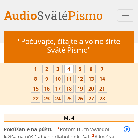
Audio
Sväté
Písmo
"Počúvajte, čítajte a voľne šírte
Sväté Písmo"
1
2
3
4
5
6
7
8
9
10
11
12
13
14
15
16
17
18
19
20
21
22
23
24
25
26
27
28
Mt 4
1
Pokúšanie na púšti. -
Potom Duch vyviedol
2
Ježiša na púšť, aby ho diabol pokúšal.
A keď sa