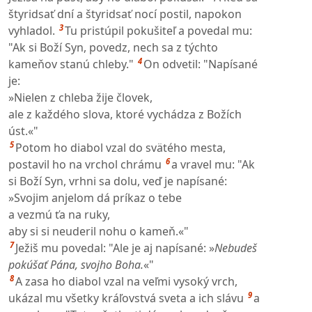
štyridsať dní a štyridsať nocí postil, napokon
3
vyhladol.
Tu pristúpil pokušiteľ a povedal mu:
"Ak si Boží Syn, povedz, nech sa z týchto
4
kameňov stanú chleby."
On odvetil: "Napísané
je:
»Nielen z chleba žije človek,
ale z každého slova, ktoré vychádza z Božích
úst.«"
5
Potom ho diabol vzal do svätého mesta,
6
postavil ho na vrchol chrámu
a vravel mu: "Ak
si Boží Syn, vrhni sa dolu, veď je napísané:
»Svojim anjelom dá príkaz o tebe
a vezmú ťa na ruky,
aby si si neuderil nohu o kameň.«"
7
Ježiš mu povedal: "Ale je aj napísané: »
Nebudeš
pokúšať Pána, svojho Boha.
«"
8
A zasa ho diabol vzal na veľmi vysoký vrch,
9
ukázal mu všetky kráľovstvá sveta a ich slávu
a