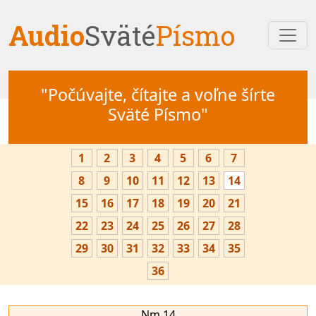
Audio
Sväté
Písmo
"Počúvajte, čítajte a voľne šírte
Sväté Písmo"
1
2
3
4
5
6
7
8
9
10
11
12
13
14
15
16
17
18
19
20
21
22
23
24
25
26
27
28
29
30
31
32
33
34
35
36
Nm 14