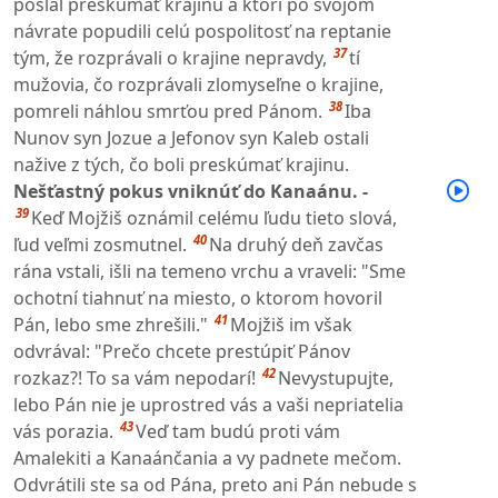
poslal preskúmať krajinu a ktorí po svojom
návrate popudili celú pospolitosť na reptanie
37
tým, že rozprávali o krajine nepravdy,
tí
mužovia, čo rozprávali zlomyseľne o krajine,
38
pomreli náhlou smrťou pred Pánom.
Iba
Nunov syn Jozue a Jefonov syn Kaleb ostali
nažive z tých, čo boli preskúmať krajinu.
Nešťastný pokus vniknúť do Kanaánu. -
39
Keď Mojžiš oznámil celému ľudu tieto slová,
40
ľud veľmi zosmutnel.
Na druhý deň zavčas
rána vstali, išli na temeno vrchu a vraveli: "Sme
ochotní tiahnuť na miesto, o ktorom hovoril
41
Pán, lebo sme zhrešili."
Mojžiš im však
odvrával: "Prečo chcete prestúpiť Pánov
42
rozkaz?! To sa vám nepodarí!
Nevystupujte,
lebo Pán nie je uprostred vás a vaši nepriatelia
43
vás porazia.
Veď tam budú proti vám
Amalekiti a Kanaánčania a vy padnete mečom.
Odvrátili ste sa od Pána, preto ani Pán nebude s