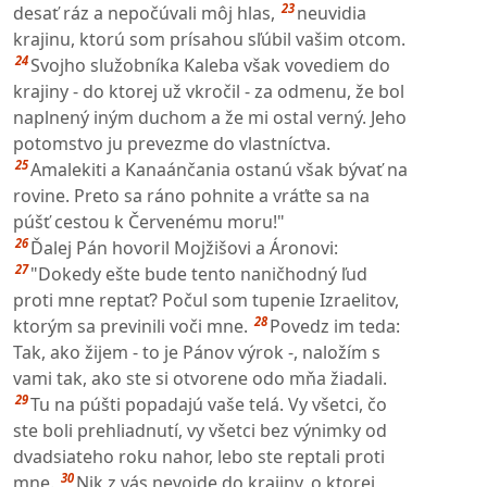
23
desať ráz a nepočúvali môj hlas,
neuvidia
krajinu, ktorú som prísahou sľúbil vašim otcom.
24
Svojho služobníka Kaleba však vovediem do
krajiny - do ktorej už vkročil - za odmenu, že bol
naplnený iným duchom a že mi ostal verný. Jeho
potomstvo ju prevezme do vlastníctva.
25
Amalekiti a Kanaánčania ostanú však bývať na
rovine. Preto sa ráno pohnite a vráťte sa na
púšť cestou k Červenému moru!"
26
Ďalej Pán hovoril Mojžišovi a Áronovi:
27
"Dokedy ešte bude tento naničhodný ľud
proti mne reptať? Počul som tupenie Izraelitov,
28
ktorým sa previnili voči mne.
Povedz im teda:
Tak, ako žijem - to je Pánov výrok -, naložím s
vami tak, ako ste si otvorene odo mňa žiadali.
29
Tu na púšti popadajú vaše telá. Vy všetci, čo
ste boli prehliadnutí, vy všetci bez výnimky od
dvadsiateho roku nahor, lebo ste reptali proti
30
mne.
Nik z vás nevojde do krajiny, o ktorej