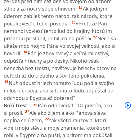
že ideš pred ním cez deň vo svojom oblačnom
15
stĺpe a za noci v stĺpe ohnivom.
Ak jedným
úderom zabiješ tento národ, tak národy, ktoré
16
počuli zvesť o tebe, povedia:
»Pretože Pán
nemohol voviesť tento ľud do krajiny, ktorú im
17
prísahou prisľúbil, pobil ich na púšti!«
Nech sa
ukáže moc môjho Pána vo svojej veľkosti, ako si
18
hovoril:
Pán je zhovievavý a veľmi milostivý,
odpúšťa hriechy a poklesky. Nikoho však
nenechá bez trestu, navštevuje hriechy otcov na
deťoch až do tretieho a štvrtého pokolenia.
19
Nuž odpusť hriech tomuto ľudu podľa svojho
milosrdenstva, ako si tomuto ľudu odpúšťal od
odchodu z Egypta až doteraz!"
20
Boží trest. -
Pán odpovedal: "Odpustím, ako
21
si prosil.
Ale ako žijem a ako Pánova sláva
22
napĺňa celú zem,
tak všetci mužovia, ktorí
videli moju slávu a moje znamenia, ktoré som
robil v Egypte a na púšti, a pritom ma pokúšali