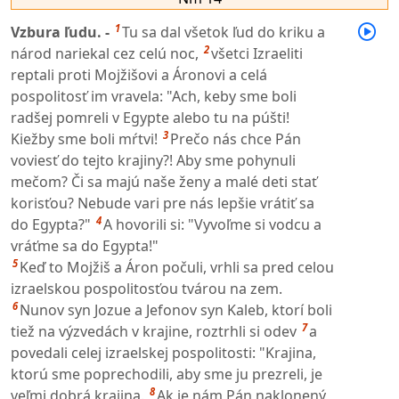
1
Vzbura ľudu. -
Tu sa dal všetok ľud do kriku a
2
národ nariekal cez celú noc,
všetci Izraeliti
reptali proti Mojžišovi a Áronovi a celá
pospolitosť im vravela: "Ach, keby sme boli
radšej pomreli v Egypte alebo tu na púšti!
3
Kiežby sme boli mŕtvi!
Prečo nás chce Pán
voviesť do tejto krajiny?! Aby sme pohynuli
mečom? Či sa majú naše ženy a malé deti stať
korisťou? Nebude vari pre nás lepšie vrátiť sa
4
do Egypta?"
A hovorili si: "Vyvoľme si vodcu a
vráťme sa do Egypta!"
5
Keď to Mojžiš a Áron počuli, vrhli sa pred celou
izraelskou pospolitosťou tvárou na zem.
6
Nunov syn Jozue a Jefonov syn Kaleb, ktorí boli
7
tiež na výzvedách v krajine, roztrhli si odev
a
povedali celej izraelskej pospolitosti: "Krajina,
ktorú sme poprechodili, aby sme ju prezreli, je
8
veľmi dobrá krajina.
Ak je nám Pán naklonený,