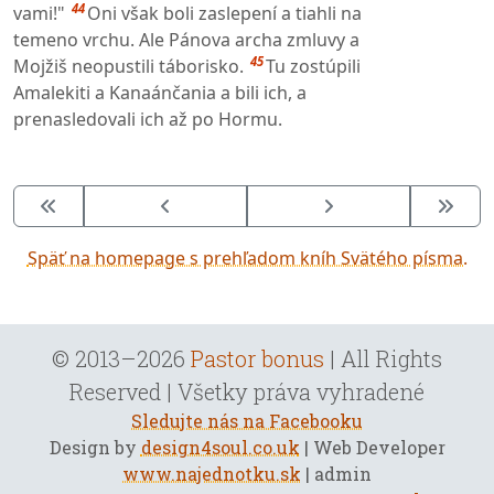
44
vami!"
Oni však boli zaslepení a tiahli na
temeno vrchu. Ale Pánova archa zmluvy a
45
Mojžiš neopustili táborisko.
Tu zostúpili
Amalekiti a Kanaánčania a bili ich, a
prenasledovali ich až po Hormu.
Späť na homepage s prehľadom kníh Svätého písma.
© 2013–2026
Pastor bonus
| All Rights
Reserved | Všetky práva vyhradené
Sledujte nás na Facebooku
Design by
design4soul.co.uk
| Web Developer
www.najednotku.sk
| admin