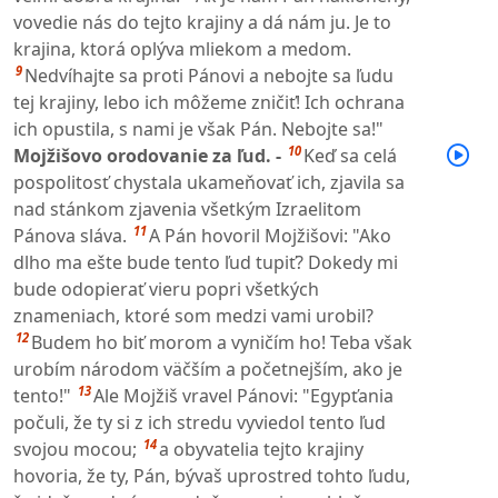
vovedie nás do tejto krajiny a dá nám ju. Je to
krajina, ktorá oplýva mliekom a medom.
9
Nedvíhajte sa proti Pánovi a nebojte sa ľudu
tej krajiny, lebo ich môžeme zničiť! Ich ochrana
ich opustila, s nami je však Pán. Nebojte sa!"
10
Mojžišovo orodovanie za ľud. -
Keď sa celá
pospolitosť chystala ukameňovať ich, zjavila sa
nad stánkom zjavenia všetkým Izraelitom
11
Pánova sláva.
A Pán hovoril Mojžišovi: "Ako
dlho ma ešte bude tento ľud tupiť? Dokedy mi
bude odopierať vieru popri všetkých
znameniach, ktoré som medzi vami urobil?
12
Budem ho biť morom a vyničím ho! Teba však
urobím národom väčším a početnejším, ako je
13
tento!"
Ale Mojžiš vravel Pánovi: "Egypťania
počuli, že ty si z ich stredu vyviedol tento ľud
14
svojou mocou;
a obyvatelia tejto krajiny
hovoria, že ty, Pán, bývaš uprostred tohto ľudu,