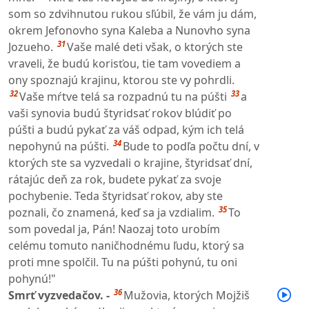
som so zdvihnutou rukou sľúbil, že vám ju dám,
okrem Jefonovho syna Kaleba a Nunovho syna
31
Jozueho.
Vaše malé deti však, o ktorých ste
vraveli, že budú korisťou, tie tam vovediem a
ony spoznajú krajinu, ktorou ste vy pohrdli.
32
33
Vaše mŕtve telá sa rozpadnú tu na púšti
a
vaši synovia budú štyridsať rokov blúdiť po
púšti a budú pykať za váš odpad, kým ich telá
34
nepohynú na púšti.
Bude to podľa počtu dní, v
ktorých ste sa vyzvedali o krajine, štyridsať dní,
rátajúc deň za rok, budete pykať za svoje
pochybenie. Teda štyridsať rokov, aby ste
35
poznali, čo znamená, keď sa ja vzdialim.
To
som povedal ja, Pán! Naozaj toto urobím
celému tomuto naničhodnému ľudu, ktorý sa
proti mne spolčil. Tu na púšti pohynú, tu oni
pohynú!"
36
Smrť vyzvedačov. -
Mužovia, ktorých Mojžiš