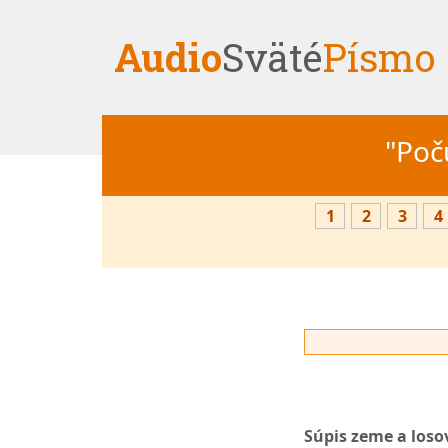
Audio
Sväté
Písmo
"Počú
1
2
3
4
Súpis zeme a losov