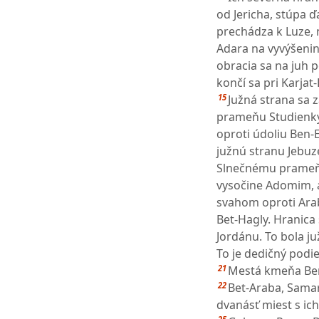
od Jericha, stúpa ď
prechádza k Luze, n
Adara na vyvýšenin
obracia sa na juh 
končí sa pri Karjat
15
Južná strana sa z
prameňu Studienky
oproti údoliu Ben-
južnú stranu Jebuz
Slnečnému prameň
vysočine Adomim, a
svahom oproti Arab
Bet-Hagly. Hranica
Jordánu. To bola ju
To je dedičný podi
21
Mestá kmeňa Benj
22
Bet-Araba, Samar
dvanásť miest s ic