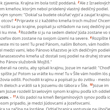
2
k zjavenia. Krajina im bola totiž poddaná.
Ale z Izraelovýc
em kmeňov, ktorým nebol pridelený vlastný dedičný podiel.
lovým synom: "Dokiaľ sa budete okúňať vyjsť a zaujať krajin
4
h otcov?
Pripravte si z každého kmeňa troch mužov! Chcem 
 rozišli sa po krajine, popísali ju vzhľadom na svoj dedičný po
5
li ku mne.
Rozdeľte si ju na sedem dielov! Júda zostane vo
6
Jozefov dom zostane na svojom území na severe.
Rozpíšte 
ineste mi to sem! Tu pred Pánom, naším Bohom, vám hodím 
l medzi vami, lebo Pánovo kňazstvo je ich dedičným podie
anassesovho kmeňa už dostali svoj podiel na druhej strane
 ho Pánov služobník Mojžiš."
erali na cestu, aby spísali krajinu, Jozue im nariadil: "Choď
 spíšte ju! Potom sa vráťte ku mne! Tu v Šíle vám hodím lós
ovia odišli. Pochodili krajinu a popísali ju do zvitku - mesto
10
 dieloch a vrátili sa k Jozuemu do tábora v Šíle.
Jozue im 
am Jozue rozdelil Izraelovým synom krajinu podľa ich oddiel
11
cov. -
A lós padol na kmeň Benjamínových synov podľa ic
ósom pripadlo, je medzi Júdovcami a Jozefovcami.
ica sa začína na Jordáne. Odtiaľ hranica vystupuje na úboči