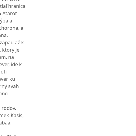
iaľ hranica
o Atarot-
hýba a
ethorona, a
ana.
 západ až k
 ktorý je
om, na
ver, ide k
oti
ever ku
rný svah
onci
 rodov.
mek-Kasis,
abaa: