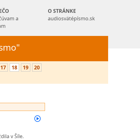
EČO
O STRÁNKE
čúvam a
audiosvätépísmo.sk
tam
Písmo"
17
18
19
20
ila v Šíle.