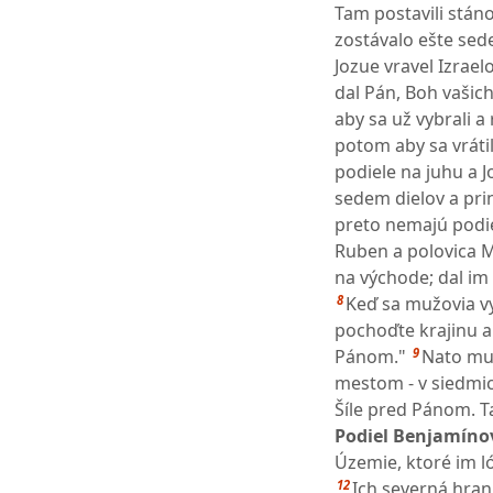
Tam postavili stáno
zostávalo ešte sed
Jozue vravel Izrae
dal Pán, Boh vašic
aby sa už vybrali a
potom aby sa vráti
podiele na juhu a 
sedem dielov a pr
preto nemajú podie
Ruben a polovica M
na východe; dal im
8
Keď sa mužovia vyb
pochoďte krajinu a
9
Pánom."
Nato muž
mestom - v siedmich
Šíle pred Pánom. T
Podiel Benjamínov
Územie, ktoré im l
12
Ich severná hran