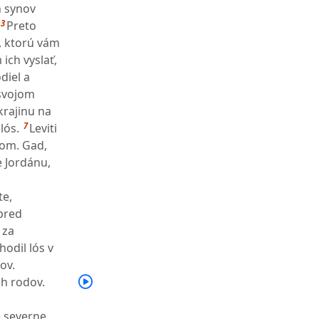
h synov
3
Preto
u, ktorú vám
ich vyslať,
diel a
 svojom
krajinu na
7
lós.
Leviti
lom. Gad,
 Jordánu,
te,
 pred
 za
hodil lós v
ov.
h rodov.
e severne