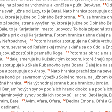
13
alej na západ na vrchovinu a končí sa v púšti Bet-Aven.
Odt
a svah južne od Luzy, to je Betel. Nato hranica zostupuje d
14
u, ktorá je južne od Dolného Bethorona.
Tu sa hranica o
po západnej strane vyvýšeniny, ktorá je južne od Dolného B
-Bále, to je Karjatiarim, mesto Júdovcov. To bola západná str
ačína pri okraji Karjatiarima. Potom hranica tiahne ďalej na
16
 Neftoachovej.
Potom hranica zostupuje na úpätie vrchu,
Enom, severne od Refaimskej roviny, skláňa sa do údolia En
17
ejcov, až zostúpi k prameňu Rogel.
Potom sa obracia na se
18
u,
ďalej smeruje ku Kužeľovitým kopcom, ktoré čnejú opr
 zostupuje ku Skale Rubenovho syna Boena. Ďalej ide na s
19
e a zostupuje do Araby.
Nato hranica prechádza na seve
 sa končí pri severnom výbežku Soľného mora, na južnom k
20
žná hranica.
Na východnej strane bude hranicou Jordán.
el Benjamínových synov podľa ich hraníc dookola a podľa ich
amínových synov podľa ich rodov sú: Jericho, Bet-Hagla, E
23
24
aim, Betel,
Avim, Afara, Ofera,
Dedina Emona, Ofni a G
h dedinami.