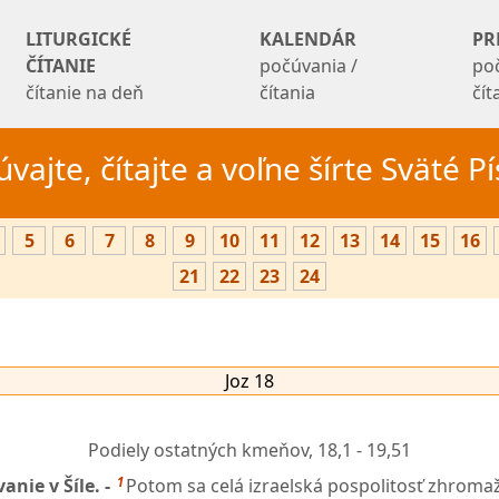
LITURGICKÉ
KALENDÁR
PR
ČÍTANIE
počúvania /
po
čítanie na deň
čítania
čí
vajte, čítajte a voľne šírte Sväté 
5
6
7
8
9
10
11
12
13
14
15
16
21
22
23
24
Joz 18
Podiely ostatných kmeňov,
18,1 - 19,51
1
anie v Šíle. -
Potom sa celá izraelská pospolitosť zhromažd