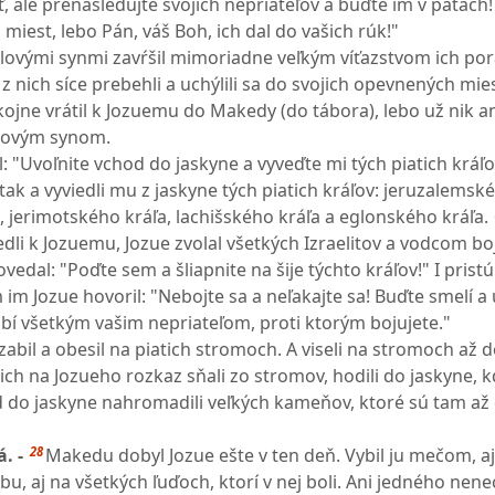
, ale prenasledujte svojich nepriateľov a buďte im v pätách
h miest, lebo Pán, váš Boh, ich dal do vašich rúk!"
elovými synmi zavŕšil mimoriadne veľkým víťazstvom ich por
 z nich síce prebehli a uchýlili sa do svojich opevnených mies
kojne vrátil k Jozuemu do Makedy (do tábora), lebo už nik an
elovým synom.
: "Uvoľnite vchod do jaskyne a vyveďte mi tých piatich kráľo
 tak a vyviedli mu z jaskyne tých piatich kráľov: jeruzalemsk
 jerimotského kráľa, lachišského kráľa a eglonského kráľa.
iedli k Jozuemu, Jozue zvolal všetkých Izraelitov a vodcom bo
povedal: "Poďte sem a šliapnite na šije týchto kráľov!" I pristúpi
 im Jozue hovoril: "Nebojte sa a neľakajte sa! Buďte smelí a 
bí všetkým vašim nepriateľom, proti ktorým bojujete."
abil a obesil na piatich stromoch. A viseli na stromoch až d
ich na Jozueho rozkaz sňali zo stromov, hodili do jaskyne, k
od do jaskyne nahromadili veľkých kameňov, ktoré sú tam až
28
á. -
Makedu dobyl Jozue ešte v ten deň. Vybil ju mečom, aj j
tbu, aj na všetkých ľuďoch, ktorí v nej boli. Ani jedného nene