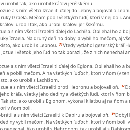
 urobil tak, ako urobil kráľovi jerišskému.
ozue a s ním všetci Izraeliti ďalej do Lebny a bojoval o Lebn
 ruky Izraela. Mečom pobil všetkých ľudí, ktorí v nej boli. An
 kráľovi urobil tak, ako urobil kráľovi jerišskému.
zue a s ním všetci Izraeliti ďalej do Lachiša. Obliehal ho a bo
uky Izraela. Na druhý deň ho dobyl a vybil ho mečom, aj vše
33
akisto, ako urobil s Lebnou.
Vtedy vytiahol gezerský kráľ 
Jozue i všetok jeho ľud ho tak porazil, že z nich nenechal a
ozue a s ním všetci Izraeliti ďalej do Eglona. Obliehali ho a b
eň a pobili mečom. A na všetkých ľuďoch, ktorí v ňom (v ten 
isto, ako urobil s Lachišom.
37
ozue a s ním všetci Izraeliti proti Hebronu a bojovali oň.
Do
jeho kráľa, všetky jeho dediny a všetkých ľudí, ktorí v ňom bo
 Takisto, ako urobil s Eglonom, vykonal kliatbu aj na ňom a 
orí v ňom boli.
39
rátil a s ním všetci Izraeliti k Dabiru a bojoval oň.
Dobyl 
 dediny vybil mečom. Na všetkých ľuďoch, ktorí v ňom boli, 
ho nenechal. Ako urobil s Hebronom, tak urobil aj s Dabirom