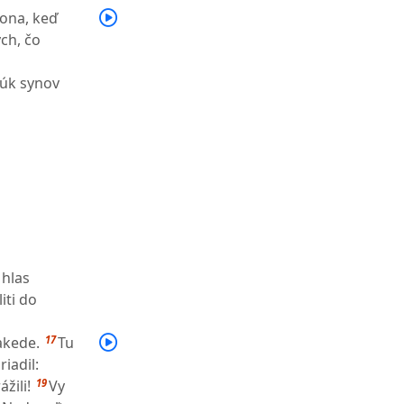
rona, keď
ých, čo
rúk synov
 hlas
iti do
17
Makede.
Tu
riadil:
19
žili!
Vy