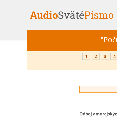
Audio
Sväté
Písmo
"Počú
1
2
3
4
Odboj amorejských