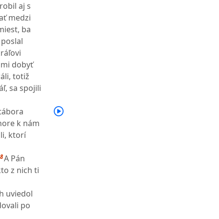
obil aj s
tať medzi
miest, ba
 poslal
ráľovi
 mi dobyť
li, totiž
, sa spojili
tábora
 hore k nám
, ktorí
8
A Pán
o z nich ti
h uviedol
ovali po