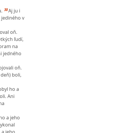
30
u.
Aj ju i
i jediného v
joval oň.
tkých ľudí,
Horam na
ni jedného
ojovali oň.
deň) boli,
byl ho a
li. Ani
na
ho a jeho
vykonal
 a jeho