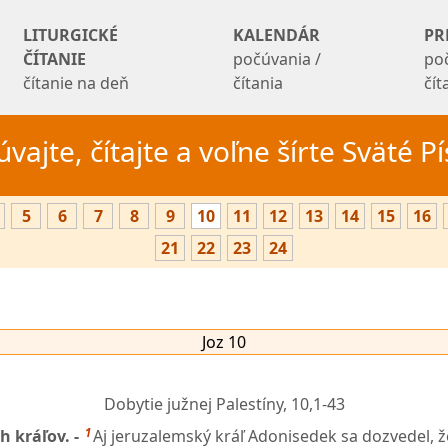
LITURGICKÉ
KALENDÁR
PR
ČÍTANIE
počúvania /
po
čítanie na deň
čítania
čí
vajte, čítajte a voľne šírte Sväté 
5
6
7
8
9
10
11
12
13
14
15
16
21
22
23
24
Joz 10
Dobytie južnej Palestíny,
10,1-43
1
 kráľov. -
Aj jeruzalemský kráľ Adonisedek sa dozvedel, ž