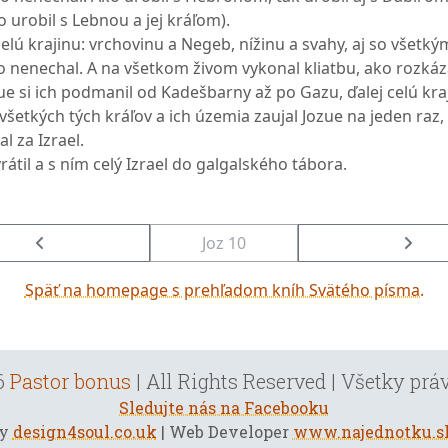
o urobil s Lebnou a jej kráľom).
elú krajinu: vrchovinu a Negeb, nížinu a svahy, aj so všetkým
ho nenechal. A na všetkom živom vykonal kliatbu, ako rozkáz
ue si ich podmanil od Kadešbarny až po Gazu, ďalej celú kr
všetkých tých kráľov a ich územia zaujal Jozue na jeden raz,
l za Izrael.
átil a s ním celý Izrael do galgalského tábora.
Joz 10
Späť na homepage s prehľadom kníh Svätého písma.
6
Pastor bonus
| All Rights Reserved | Všetky pr
Sledujte nás na Facebooku
by
design4soul.co.uk
| Web Developer
www.najednotku.s