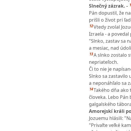
Slnečný zázrak. -
Pán dopustil, že na
prišli o život pri ľa
12
Vtedy zvolal Joz
Izraela - a povedal 
"Slnko, zastav sa
a mesiac, nad údol
13
A slnko zostalo s
nepriateľoch.
Či to nie je napísa
Slnko sa zastavilo
a neponáhľalo sa z
14
Takého dňa ako t
človeka. Lebo Pán b
galgalského tábora
Amorejskí králi po
Jozuemu hlásili: "N
"Privaľte veľké kam