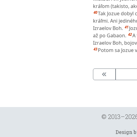
kráľom (takisto, ak
40
Tak Jozue dobyl c
kráľmi. Ani jediné
41
Izraelov Boh.
Joz
42
až po Gabaon.
A 
Izraelov Boh, bojova
43
Potom sa Jozue vr
© 2013–202
Design 