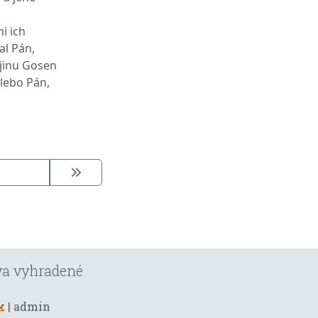
i ich
al Pán,
ajinu Gosen
 lebo Pán,
áva vyhradené
k
| admin