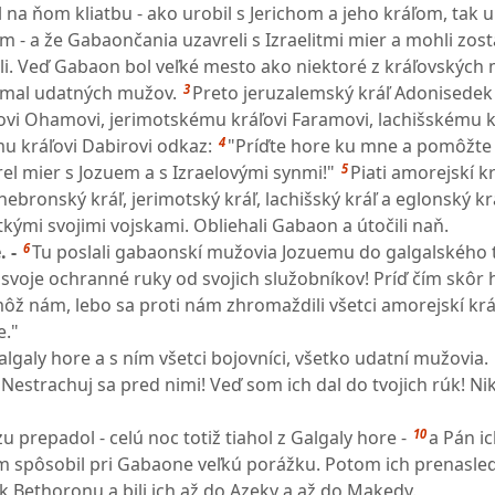
 na ňom kliatbu - ako urobil s Jerichom a jeho kráľom, tak ur
m - a že Gabaončania uzavreli s Izraelitmi mier a mohli zos
áli. Veď Gabaon bol veľké mesto ako niektoré z kráľovských 
3
a mal udatných mužov.
Preto jeruzalemský kráľ Adonisedek
vi Ohamovi, jerimotskému kráľovi Faramovi, lachišskému k
4
u kráľovi Dabirovi odkaz:
"Príďte hore ku mne a pomôžte
5
el mier s Jozuem a s Izraelovými synmi!"
Piati amorejskí krá
ebronský kráľ, jerimotský kráľ, lachišský kráľ a eglonský kráľ
etkými svojimi vojskami. Obliehali Gabaon a útočili naň.
6
. -
Tu poslali gabaonskí mužovia Jozuemu do galgalského 
svoje ochranné ruky od svojich služobníkov! Príď čím skôr
ôž nám, lebo sa proti nám zhromaždili všetci amorejskí králi
e."
algaly hore a s ním všetci bojovníci, všetko udatní mužovia.
estrachuj sa pred nimi! Veď som ich dal do tvojich rúk! Nikt
10
u prepadol - celú noc totiž tiahol z Galgaly hore -
a Pán ic
m spôsobil pri Gabaone veľkú porážku. Potom ich prenasled
k Bethoronu a bili ich až do Azeky a až do Makedy.