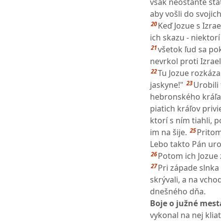
však neostaňte stáť
aby vošli do svojic
20
Keď Jozue s Izra
ich skazu - niektorí
21
všetok ľud sa po
nevrkol proti Izra
22
Tu Jozue rozkázal
23
jaskyne!"
Urobili
hebronského kráľa,
piatich kráľov priv
ktorí s ním tiahli, 
25
im na šije.
Pritom
Lebo takto Pán uro
26
Potom ich Jozue z
27
Pri západe slnka 
skrývali, a na vch
dnešného dňa.
Boje o južné mest
vykonal na nej klia