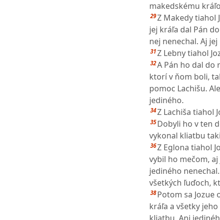
makedskému kráľovi
29
Z Makedy tiahol J
jej kráľa dal Pán do
nej nenechal. Aj jej
31
Z Lebny tiahol Jo
32
A Pán ho dal do r
ktorí v ňom boli, t
pomoc Lachišu. Ale 
jediného.
34
Z Lachiša tiahol J
35
Dobyli ho v ten d
vykonal kliatbu tak
36
Z Eglona tiahol J
vybil ho mečom, aj 
jediného nenechal.
všetkých ľuďoch, kt
38
Potom sa Jozue ob
kráľa a všetky jeho
kliatbu. Ani jediné