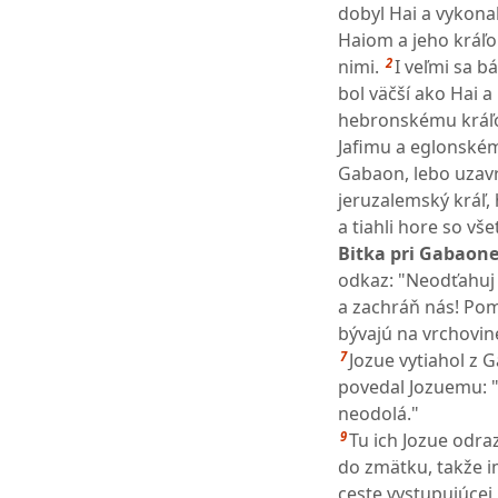
dobyl Hai a vykonal
Haiom a jeho kráľo
2
nimi.
I veľmi sa b
bol väčší ako Hai 
hebronskému kráľo
Jafimu a eglonském
Gabaon, lebo uzavr
jeruzalemský kráľ, h
a tiahli hore so vš
Bitka pri Gabaone
odkaz: "Neodťahuj 
a zachráň nás! Pom
bývajú na vrchovin
7
Jozue vytiahol z G
povedal Jozuemu: "N
neodolá."
9
Tu ich Jozue odraz
do zmätku, takže i
ceste vystupujúcej 