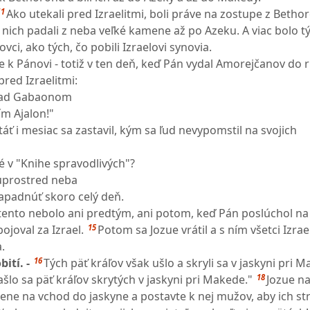
11
Ako utekali pred Izraelitmi, boli práve na zostupe z Betho
 nich padali z neba veľké kamene až po Azeku. A viac bolo t
dovci, ako tých, čo pobili Izraelovi synovia.
ue k Pánovi - totiž v ten deň, keď Pán vydal Amorejčanov do 
pred Izraelitmi:
 nad Gabaonom
ím Ajalon!"
táť i mesiac sa zastavil, kým sa ľud nevypomstil na svojich
né v "Knihe spravodlivých"?
 uprostred neba
apadnúť skoro celý deň.
ento nebolo ani predtým, ani potom, keď Pán poslúchol na
15
ojoval za Izrael.
Potom sa Jozue vrátil a s ním všetci Izrael
.
16
bití. -
Tých päť kráľov však ušlo a skryli sa v jaskyni pri 
18
ašlo sa päť kráľov skrytých v jaskyni pri Makede."
Jozue na
ene na vchod do jaskyne a postavte k nej mužov, aby ich strá