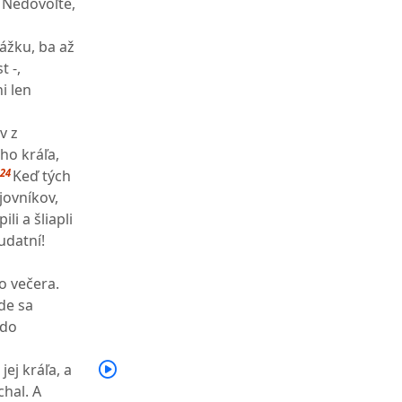
! Nedovoľte,
ážku, ba až
t -,
i len
v z
ého kráľa,
24
Keď tých
jovníkov,
li a šliapli
udatní!
o večera.
de sa
 do
ej kráľa, a
chal. A