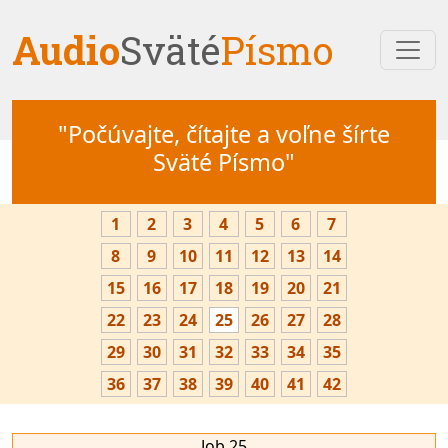
Audio
Sväté
Písmo
"Počúvajte, čítajte a voľne šírte
Sväté Písmo"
1
2
3
4
5
6
7
8
9
10
11
12
13
14
15
16
17
18
19
20
21
22
23
24
25
26
27
28
29
30
31
32
33
34
35
36
37
38
39
40
41
42
Job 25