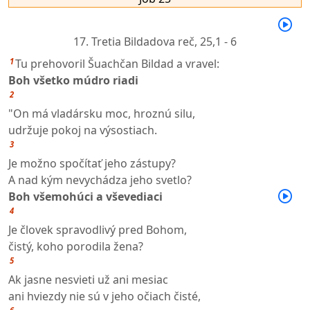
17. Tretia Bildadova reč,
25,1 - 6
1
Tu prehovoril Šuachčan Bildad a vravel:
Boh všetko múdro riadi
2
"On má vladársku moc, hroznú silu,
udržuje pokoj na výsostiach.
3
Je možno spočítať jeho zástupy?
A nad kým nevychádza jeho svetlo?
Boh všemohúci a vševediaci
4
Je človek spravodlivý pred Bohom,
čistý, koho porodila žena?
5
Ak jasne nesvieti už ani mesiac
ani hviezdy nie sú v jeho očiach čisté,