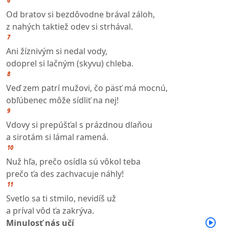
6
Od bratov si bezdôvodne brával záloh,
z nahých taktiež odev si strhával.
7
Ani žíznivým si nedal vody,
odoprel si lačným (skyvu) chleba.
8
Veď zem patrí mužovi, čo päsť má mocnú,
obľúbenec môže sídliť na nej!
9
Vdovy si prepúšťal s prázdnou dlaňou
a sirotám si lámal ramená.
10
Nuž hľa, prečo osídla sú vôkol teba
prečo ťa des zachvacuje náhly!
11
Svetlo sa ti stmilo, nevidíš už
a príval vôd ťa zakrýva.
Minulosť nás učí