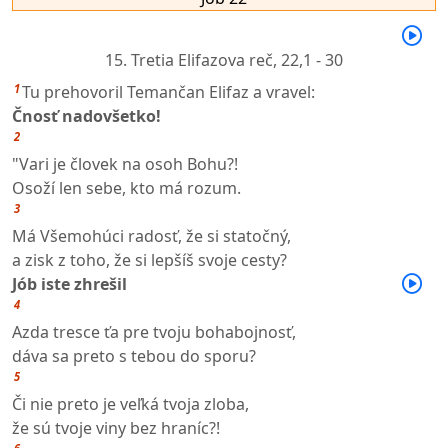
15. Tretia Elifazova reč,
22,1 - 30
1
Tu prehovoril Temančan Elifaz a vravel:
Čnosť nadovšetko!
2
"Vari je človek na osoh Bohu?!
Osoží len sebe, kto má rozum.
3
Má Všemohúci radosť, že si statočný,
a zisk z toho, že si lepšíš svoje cesty?
Jób iste zhrešil
4
Azda tresce ťa pre tvoju bohabojnosť,
dáva sa preto s tebou do sporu?
5
Či nie preto je veľká tvoja zloba,
že sú tvoje viny bez hraníc?!