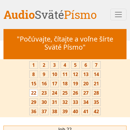
Audio
Sväté
Písmo
"Počúvajte, čítajte a voľne šírte
Sväté Písmo"
1
2
3
4
5
6
7
8
9
10
11
12
13
14
15
16
17
18
19
20
21
22
23
24
25
26
27
28
29
30
31
32
33
34
35
36
37
38
39
40
41
42
Job 22