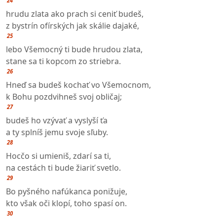
24
hrudu zlata ako prach si ceniť budeš,
z bystrín ofírských jak skálie dajaké,
25
lebo Všemocný ti bude hrudou zlata,
stane sa ti kopcom zo striebra.
26
Hneď sa budeš kochať vo Všemocnom,
k Bohu pozdvihneš svoj obličaj;
27
budeš ho vzývať a vyslyší ťa
a ty splníš jemu svoje sľuby.
28
Hocčo si umieniš, zdarí sa ti,
na cestách ti bude žiariť svetlo.
29
Bo pyšného nafúkanca ponižuje,
kto však oči klopí, toho spasí on.
30