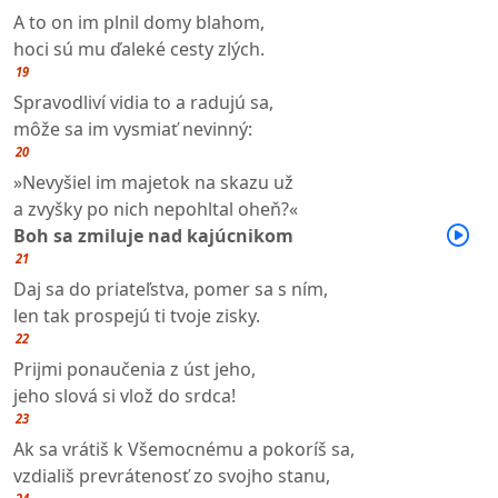
A to on im plnil domy blahom,
hoci sú mu ďaleké cesty zlých.
19
Spravodliví vidia to a radujú sa,
môže sa im vysmiať nevinný:
20
»Nevyšiel im majetok na skazu už
a zvyšky po nich nepohltal oheň?«
Boh sa zmiluje nad kajúcnikom
21
Daj sa do priateľstva, pomer sa s ním,
len tak prospejú ti tvoje zisky.
22
Prijmi ponaučenia z úst jeho,
jeho slová si vlož do srdca!
23
Ak sa vrátiš k Všemocnému a pokoríš sa,
vzdiališ prevrátenosť zo svojho stanu,