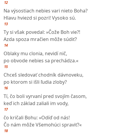
12
Na výsostiach nebies vari nieto Boha?
Hlavu hviezd si pozri! Vysoko sú.
13
Ty si však povedal: »Čože Boh vie?!
Azda spoza mračien môže súdiť?
14
Oblaky mu clonia, nevidí nič,
po obvode nebies sa prechádza.«
15
Chceš sledovať chodník dávnoveku,
po ktorom si išli ľudia zloby?
16
Tí, čo boli vyrvaní pred svojím časom,
keď ich základ zaliali im vody,
17
čo kričali Bohu: »Odíď od nás!
Čo nám môže Všemohúci spraviť?«
18