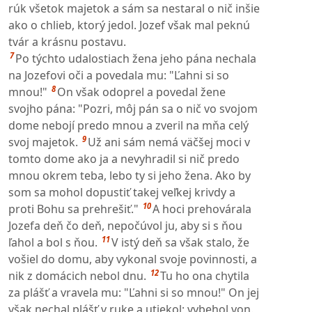
rúk všetok majetok a sám sa nestaral o nič inšie
ako o chlieb, ktorý jedol. Jozef však mal peknú
tvár a krásnu postavu.
7
Po týchto udalostiach žena jeho pána nechala
na Jozefovi oči a povedala mu: "Ľahni si so
8
mnou!"
On však odoprel a povedal žene
svojho pána: "Pozri, môj pán sa o nič vo svojom
dome nebojí predo mnou a zveril na mňa celý
9
svoj majetok.
Už ani sám nemá väčšej moci v
tomto dome ako ja a nevyhradil si nič predo
mnou okrem teba, lebo ty si jeho žena. Ako by
som sa mohol dopustiť takej veľkej krivdy a
10
proti Bohu sa prehrešiť."
A hoci prehovárala
Jozefa deň čo deň, nepočúvol ju, aby si s ňou
11
ľahol a bol s ňou.
V istý deň sa však stalo, že
vošiel do domu, aby vykonal svoje povinnosti, a
12
nik z domácich nebol dnu.
Tu ho ona chytila
za plášť a vravela mu: "Ľahni si so mnou!" On jej
však nechal plášť v ruke a utiekol; vybehol von.