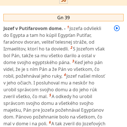
50
Gn 39
1
Jozef v Putifarovom dome. -
Jozefa odvliekli
do Egypta a tam ho kúpil Egypťan Putifar,
faraónov dvoran, veliteľ telesnej stráže, od
2
Izmaelitov, ktorí ho ta doviedli.
S Jozefom však
bol Pán, takže sa mu všetko darilo a ostal v
3
dome svojho egyptského pána.
Keď jeho pán
videl, že je s ním Pán a že Pán vo všetkom, čo
4
robil, požehnával jeho ruky,
Jozef našiel milosť
v jeho očiach. I posluhoval mu a neskôr ho
urobil správcom svojho domu a do jeho rúk
5
zveril všetko, čo mal.
A odkedy ho urobil
správcom svojho domu a všetkého svojho
majetku, Pán pre Jozefa požehnával Egypťanov
dom. Pánovo požehnanie bolo na všetkom, čo
6
mal v dome i na poli.
A tak zveril do Jozefových