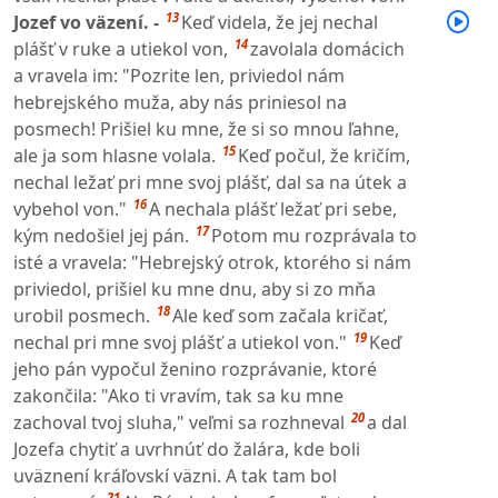
13
Jozef vo väzení. -
Keď videla, že jej nechal
14
plášť v ruke a utiekol von,
zavolala domácich
a vravela im: "Pozrite len, priviedol nám
hebrejského muža, aby nás priniesol na
posmech! Prišiel ku mne, že si so mnou ľahne,
15
ale ja som hlasne volala.
Keď počul, že kričím,
nechal ležať pri mne svoj plášť, dal sa na útek a
16
vybehol von."
A nechala plášť ležať pri sebe,
17
kým nedošiel jej pán.
Potom mu rozprávala to
isté a vravela: "Hebrejský otrok, ktorého si nám
priviedol, prišiel ku mne dnu, aby si zo mňa
18
urobil posmech.
Ale keď som začala kričať,
19
nechal pri mne svoj plášť a utiekol von."
Keď
jeho pán vypočul ženino rozprávanie, ktoré
zakončila: "Ako ti vravím, tak sa ku mne
20
zachoval tvoj sluha," veľmi sa rozhneval
a dal
Jozefa chytiť a uvrhnúť do žalára, kde boli
uväznení kráľovskí väzni. A tak tam bol
21