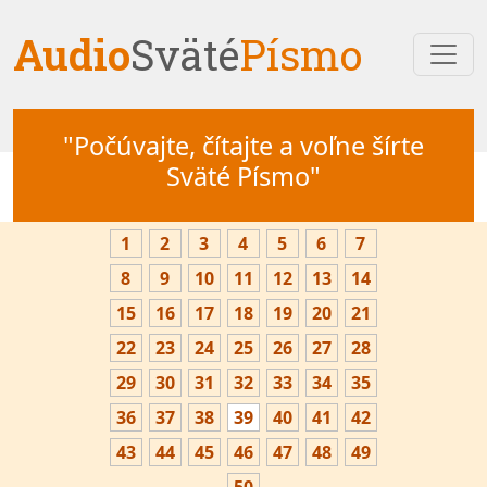
Audio
Sväté
Písmo
"Počúvajte, čítajte a voľne šírte
Sväté Písmo"
1
2
3
4
5
6
7
8
9
10
11
12
13
14
15
16
17
18
19
20
21
22
23
24
25
26
27
28
29
30
31
32
33
34
35
36
37
38
39
40
41
42
43
44
45
46
47
48
49