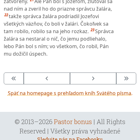
zatvorený.
Ale Pán bol s Jozefom, zľutoval sa
nad ním a zveril ho do priazne správcu žalára,
22
takže správca žalára podriadil Jozefovi
všetkých väzňov, čo boli v žalári. Čokoľvek sa
23
tam robilo, robilo sa na jeho rozkaz.
Správca
žalára sa nestaral o nič, čo jemu podliehalo,
lebo Pán bol s ním; vo všetkom, čo robil, Pán
mu dožičil úspech.
Späť na homepage s prehľadom kníh Svätého písma.
© 2013–2026
Pastor bonus
| All Rights
Reserved | Všetky práva vyhradené
Sledujte nás na Facebooku