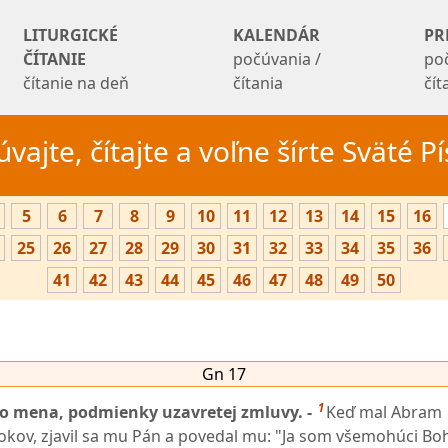
LITURGICKÉ
KALENDÁR
PR
ČÍTANIE
počúvania /
po
čítanie na deň
čítania
čí
vajte, čítajte a voľne šírte Sväté 
5
6
7
8
9
10
11
12
13
14
15
16
25
26
27
28
29
30
31
32
33
34
35
36
41
42
43
44
45
46
47
48
49
50
Gn 17
1
 mena, podmienky uzavretej zmluvy. -
Keď mal Abram
okov, zjavil sa mu Pán a povedal mu: "Ja som všemohúci Boh