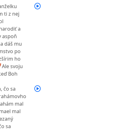
anželku
ti z nej
ol
narodiť a
y aspoň
a a dáš mu
omstvo po
zšírim ho
1
Ale svoju
keď Boh
, čo sa
Abrahámovho
rahám mal
zmael mal
rezaný
čo sa