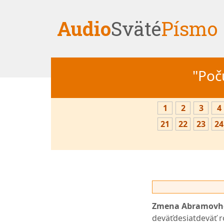
Audio
Sväté
Písmo
"Počú
1
2
3
4
21
22
23
24
Zmena Abramovho
deväťdesiatdeväť r