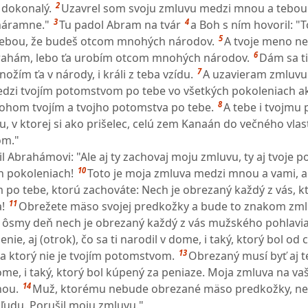
2
dokonalý.
Uzavrel som svoju zmluvu medzi mnou a tebou
3
4
náramne."
Tu padol Abram na tvár
a Boh s ním hovoril: "T
5
ebou, že budeš otcom mnohých národov.
A tvoje meno n
6
brahám, lebo ťa urobím otcom mnohých národov.
Dám sa ti
7
žím ťa v národy, i králi z teba vzídu.
A uzavieram zmluvu
dzi tvojím potomstvom po tebe vo všetkých pokoleniach a
8
ohom tvojím a tvojho potomstva po tebe.
A tebe i tvojmu
, v ktorej si ako prišelec, celú zem Kanaán do večného vlast
om."
 Abrahámovi: "Ale aj ty zachovaj moju zmluvu, ty aj tvoje 
10
h pokoleniach!
Toto je moja zmluva medzi mnou a vami, 
po tebe, ktorú zachováte: Nech je obrezaný každý z vás, kt
11
!
Obrežete mäso svojej predkožky a bude to znakom zm
 ôsmy deň nech je obrezaný každý z vás mužského pohlavia
nie, aj (otrok), čo sa ti narodil v dome, i taký, ktorý bol od
13
a ktorý nie je tvojím potomstvom.
Obrezaný musí byť aj t
ome, i taký, ktorý bol kúpený za peniaze. Moja zmluva na va
14
nou.
Muž, ktorému nebude obrezané mäso predkožky, ne
 ľudu. Porušil moju zmluvu."