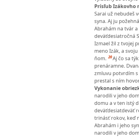
Prísľub Izákovho 
Sarai už nebudeš vo
syna. Aj ju požehn
Abrahám na tvár a s
deväťdesiatročná S
Izmael žil z tvojej 
meno Izák, a svoj
20
ňom.
Aj čo sa t
prenáramne. Dvanás
zmluvu potvrdím s 
prestal s ním hovo
Vykonanie obriezk
narodili v jeho do
domu a v ten istý 
deväťdesiatdeväť 
trinásť rokov, ke
Abrahám i jeho syn 
narodili v jeho dom