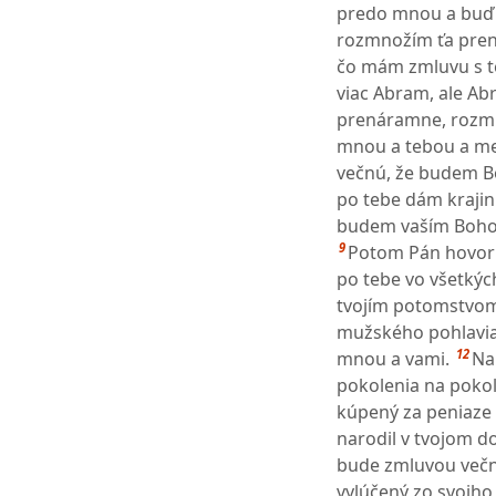
predo mnou a buď 
rozmnožím ťa pre
čo mám zmluvu s t
viac Abram, ale A
prenáramne, rozmno
mnou a tebou a me
večnú, že budem B
po tebe dám krajinu
budem vaším Boh
9
Potom Pán hovoril
po tebe vo všetkýc
tvojím potomstvom 
mužského pohlavia
12
mnou a vami.
Na
pokolenia na pokole
kúpený za peniaze 
narodil v tvojom d
bude zmluvou več
vylúčený zo svojho