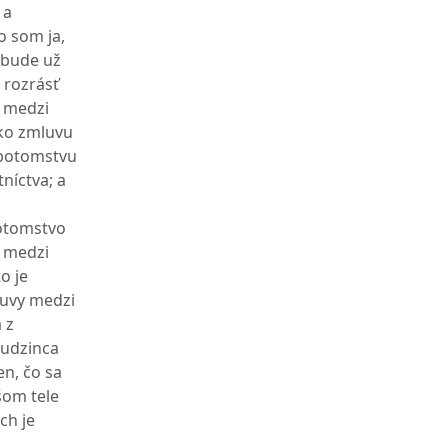
 a
o som ja,
ebude už
 rozrásť
 medzi
ko zmluvu
 potomstvu
níctva; a
potomstvo
a medzi
o je
luvy medzi
 z
 cudzinca
en, čo sa
šom tele
ch je