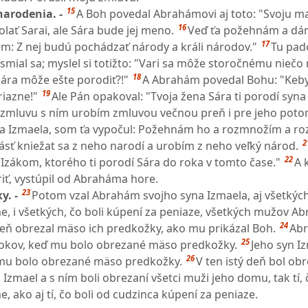
15
narodenia. -
A Boh povedal Abrahámovi aj toto: "Svoju m
16
lať Sarai, ale Sára bude jej meno.
Veď ťa požehnám a dám 
17
ám: Z nej budú pochádzať národy a králi národov."
Tu pad
mial sa; myslel si totižto: "Vari sa môže storočnému niečo 
18
ára môže ešte porodiť?!"
A Abrahám povedal Bohu: "Keb
19
priazne!"
Ale Pán opakoval: "Tvoja žena Sára ti porodí syn
u zmluvu s ním urobím zmluvou večnou preň i pre jeho pot
ýka Izmaela, som ťa vypočul: Požehnám ho a rozmnožím a ro
2
ť kniežat sa z neho narodí a urobím z neho veľký národ.
22
Izákom, ktorého ti porodí Sára do roka v tomto čase."
A 
riť, vystúpil od Abraháma hore.
23
y. -
Potom vzal Abrahám svojho syna Izmaela, aj všetkých
me, i všetkých, čo boli kúpení za peniaze, všetkých mužov 
24
deň obrezal mäso ich predkožky, ako mu prikázal Boh.
Ab
25
rokov, keď mu bolo obrezané mäso predkožky.
Jeho syn I
26
ď mu bolo obrezané mäso predkožky.
V ten istý deň bol ob
Izmael a s ním boli obrezaní všetci muži jeho domu, tak tí, 
e, ako aj tí, čo boli od cudzinca kúpení za peniaze.