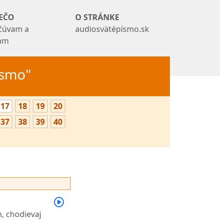
EČO
O STRÁNKE
čúvam a
audiosvätépísmo.sk
tam
Písmo"
17
18
19
20
37
38
39
40
, chodievaj